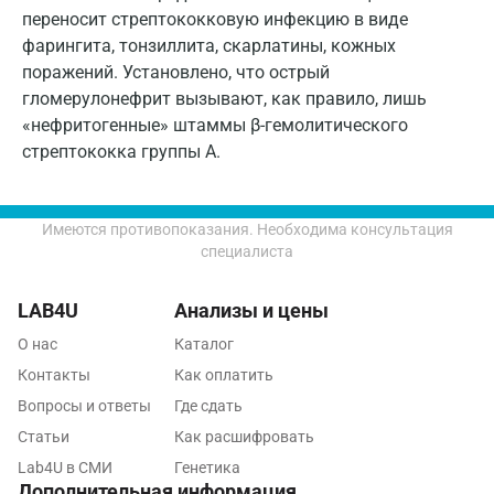
переносит стрептококковую инфекцию в виде
Котельники
фарингита, тонзиллита, скарлатины, кожных
поражений. Установлено, что острый
Красногорск
гломерулонефрит вызывают, как правило, лишь
Краснодар
«нефритогенные» штаммы β-гемолитического
стрептококка группы А.
Красноярск
Курск
Имеются противопоказания. Необходима консультация
Лабинск
специалиста
Липецк
LAB4U
Анализы и цены
Лобня
О нас
Каталог
Люберцы
Контакты
Как оплатить
Вопросы и ответы
Где сдать
Майкоп
Статьи
Как расшифровать
Мурино
Lab4U в СМИ
Генетика
Дополнительная информация