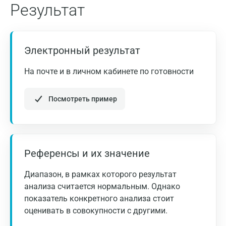
Балашиха
Результат
Барнаул
Брянск
Электронный результат
Великий Новгород
На почте и в личном кабинете по готовности
Видное
Посмотреть пример
Владимир
Волгоград
Волжский
Референсы и их значение
Вологда
Диапазон, в рамках которого результат
Воронеж
анализа считается нормальным. Однако
показатель конкретного анализа стоит
Всеволожск
оценивать в совокупности с другими.
Гатчина