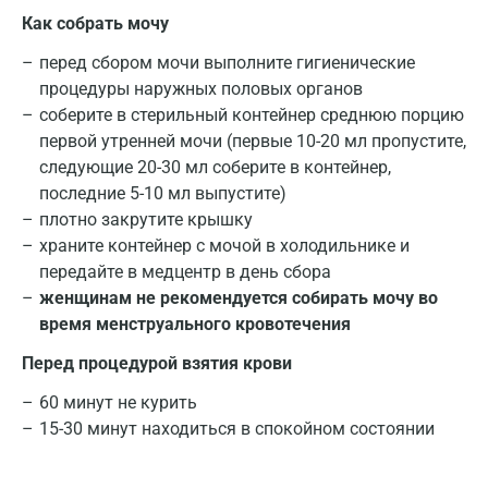
Как собрать мочу
перед сбором мочи выполните гигиенические
процедуры наружных половых органов
соберите в стерильный контейнер среднюю порцию
первой утренней мочи (первые 10-20 мл пропустите,
Москва
следующие 20-30 мл соберите в контейнер,
последние 5-10 мл выпустите)
Санкт-Петербург
плотно закрутите крышку
Нижний Новгород
храните контейнер с мочой в холодильнике и
Результат исследования оценивается в
передайте в медцентр в день сбора
комплексе с результатами других исследований
Казань
женщинам не рекомендуется собирать мочу во
и с учётом клинических данных.
время менструального кровотечения
Альметьевск
Перед процедурой взятия крови
Апрелевка
60 минут не курить
Армавир
15-30 минут находиться в спокойном состоянии
Астрахань