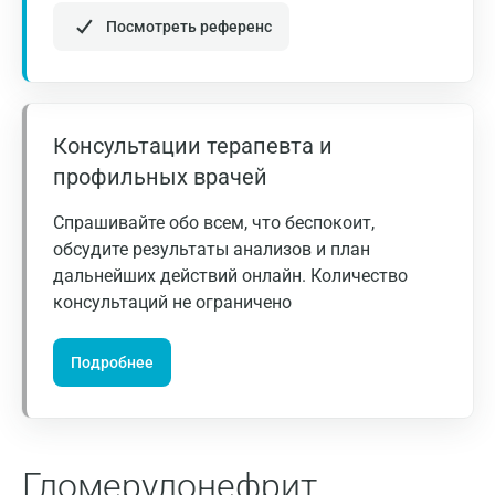
Посмотреть референс
Геленджик
Голубое
Дзержинск
Консультации терапевта и
Дзержинский
профильных врачей
Дмитров
Спрашивайте обо всем, что беспокоит,
Долгопрудный
обсудите результаты анализов и план
дальнейших действий онлайн. Количество
Домодедово
консультаций не ограничено
Екатеринбург
Подробнее
Жуковский
Звенигород
Зеленоград
Гломерулонефрит