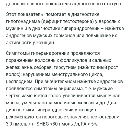
дополнительного показателя андрогенного статуса.
Казань
Этот показатель помогает в диагностике
Альметьевск
гипогонадизма (дефицит тестостерона) у взрослых
мужчин и в диагностике гиперандрогении – избытка
Апрелевка
андрогенов мужских гормонов или повышение их
активности у женщин.
Армавир
Симптомы гиперандрогении проявляются
Астрахань
поражением волосяных фолликулов и сальных
Балашиха
желез: акне, себорея, гирсутизм (избыточный рост
волос); нарушением менструального цикла,
Барнаул
бесплодием. При значительном избытке андрогенов
появляются симптомы вирилизма, т.е. мужские
Брянск
черты: изменяется голос, увеличивается мышечная
Великий Новгород
масса, уменьшаются молочные железы и др. Для
диагностики гиперандрогении у женщин
Видное
рекомендуются пороговые значения: тестостерон>
3,0 нмоль / л, SHBG <30 нмоль /л, FAI> 5%.
Владимир