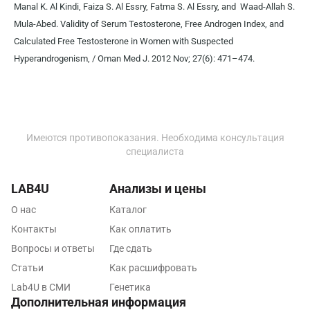
Manal K. Al Kindi, Faiza S. Al Essry, Fatma S. Al Essry, and Waad-Allah S.
Волгоград
Mula-Abed. Validity of Serum Testosterone, Free Androgen Index, and
Волжский
Calculated Free Testosterone in Women with Suspected
Hyperandrogenism, / Oman Med J. 2012 Nov; 27(6): 471–474.
Вологда
Воронеж
Всеволожск
Имеются противопоказания. Необходима консультация
Гатчина
специалиста
Геленджик
LAB4U
Анализы и цены
Голубое
О нас
Каталог
Дзержинск
Контакты
Как оплатить
Вопросы и ответы
Где сдать
Дзержинский
Статьи
Как расшифровать
Дмитров
Lab4U в СМИ
Генетика
Дополнительная информация
Долгопрудный