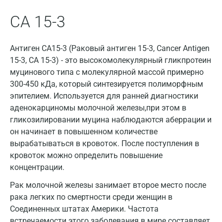
Всеволожск
СА 15-3
Гатчина
Антиген СА15-3 (Раковый антиген 15-3, Cancer Antigen
Геленджик
15-3, CA 15-3) - это высокомолекулярный гликпротеин
Голубое
муцинового типа с молекулярной массой примерно
300-450 кДа, который синтезируется полиморфным
Дзержинск
эпителием. Используется для ранней диагностики
аденокарциномы молочной железы,при этом в
Дзержинский
гликозилировании муцина наблюдаются аберрации и
Дмитров
он начинает в повышенном количестве
вырабатываться в кровоток. После поступления в
Долгопрудный
кровоток можно определить повышение
Домодедово
концентрации.
Рак молочной железы занимает второе место после
Екатеринбург
рака легких по смертности среди женщин в
Жуковский
Соединенных штатах Америки. Частота
встречаемости этого заболевания в мире составляет