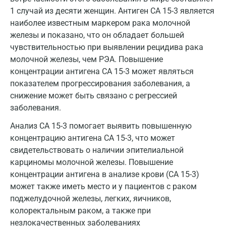
Звенигород
1 случай из десяти женщин. Антиген СА 15-3 является
Зеленоград
наиболее известным маркером рака молочной
железы и показано, что он обладает большей
Иваново
чувствительностью при выявлении рецидива рака
молочной железы, чем РЭА. Повышение
Ивантеевка
концентрации антигена СА 15-3 может являться
Ижевск
показателем прогрессирования заболевания, а
снижение может быть связано с регрессией
Истра
заболевания.
Йошкар-Ола
Анализ СА 15-3 помогает выявить повышенную
концентрацию антигена СА 15-3, что может
Калининград
свидетельствовать о наличии эпителиальной
Калуга
карциномы молочной железы. Повышение
концентрации антигена в анализе крови (СА 15-3)
Кемерово
может также иметь место и у пациентов с раком
поджелудочной железы, легких, яичников,
Ковров
колоректальным раком, а также при
Коломна
незлокачественных заболеваниях