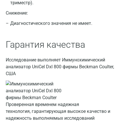
Армавир
триместр).
Астрахань
Снижение:
Диагностического значения не имеет.
Балашиха
Барнаул
Гарантия качества
Брянск
Великий Новгород
Исследование выполняет Иммунохимический
анализатор UniCel DxI 800 фирмы Beckman Coulter,
Видное
США
Владимир
Волгоград
Волжский
Проверенная временем надежная
технология, гарантирующая высокое качество и
Вологда
надежность выполняемых исследований
Воронеж