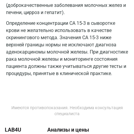
(доброкачественные заболевания молочных желез и
Королев
печени, цирроз и гепатит).
Кострома
Определение концентрации CA 15-3 в сыворотке
крови не желательно использовать в качестве
Котельники
скринингового метода. Значения СА 15-3 ниже
Красногорск
верхней границы нормы не исключают диагноза
аденокарциномы молочной железы. При диагностике
Краснодар
рака молочной железы и мониторинге состояния
Красноярск
пациента должны также учитываться другие тесты и
процедуры, принятые в клинической практике.
Курск
Лабинск
Липецк
Имеются противопоказания. Необходима консультация
Лобня
специалиста
Люберцы
LAB4U
Анализы и цены