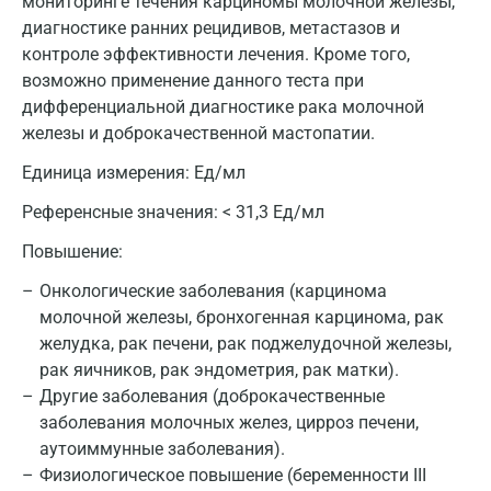
мониторинге течения карциномы молочной железы,
диагностике ранних рецидивов, метастазов и
контроле эффективности лечения. Кроме того,
возможно применение данного теста при
дифференциальной диагностике рака молочной
железы и доброкачественной мастопатии.
Единица измерения:
Ед/мл
Референсные значения:
< 31,3 Ед/мл
Москва
Повышение:
Санкт-Петербург
Онкологические заболевания (карцинома
молочной железы, бронхогенная карцинома, рак
Нижний Новгород
желудка, рак печени, рак поджелудочной железы,
Казань
рак яичников, рак эндометрия, рак матки).
Другие заболевания (доброкачественные
Альметьевск
заболевания молочных желез, цирроз печени,
аутоиммунные заболевания).
Апрелевка
Физиологическое повышение (беременности III