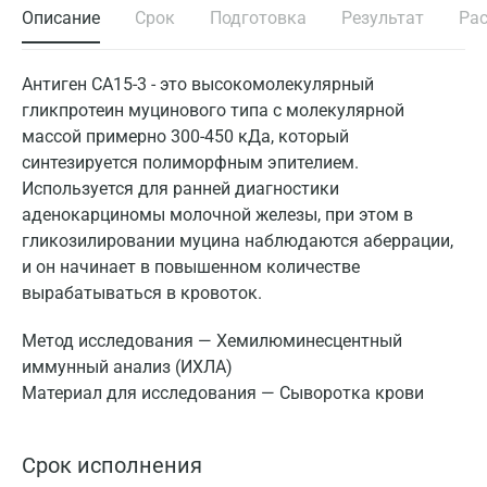
Описание
Срок
Подготовка
Результат
Ра
Антиген СА15-3 - это высокомолекулярный
гликпротеин муцинового типа с молекулярной
массой примерно 300-450 кДа, который
синтезируется полиморфным эпителием.
Используется для ранней диагностики
аденокарциномы молочной железы, при этом в
гликозилировании муцина наблюдаются аберрации,
и он начинает в повышенном количестве
вырабатываться в кровоток.
Метод исследования — Хемилюминесцентный
иммунный анализ (ИХЛА)
Материал для исследования — Сыворотка крови
Срок исполнения