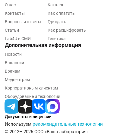
Майкоп
О нас
Каталог
Мурино
Контакты
Как оплатить
Вопросы и ответы
Где сдать
Мурманск
Статьи
Как расшифровать
Мытищи
Lab4U в СМИ
Генетика
Дополнительная информация
Набережные Челны
Новости
Наро-Фоминск
Вакансии
Врачам
Нижневартовск
Медцентрам
Нижнекамск
Корпоративным клиентам
Новокузнецк
Оборудование и технологии
Новороссийск
Документы и лицензии
Новосибирск
рекомендательные технологии
Используем
Ногинск
© 2012– 2026 ООО «Ваша лаборатория»