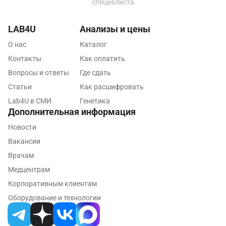
Люберцы
специалиста
Майкоп
LAB4U
Анализы и цены
Мурино
О нас
Каталог
Контакты
Как оплатить
Мурманск
Вопросы и ответы
Где сдать
Мытищи
Статьи
Как расшифровать
Набережные Челны
Lab4U в СМИ
Генетика
Дополнительная информация
Наро-Фоминск
Новости
Нижневартовск
Вакансии
Врачам
Нижнекамск
Медцентрам
Новокузнецк
Корпоративным клиентам
Новороссийск
Оборудование и технологии
Новосибирск