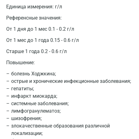
Апрелевка
Единица измерения:
г/л
Армавир
Референсные значения:
Астрахань
От 1 дня до 1 мес 0.1 - 0.2 г/л
Балашиха
От 1 мес до 1 года 0.15 - 0.6 г/л
Барнаул
Старше 1 года 0.2 - 0.6 г/л
Брянск
Повышение:
Великий Новгород
болезнь Ходжкина;
острые и хронические инфекционные заболевания;
Видное
гепатиты;
инфаркт миокарда;
Владимир
системные заболевания;
Волгоград
лимфогранулематоз;
шизофрения;
Волжский
злокачественные образования различной
локализации;
Вологда