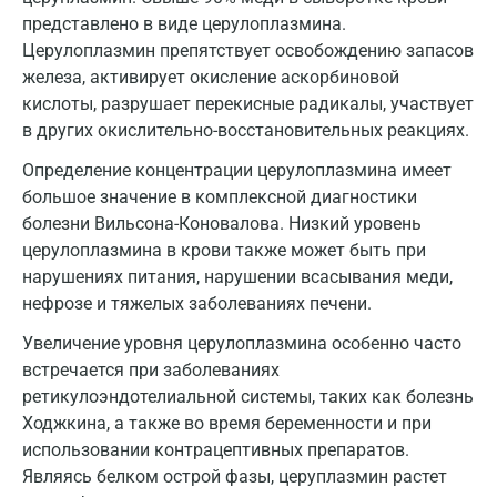
Жуковский
представлено в виде церулоплазмина.
Звенигород
Церулоплазмин препятствует освобождению запасов
железа, активирует окисление аскорбиновой
Зеленоград
кислоты, разрушает перекисные радикалы, участвует
в других окислительно-восстановительных реакциях.
Иваново
Определение концентрации церулоплазмина имеет
Ивантеевка
большое значение в комплексной диагностики
Ижевск
болезни Вильсона-Коновалова. Низкий уровень
церулоплазмина в крови также может быть при
Истра
нарушениях питания, нарушении всасывания меди,
нефрозе и тяжелых заболеваниях печени.
Йошкар-Ола
Увеличение уровня церулоплазмина особенно часто
Калининград
встречается при заболеваниях
Калуга
ретикулоэндотелиальной системы, таких как болезнь
Ходжкина, а также во время беременности и при
Кемерово
использовании контрацептивных препаратов.
Являясь белком острой фазы, церуплазмин растет
Ковров