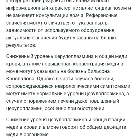
Интерпретация результатов анализов носит
информационный характер, не является диагнозом и
не заменяет консультации врача. Референсные
значения могут отличаться от указанных в
зависимости от используемого оборудования,
актуальные значения будут указаны на бланке
результатов.
Сниженный уровень церулоплазмина и общей меди
крови, а также повышенная концентрация меди в
моче могут указывать на болезнь Вильсона –
Коновалова. Однако в части случаев болезни,
Москва
сопровождающиеся неврологическими симптомами,
Санкт-Петербург
могут иметь нормальные уровни церулоплазмина, а
случаи с поражением печени даже повышенный
Нижний Новгород
церулоплазмин, особенно при обострении.
Казань
Снижение уровня церулоплазмина и концентрации
меди в крови и в моче говорят об общем дефиците
Альметьевск
меди в организме.