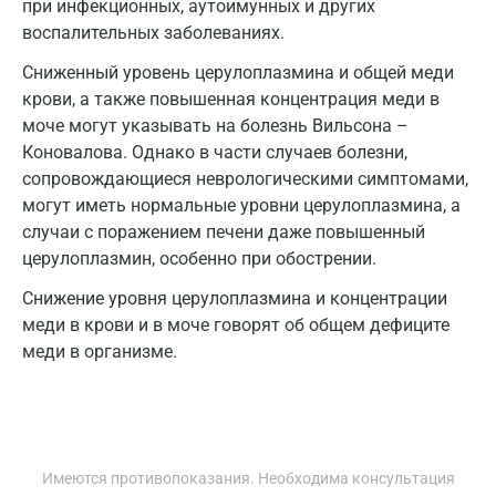
при инфекционных, аутоимунных и других
Коломна
воспалительных заболеваниях.
Королев
Сниженный уровень церулоплазмина и общей меди
крови, а также повышенная концентрация меди в
Кострома
моче могут указывать на болезнь Вильсона –
Коновалова. Однако в части случаев болезни,
Котельники
сопровождающиеся неврологическими симптомами,
Красногорск
могут иметь нормальные уровни церулоплазмина, а
случаи с поражением печени даже повышенный
Краснодар
церулоплазмин, особенно при обострении.
Красноярск
Снижение уровня церулоплазмина и концентрации
меди в крови и в моче говорят об общем дефиците
Курск
меди в организме.
Лабинск
Липецк
Лобня
Имеются противопоказания. Необходима консультация