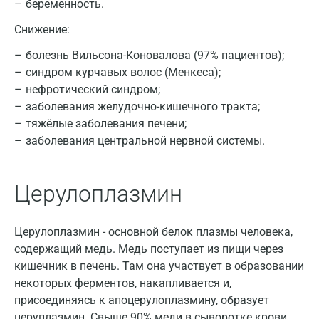
беременность.
Воронеж
Снижение:
Всеволожск
болезнь Вильсона-Коновалова (97% пациентов);
Гатчина
синдром курчавых волос (Менкеса);
нефротический синдром;
Геленджик
заболевания желудочно-кишечного тракта;
тяжёлые заболевания печени;
Голубое
заболевания центральной нервной системы.
Дзержинск
Дзержинский
Церулоплазмин
Дмитров
Церулоплазмин - основной белок плазмы человека,
Долгопрудный
содержащий медь. Медь поступает из пищи через
Домодедово
кишечник в печень. Там она участвует в образовании
некоторых ферментов, накапливается и,
Екатеринбург
присоединяясь к апоцерулоплазмину, образует
церуплазмин. Свыше 90% меди в сыворотке крови