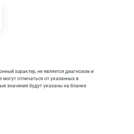
Нижний Новгород
Казань
Альметьевск
Апрелевка
Армавир
Астрахань
нный характер, не является диагнозом и
Балашиха
я могут отличаться от указанных в
ые значения будут указаны на бланке
Барнаул
Брянск
Великий Новгород
Видное
Владимир