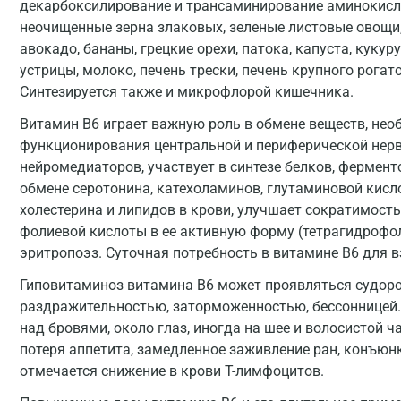
декарбоксилирование и трансаминирование аминокисл
неочищенные зерна злаковых, зеленые листовые овощи,
авокадо, бананы, грецкие орехи, патока, капуста, кукуру
устрицы, молоко, печень трески, печень крупного рогато
Синтезируется также и микрофлорой кишечника.
Витамин B6 играет важную роль в обмене веществ, не
функционирования центральной и периферической нервн
нейромедиаторов, участвует в синтезе белков, фермент
обмене серотонина, катехоламинов, глутаминовой кисл
холестерина и липидов в крови, улучшает сократимост
фолиевой кислоты в ее активную форму (тетрагидрофол
эритропоэз. Суточная потребность в витамине B6 для взр
Гиповитаминоз витамина B6 может проявляться судоро
раздражительностью, заторможенностью, бессонницей.
над бровями, около глаз, иногда на шее и волосистой ч
потеря аппетита, замедленное заживление ран, конъюн
отмечается снижение в крови T-лимфоцитов.