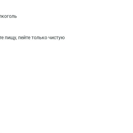
лкоголь
те пищу, пейте только чистую
Москва
Санкт-Петербург