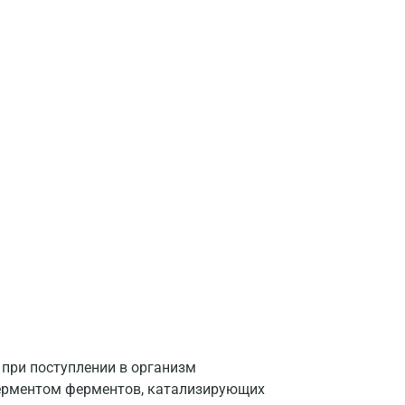
Волгоград
Волжский
Вологда
Воронеж
Всеволожск
Гатчина
Геленджик
Голубое
Дзержинск
Дзержинский
при поступлении в организм
Дмитров
ерментом ферментов, катализирующих