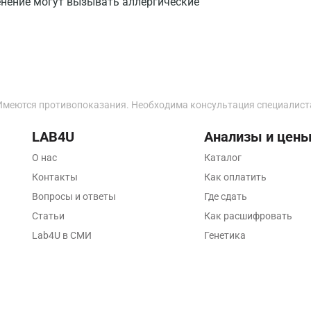
нение могут вызывать аллергические
Калуга
Кемерово
Ковров
Коломна
Имеются противопоказания. Необходима консультация специалист
Королев
LAB4U
Анализы и цен
О нас
Каталог
Кострома
Контакты
Как оплатить
Котельники
Вопросы и ответы
Где сдать
Красногорск
Статьи
Как расшифровать
Lab4U в СМИ
Генетика
Краснодар
Красноярск
Курск