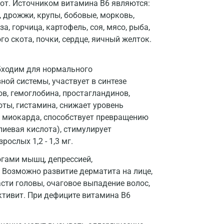
от. Источником витамина B6 являются:
Долгопрудный
 дрожжи, крупы, бобовые, морковь,
Домодедово
за, горчица, картофель, соя, мясо, рыба,
го скота, почки, сердце, яичный желток.
Екатеринбург
Жуковский
обходим для нормального
ой системы, участвует в синтезе
Звенигород
ов, гемоглобина, простагландинов,
Зеленоград
оты, гистамина, снижает уровень
ь миокарда, способствует превращению
Иваново
иевая кислота), стимулирует
ослых 1,2 - 1,3 мг.
Ивантеевка
гами мышц, депрессией,
Ижевск
 Возможно развитие дерматита на лице,
Истра
асти головы, очаговое выпадение волос,
ктивит. При дефиците витамина B6
Йошкар-Ола
Калининград