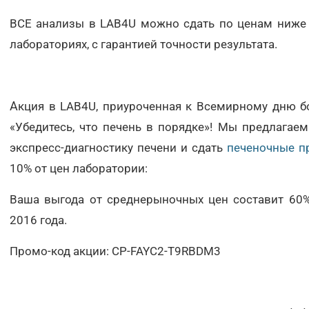
ВСЕ анализы в LAB4U можно сдать по ценам ниже 
лабораториях, с гарантией точности результата.
А
кция в LAB4U, приуроченная к Всемирному дню б
«Убедитесь, что печень в порядке»! Мы предлагае
экспресс-диагностику печени и сдать
печеночные п
Москва
10% от цен лаборатории:
Санкт-Петербург
Ваша выгода от среднерыночных цен составит 60%.
Нижний Новгород
2016 года.
Казань
Промо-код акции: CP-FAYC2-T9RBDM3
Альметьевск
Апрелевка