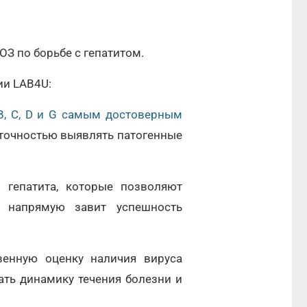
З по борьбе с гепатитом.
ии LAB4U:
 В, С, D и G самым достоверным
точностью выявлять патогенные
 гепатита, которые позволяют
 напрямую завит успешность
венную оценку наличия вируса
ать динамику течения болезни и