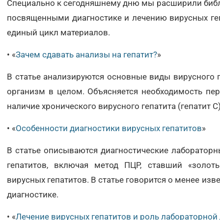
Специально к сегодняшнему дню мы расширили библ
Армавир
посвященными диагностике и лечению вирусных геп
Астрахань
единый цикл материалов.
Балашиха
• «
Зачем сдавать анализы на гепатит?
»
Барнаул
В статье анализируются основные виды вирусного г
Брянск
организм в целом. Объясняется необходимость пер
Великий Новгород
наличие хронического вирусного гепатита (гепатит С
Видное
• «
Особенности диагностики вирусных гепатитов
»
Владимир
В статье описываются диагностические лаборатор
Волгоград
гепатитов, включая метод ПЦР, ставший «золот
Волжский
вирусных гепатитов. В статье говорится о менее изве
диагностике.
Вологда
Воронеж
• «
Лечение вирусных гепатитов и роль лабораторной 