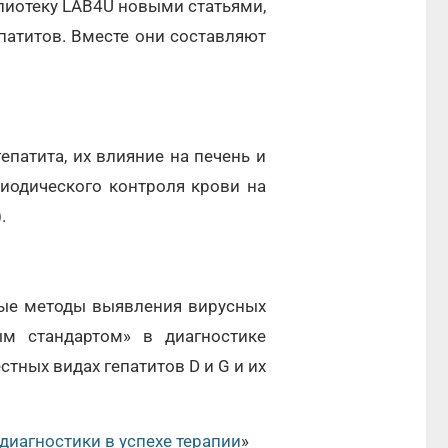
иотеку LAB4U новыми статьями,
атитов. Вместе они составляют
епатита, их влияние на печень и
иодического контроля крови на
).
ные методы выявления вирусных
ым стандартом» в диагностике
стных видах гепатитов D и G и их
диагностики в успехе терапии
»