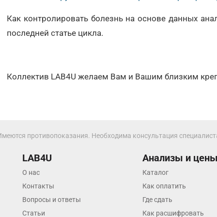
Всеволожск
Как контролировать болезнь на основе данных анал
последней статье цикла.
Гатчина
Геленджик
Голубое
Коллектив LAB4U желаем Вам и Вашим близким креп
Дзержинск
Дзержинский
Дмитров
Имеются противопоказания. Необходима консультация специалист
Долгопрудный
LAB4U
Анализы и цен
Домодедово
О нас
Каталог
Екатеринбург
Контакты
Как оплатить
Вопросы и ответы
Где сдать
Жуковский
Статьи
Как расшифровать