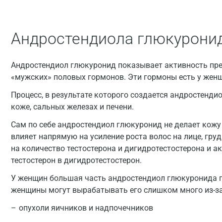
Андростендиола глюкурони
Андростендиол глюкуронид показывает активность пре
«мужских» половых гормонов. Эти гормоны есть у женщ
Процесс, в результате которого создается андростенди
коже, сальных железах и печени.
Сам по себе андростендиол глюкуронид не делает кожу 
влияет напрямую на усиление роста волос на лице, груд
на количество тестостерона и дигидротестостерона и 
тестостерон в дигидротестостерон.
У женщин большая часть андростендиол глюкуронида п
женщины могут вырабатывать его слишком много из-за
опухоли яичников и надпочечников