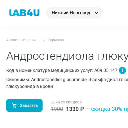
Нижний Новгород
Анализы и цены
Гормоны
Андростендиола глюк
i
Код в номенклатуре медицинских услуг: A09.05.147
Синонимы: Androstanediol glucuronide, 3-альфа-диол г
глюкуронида в крови
Цена со скидкой:
Заказать
1900
1330
₽
—
cкидка 30% п