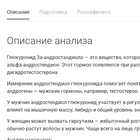
Описание
Подготовка
Расшифровка
Описание анализа
Глюкуронид 3a-андростандиола — это вещество, которо
альфа-андростендион. Этот гормон появляется при рас
дигидротестостерона.
Измерение андростендиол глюкуронида помогает понят
андрогены — мужские гормоны, например, тестостерон.
У мужчин андростендиол глюкуронид участвует в регул
влияет на мышечную массу, либидо и общий уровень эн
У женщин может вызвать гирсутизм — избыточный рост 
обычно растут волосы у мужчин. Чаще всего на лице, гр
Анализ назначают: