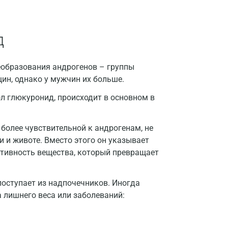
Воронеж
д
Всеволожск
Гатчина
образования андрогенов – группы
Геленджик
ин, однако у мужчин их больше.
Голубое
ол глюкуронид, происходит в основном в
Дзержинск
более чувствительной к андрогенам, не
Дзержинский
и и животе. Вместо этого он указывает
активность вещества, который превращает
Дмитров
Долгопрудный
оступает из надпочечников. Иногда
Домодедово
 лишнего веса или заболеваний:
Екатеринбург