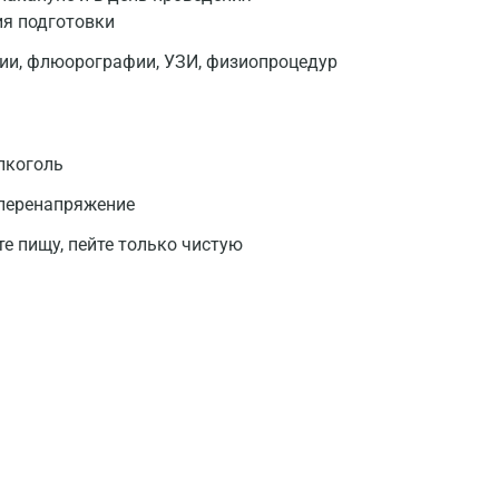
ия подготовки
фии, флюорографии, УЗИ, физиопроцедур
лкоголь
 перенапряжение
те пищу, пейте только чистую
Москва
Санкт-Петербург
Нижний Новгород
Казань
Альметьевск