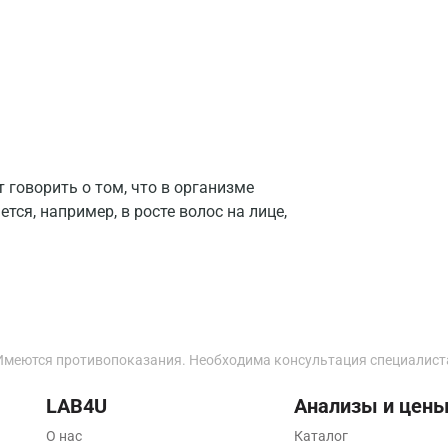
Жуковский
Звенигород
Зеленоград
Иваново
Ивантеевка
говорить о том, что в организме
Ижевск
ся, например, в росте волос на лице,
Истра
Йошкар-Ола
Калининград
Имеются противопоказания. Необходима консультация специалист
Калуга
Кемерово
LAB4U
Анализы и цен
О нас
Каталог
Ковров