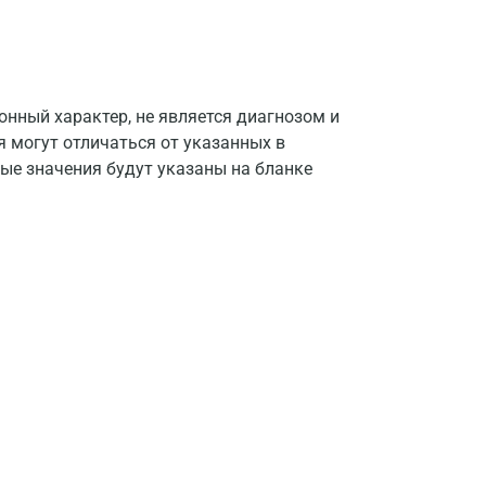
Апрелевка
Армавир
Астрахань
нный характер, не является диагнозом и
Балашиха
я могут отличаться от указанных в
ые значения будут указаны на бланке
Барнаул
Брянск
Великий Новгород
Видное
Владимир
Волгоград
Волжский
Вологда