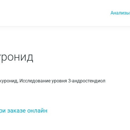
Анализы
уронид
люкуронид, Исследование уровня 3-андростендиол
ри заказе онлайн