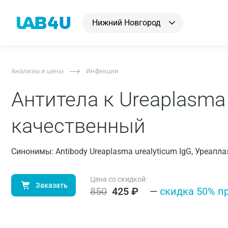
Нижний Новгород
Анализы и цены
Инфекции
Антитела к Ureaplasma 
качественный
Синонимы: Antibody Ureaplasma urealyticum IgG, Уреапл
Цена со скидкой:
Заказать
850
425
₽
—
cкидка 50% п