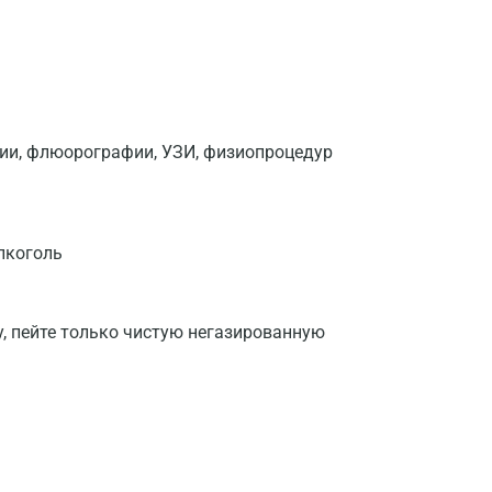
фии, флюорографии, УЗИ, физиопроцедур
лкоголь
у, пейте только чистую негазированную