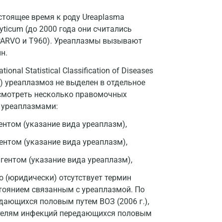
Великий Новгород
стоящее время к роду Ureaplasma
Видное
yticum (до 2000 года они считались
 PARVO и T960). Уреаплазмы вызывают
Владимир
н.
Волгоград
al Statistical Classification of Diseases
Волжский
007) уреаплазмоз не выделен в отдельное
ссмотреть несколько правомочных
Вологда
 уреаплазмами:
Воронеж
нтом (указание вида уреаплазм),
Всеволожск
нтом (указание вида уреаплазм),
Гатчина
ентом (указание вида уреаплазм),
Геленджик
 (юридически) отсутствует термин
стоянием связанным с уреаплазмой. По
Голубое
ающихся половым путем ВОЗ (2006 г.),
дителям инфекций передающихся половым
Дзержинск