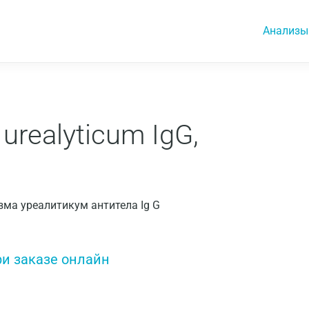
Анализы
urealyticum IgG,
азма уреалитикум антитела Ig G
ри заказе онлайн