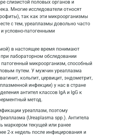
ре слизистой половых органов и
Дзержинский
ека. Многие исследователи относят
рофиты), так как эти микроорганизмы
Дмитров
сте с тем, уреаплазмы довольно часто
 и условно-патогенными
Долгопрудный
Домодедово
змой) в настоящее время понимают
Екатеринбург
а при лабораторном обследовании
ой патогенный микроорганизм, способный
Жуковский
оловым путем. У мужчин уреаплазма
вагинит, кольпит, цервицит, эндометрит,
Звенигород
плазменной инфекции) у нас в стране
Зеленоград
еления антител классов IgA и IgG к
ферментный метод.
Иваново
ификации уреаплазм, поэтому
Ивантеевка
реаплазма (Ureaplasma spp.). Антитела
ть маркером текущей или ранее
Ижевск
ее 2-х недель после инфицирования и