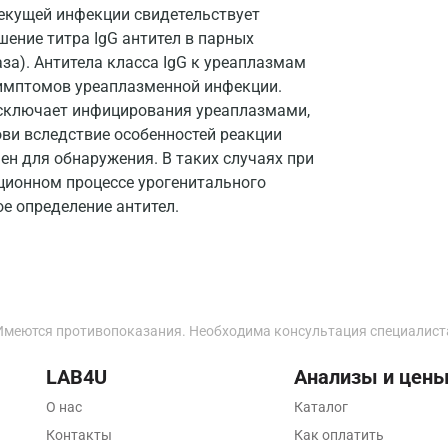
Истра
 текущей инфекции свидетельствует
шение титра IgG антител в парных
Йошкар-Ола
раза). Антитела класса IgG к уреаплазмам
Калининград
симптомов уреаплазменной инфекции.
исключает инфицирования уреаплазмами,
Калуга
рови вследствие особенностей реакции
ен для обнаружения. В таких случаях при
Кемерово
ционном процессе урогенитального
Ковров
ое определение антител.
Коломна
Королев
Кострома
Имеются противопоказания. Необходима консультация специалист
Котельники
LAB4U
Анализы и цен
Красногорск
О нас
Каталог
Краснодар
Контакты
Как оплатить