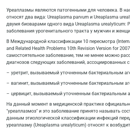
Уреаплазмы являются патогенными для человека. В на
относят два вида: Ureaplasma parvum и Ureaplasma ureal
двумя биоварами одного вида Ureaplasma urealyticum:
заболевания урогенитального тракта у мужчин и женщи
В Международной классификации 10 пересмотра (Internation
and Related Health Problems 10th Revision Version for 2
самостоятельное заболевание, тем не менее можно ра
диагнозов следующих заболеваний, ассоциированных с
уретрит, вызываемый уточненным бактериальным аге
вагинит, вызываемый уточненным бактериальным аге
цервицит, вызываемый уточненным бактериальным аг
На данный момент в медицинской практике официально
"уреаплазмоз" и это заболевание принято называть со
данным этиологической классификации инфекций перед
уреаплазму (Ureaplasma urealyticum) относят к возбу