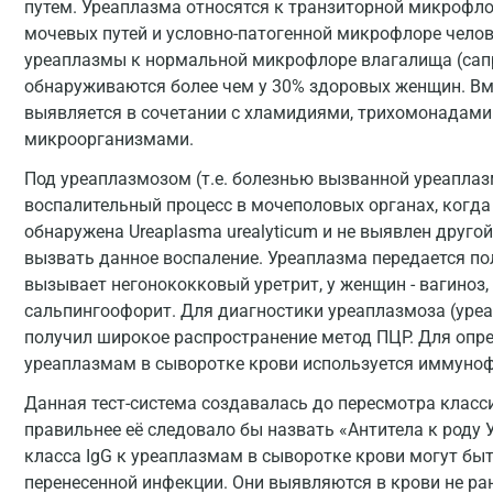
путем. Уреаплазма относятся к транзиторной микрофло
мочевых путей и условно-патогенной микрофлоре челов
уреаплазмы к нормальной микрофлоре влагалища (сап
обнаруживаются более чем у 30% здоровых женщин. Вме
выявляется в сочетании с хламидиями, трихомонадами
микроорганизмами.
Под уреаплазмозом (т.е. болезнью вызванной уреапла
воспалительный процесс в мочеполовых органах, когд
обнаружена Ureaplasma urealyticum и не выявлен друг
вызвать данное воспаление. Уреаплазма передается п
вызывает негонококковый уретрит, у женщин - вагиноз, 
сальпингоофорит. Для диагностики уреаплазмоза (уреа
получил широкое распространение метод ПЦР. Для опред
уреаплазмам в сыворотке крови используется иммуно
Данная тест-система создавалась до пересмотра класс
правильнее её следовало бы назвать «Антитела к роду У
класса IgG к уреаплазмам в сыворотке крови могут бы
перенесенной инфекции. Они выявляются в крови не ран