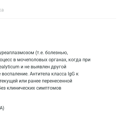
ка
реаплазмозом (т.е. болезнью,
цесс в мочеполовых органах, когда при
alyticum и не выявлен другой
воспаление. Антитела класса IgG к
текущей или ранее перенесенной
без клинических симптомов
А)