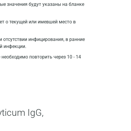
ые значения будут указаны на бланке
Москва
Санкт-Петербург
ет о текущей или имевшей место в
Нижний Новгород
 отсутствии инфицирования, в ранние
Казань
й инфекции.
Альметьевск
необходимо повторить через 10 - 14
Апрелевка
Армавир
Астрахань
Балашиха
ticum IgG,
Барнаул
Брянск