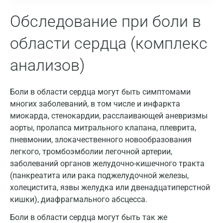
Гатчина
Обследование при боли в
Геленджик
области сердца (комплекс
Голубое
анализов)
Дзержинск
Дзержинский
Боли в области сердца могут быть симптомами
многих заболеваний, в том числе и инфаркта
Дмитров
миокарда, стенокардии, расслаивающей аневризмы
Долгопрудный
аорты, пролапса митрального клапана, плеврита,
пневмонии, злокачественного новообразования
Домодедово
легкого, тромбоэмболии легочной артерии,
заболеваний органов желудочно-кишечного тракта
Екатеринбург
(панкреатита или рака поджелудочной железы,
Жуковский
холецистита, язвы желудка или двенадцатиперстной
кишки), диафрагмального абсцесса.
Звенигород
Боли в области сердца могут быть так же