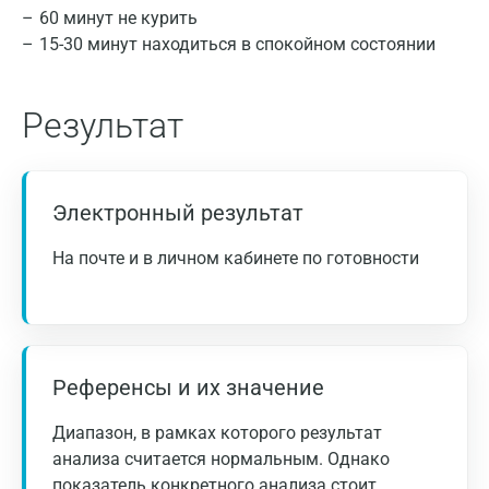
60 минут не курить
15-30 минут находиться в спокойном состоянии
Результат
Москва
Электронный результат
Санкт-Петербург
На почте и в личном кабинете по готовности
Результаты исследования должны
Нижний Новгород
интерпретироваться Вашим лечащим врачом с
учётом клинической картины заболевания и
Казань
данных других исследований. При получении
Альметьевск
патологического результата исследования
Референсы и их значение
срочно обратитесь к врачу.
Апрелевка
Диапазон, в рамках которого результат
Армавир
анализа считается нормальным. Однако
показатель конкретного анализа стоит