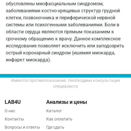
Зеленоград
обусловлены миофасциальным синдромом,
заболеваниями костно-хрящевых структур грудной
Иваново
клетки, позвоночника и периферической нервной
Ивантеевка
системы или психогенными заболеваниями. Боли в
области сердца являются прямым показанием к
Ижевск
срочному обращению к врачу. Данное комплексное
исследование позволяет исключить или заподозрить
Истра
острый коронарный синдром (ишемия миокарда,
Йошкар-Ола
инфаркт миокарда).
Калининград
Калуга
Имеются противопоказания. Необходима консультация
специалиста
Кемерово
LAB4U
Анализы и цены
Ковров
О нас
Каталог
Коломна
Контакты
Как оплатить
Королев
Вопросы и ответы
Где сдать