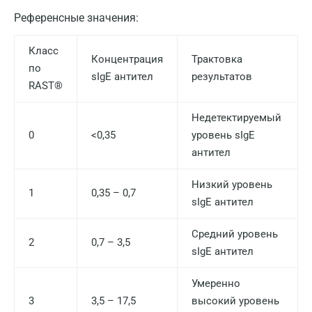
Санкт-Петербург
Референсные значения:
Нижний Новгород
Класс
Концентрация
Трактовка
по
Казань
sIgE антител
результатов
RAST®
Альметьевск
Недетектируемый
Апрелевка
0
<0,35
уровень sIgE
Армавир
антител
Астрахань
Низкий уровень
1
0,35 – 0,7
sIgE антител
Балашиха
Барнаул
Средний уровень
2
0,7 – 3,5
sIgE антител
Брянск
Умеренно
Великий Новгород
3
3,5 – 17,5
высокий уровень