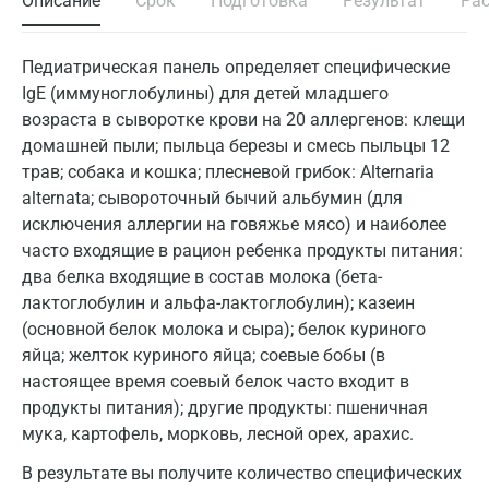
Описание
Срок
Подготовка
Результат
Ра
Педиатрическая панель определяет специфические
IgE (иммуноглобулины) для детей младшего
возраста в сыворотке крови на 20 аллергенов: клещи
домашней пыли; пыльца березы и смесь пыльцы 12
трав; собака и кошка; плесневой грибок: Alternaria
alternata; сывороточный бычий альбумин (для
исключения аллергии на говяжье мясо) и наиболее
часто входящие в рацион ребенка продукты питания:
два белка входящие в состав молока (бета-
лактоглобулин и альфа-лактоглобулин); казеин
(основной белок молока и сыра); белок куриного
яйца; желток куриного яйца; соевые бобы (в
настоящее время соевый белок часто входит в
продукты питания); другие продукты: пшеничная
мука, картофель, морковь, лесной орех, арахис.
В результате вы получите количество специфических