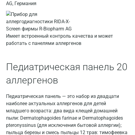
AG, Германия
Дмитров
Долгопрудный
Домодедово
Имеет встроенный контроль качества и может
Екатеринбург
работать с панелями аллергенов
Жуковский
Педиатрическая панель 20
Звенигород
аллергенов
Зеленоград
Иваново
Педиатрическая панель — это набор из двадцати
Ивантеевка
наиболее актуальных аллергенов для детей
младшего возраста: два вида клещей домашней
Ижевск
пыли: Dermatophagoides farinae и Dermatophagoides
Истра
pteronyssinus (для исключения бытовой аллергии);
пыльца березы и смесь пыльцы 12 трав: тимофеевка