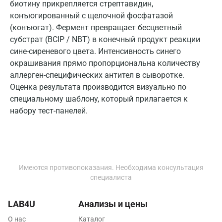
Нижневартовск
биотину прикрепляется стрептавидин,
конъюгированный с щелочной фосфатазой
Нижнекамск
(конъюгат). Фермент превращает бесцветный
субстрат (BCIP / NBT) в конечный продукт реакции
Новокузнецк
сине-сиреневого цвета. Интенсивность синего
Новороссийск
окрашивания прямо пропорциональна количеству
аллерген-специфических антител в сыворотке.
Новосибирск
Оценка результата производится визуально по
специальному шаблону, который прилагается к
Ногинск
набору тест-панелей.
Обнинск
Одинцово
Омск
Имеются противопоказания. Необходима консультация
Орел
специалиста
Оренбург
LAB4U
Анализы и цены
Орехово-Зуево
О нас
Каталог