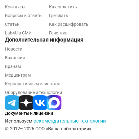
Контакты
Как оплатить
Павловский посад
Вопросы и ответы
Где сдать
Пенза
Статьи
Как расшифровать
Пермь
Lab4U в СМИ
Генетика
Дополнительная информация
Петрозаводск
Новости
Подольск
Вакансии
Врачам
Псков
Медцентрам
Пушкин
Корпоративным клиентам
Пушкино
Оборудование и технологии
Пятигорск
Документы и лицензии
Раменское
рекомендательные технологии
Используем
Реутов
© 2012– 2026 ООО «Ваша лаборатория»