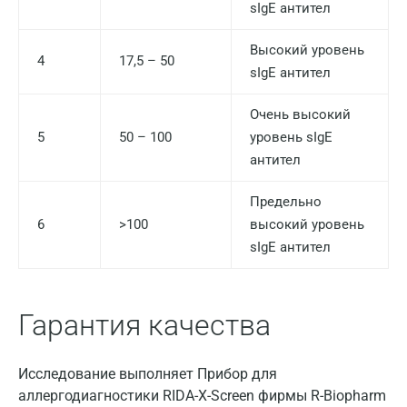
Видное
sIgE антител
Владимир
Высокий уровень
4
17,5 – 50
sIgE антител
Волгоград
Волжский
Очень высокий
5
50 – 100
уровень sIgE
Вологда
антител
Воронеж
Предельно
Всеволожск
6
>100
высокий уровень
sIgE антител
Гатчина
Геленджик
Гарантия качества
Голубое
Дзержинск
Исследование выполняет Прибор для
Дзержинский
аллергодиагностики RIDA-X-Screen фирмы R-Biopharm