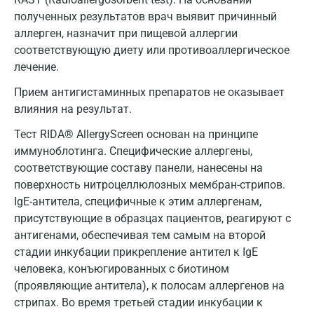
полученных результатов врач выявит причинный
Курск
аллерген, назначит при пищевой аллергии
Лабинск
соответствующую диету или противоаллергическое
лечение.
Липецк
Прием антигистаминных препаратов не оказывает
Лобня
влияния на результат.
Люберцы
Тест RIDA® AllergyScreen основан на принципе
иммуноблотинга. Специфические аллергены,
Майкоп
соответствующие составу панели, нанесены на
Мурино
поверхность нитроцеллюлозных мембран-стрипов.
IgE-антитела, специфичные к этим аллергенам,
Мурманск
присутствующие в образцах пациентов, реагируют с
антигенами, обеспечивая тем самым на второй
Мытищи
стадии инкубации прикрепление антител к IgE
Набережные Челны
человека, конъюгированных с биотином
(проявляющие антитела), к полосам аллергенов на
Наро-Фоминск
стрипах. Во время третьей стадии инкубации к