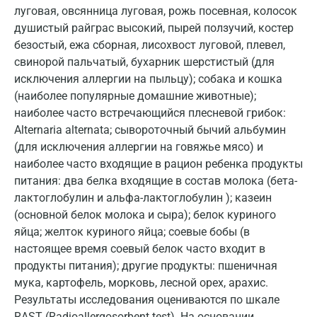
Йошкар-Ола
луговая, овсянница луговая, рожь посевная, колосок
душистый райграс высокий, пырей ползучий, костер
Калининград
безостый, ежа сборная, лисохвост луговой, плевел,
Калуга
свинорой пальчатый, бухарник шерстистый (для
исключения аллергии на пыльцу); собака и кошка
Кемерово
(наиболее популярные домашние животные);
наиболее часто встречающийся плесневой грибок:
Ковров
Alternaria alternata; сывороточный бычий альбумин
Коломна
(для исключения аллергии на говяжье мясо) и
наиболее часто входящие в рацион ребенка продукты
Королев
питания: два белка входящие в состав молока (бета-
Кострома
лактоглобулин и альфа-лактоглобулин ); казеин
(основной белок молока и сыра); белок куриного
Котельники
яйца; желток куриного яйца; соевые бобы (в
настоящее время соевый белок часто входит в
Красногорск
продукты питания); другие продукты: пшеничная
Краснодар
мука, картофель, морковь, лесной орех, арахис.
Результаты исследования оцениваются по шкале
Красноярск
RAST (Radioallergosorbent test). На основании