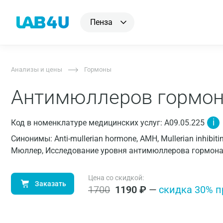
Пенза
Анализы и цены
Гормоны
Антимюллеров гормо
i
Код в номенклатуре медицинских услуг: A09.05.225
Синонимы: Anti-mullerian hormone, AMH, Mullerian inhibit
Мюллер, Исследование уровня антимюллерова гормона
Цена со скидкой:
Заказать
1700
1190
₽
—
cкидка 30% п