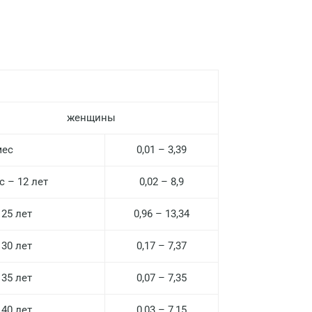
Нижний Новгород
Казань
Альметьевск
Апрелевка
Армавир
женщины
Астрахань
мес
0,01 – 3,39
Балашиха
с – 12 лет
0,02 – 8,9
Барнаул
 25 лет
0,96 – 13,34
Брянск
 30 лет
0,17 – 7,37
Великий Новгород
 35 лет
0,07 – 7,35
Видное
Владимир
 40 лет
0,03 – 7,15