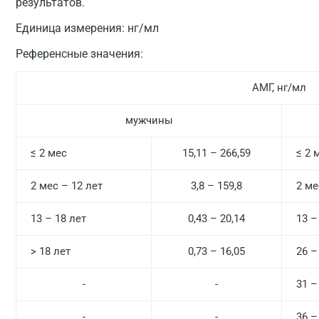
результатов.
Единица измерения:
нг/мл
Референсные значения:
АМГ, нг/мл
мужчины
≤ 2 мес
15,11 – 266,59
≤ 2 
2 мес – 12 лет
3,8 – 159,8
2 ме
13 – 18 лет
0,43 – 20,14
13 –
> 18 лет
0,73 – 16,05
26 –
-
-
31 –
-
-
36 –