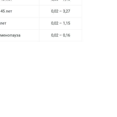
Волгоград
 45 лет
0,02 – 3,27
Волжский
 лет
0,02 – 1,15
Вологда
тменопауза
0,02 – 0,16
Воронеж
Всеволожск
Гатчина
Геленджик
Голубое
Дзержинск
Дзержинский
Дмитров