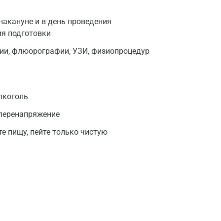
накануне и в день проведения
ия подготовки
фии, флюорографии, УЗИ, физиопроцедур
лкоголь
 перенапряжение
те пищу, пейте только чистую