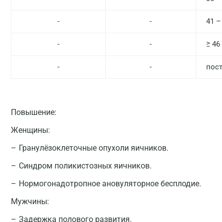
-
-
41 –
-
-
≥ 46
-
-
пос
Повышение:
Женщины:
Гранулёзоклеточные опухоли яичников.
Синдром поликистозных яичников.
Нормогонадотропное ановуляторное бесплодие.
Мужчины:
Задержка полового развития.