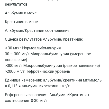
результатов.
Санкт-Петербург
Альбумин в моче
Нижний Новгород
Креатинин в моче
Казань
Альбумин/Креатинин соотношение
Альметьевск
Оценка результатов Альбумин/Креатинин:
Апрелевка
< 30 мг/г Нормоальбуминурия
30 – 300 мг/г Микроальбуминурия (умеренное
Армавир
повышение)
>300 мг/г Макроальбуминурия (резкое повышение)
Астрахань
>2000 мг/г Нефротический уровень
Балашиха
Единица измерения:
альбумин/креатинин мг/ммоль
Барнаул
× 0,113 = альбумин/креатинин мг/г
Брянск
Референсные значения:
Альбумин/Креатинин
соотношение 0-30 мг/г
Великий Новгород