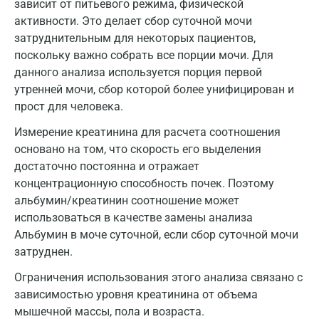
зависит от питьевого режима, физической
Йошкар-Ола
активности. Это делает сбор суточной мочи
затруднительным для некоторых пациентов,
Калининград
поскольку важно собрать все порции мочи. Для
Калуга
данного анализа используется порция первой
утренней мочи, сбор которой более унифицирован и
Кемерово
прост для человека.
Ковров
Измерение креатинина для расчета соотношения
основано на том, что скорость его выделения
Коломна
достаточно постоянна и отражает
Королев
концентрационную способность почек. Поэтому
альбумин/креатинин соотношение может
Кострома
использоваться в качестве замены анализа
Альбумин в моче суточной, если сбор суточной мочи
Котельники
затруднен.
Красногорск
Ограничения использования этого анализа связано с
Краснодар
зависимостью уровня креатинина от объема
мышечной массы, пола и возраста.