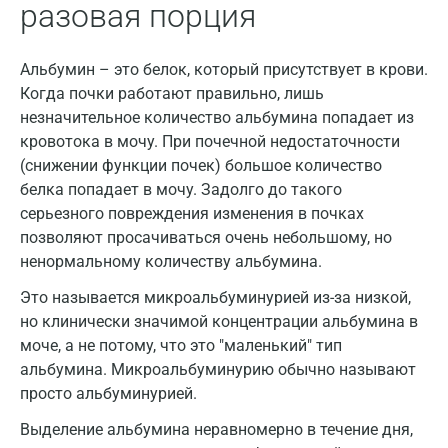
Дзержинский
разовая порция
Дмитров
Альбумин – это белок, который присутствует в крови.
Долгопрудный
Когда почки работают правильно, лишь
Домодедово
незначительное количество альбумина попадает из
кровотока в мочу. При почечной недостаточности
Екатеринбург
(снижении функции почек) большое количество
белка попадает в мочу. Задолго до такого
Жуковский
серьезного повреждения изменения в почках
Звенигород
позволяют просачиваться очень небольшому, но
ненормальному количеству альбумина.
Зеленоград
Это называется микроальбуминурией из-за низкой,
Иваново
но клинически значимой концентрации альбумина в
моче, а не потому, что это "маленький" тип
Ивантеевка
альбумина. Микроальбуминурию обычно называют
Ижевск
просто альбуминурией.
Истра
Выделение альбумина неравномерно в течение дня,