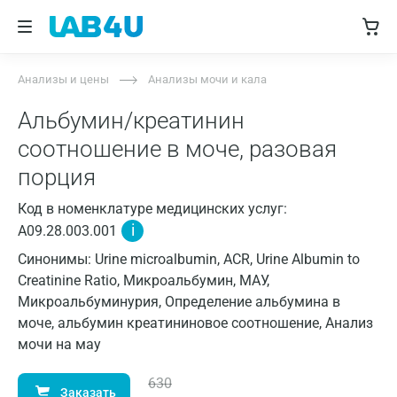
Анализы и цены
Анализы мочи и кала
Альбумин/креатинин
соотношение в моче, разовая
порция
Код в номенклатуре медицинских услуг:
i
A09.28.003.001
Синонимы: Urine microalbumin, ACR, Urine Albumin to
Creatinine Ratio, Микроальбумин, МАУ,
Микроальбуминурия, Определение альбумина в
моче, альбумин креатининовое соотношение, Анализ
мочи на мау
630
Заказать