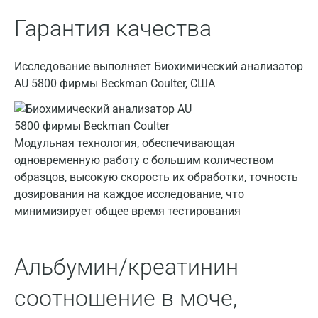
Видное
Гарантия качества
Владимир
Исследование выполняет Биохимический анализатор
Волгоград
AU 5800 фирмы Beckman Coulter, США
Волжский
Вологда
Модульная технология, обеспечивающая
Воронеж
одновременную работу с большим количеством
образцов, высокую скорость их обработки, точность
Всеволожск
дозирования на каждое исследование, что
Гатчина
минимизирует общее время тестирования
Геленджик
Альбумин/креатинин
Голубое
Дзержинск
соотношение в моче,