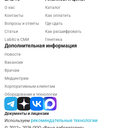
Нижневартовск
О нас
Каталог
Контакты
Как оплатить
Нижнекамск
Вопросы и ответы
Где сдать
Новокузнецк
Статьи
Как расшифровать
Новороссийск
Lab4U в СМИ
Генетика
Дополнительная информация
Новосибирск
Новости
Ногинск
Вакансии
Врачам
Обнинск
Медцентрам
Одинцово
Корпоративным клиентам
Оборудование и технологии
Омск
Орел
Документы и лицензии
Оренбург
рекомендательные технологии
Используем
© 2012– 2026 ООО «Ваша лаборатория»