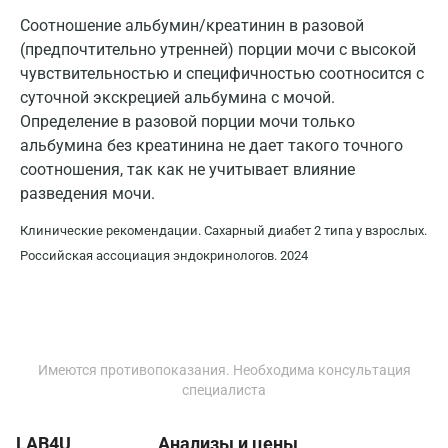
Красноярск
Соотношение альбумин/креатинин в разовой
Курск
(предпочтительно утренней) порции мочи с высокой
чувствительностью и специфичностью соотносится с
Лабинск
суточной экскрецией альбумина с мочой.
Липецк
Определение в разовой порции мочи только
альбумина без креатинина не дает такого точного
Лобня
соотношения, так как не учитывает влияние
разведения мочи.
Люберцы
Клинические рекомендации. Сахарный диабет 2 типа у взрослых.
Майкоп
Российская ассоциация эндокринологов. 2024
Мурино
Мурманск
Мытищи
Имеются противопоказания. Необходима консультация
Набережные Челны
специалиста
Наро-Фоминск
LAB4U
Анализы и цены