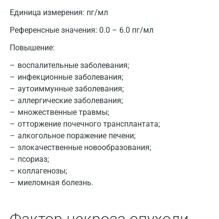
Апрелевка
Единица измерения:
пг/мл
Армавир
Референсные значения:
0.0 – 6.0 пг/мл
Астрахань
Повышение:
Балашиха
воспалительные заболевания;
инфекционные заболевания;
Барнаул
аутоиммунные заболевания;
Брянск
аллергические заболевания;
множественные травмы;
Великий Новгород
отторжение почечного трансплантата;
алкогольное поражение печени;
Видное
злокачественные новообразования;
Владимир
псориаз;
коллагенозы;
Волгоград
миеломная болезнь.
Волжский
Вологда