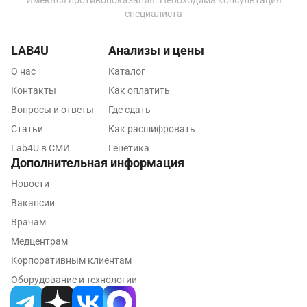
Имеются противопоказания. Необходима консультация
специалиста
Коломна
Королев
LAB4U
Анализы и цены
О нас
Каталог
Кострома
Контакты
Как оплатить
Котельники
Вопросы и ответы
Где сдать
Красногорск
Статьи
Как расшифровать
Lab4U в СМИ
Генетика
Краснодар
Дополнительная информация
Красноярск
Новости
Вакансии
Курск
Врачам
Лабинск
Медцентрам
Липецк
Корпоративным клиентам
Оборудование и технологии
Лобня