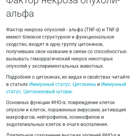
Фактор некроза опухоли-
Воронеж
альфа
Всеволожск
Фактор некроза опухолей - альфа (TNF-α) и TNF-β
Гатчина
имеют близкое структурное и функциональное
сходство, входят в одну группу цитокинов,
Геленджик
получивших свое название в связи со способностью
Голубое
вызывать геморрагический некроз некоторых
опухолей у экспериментальных животных.
Дзержинск
Подробнее о цитокинах, их видах и свойствах читайте
Дзержинский
в статьях
Иммунный статус. Цитокины
и
Иммунный
статус. Цитокиновый шторм
.
Дмитров
Основных функции ФНО-α: повреждение клеток
Долгопрудный
опухоли и клеток, пораженных вирусами; активация
Домодедово
макрофагов, нейтрофилов, эозинофилов и
эндотелиальных клеток в очаге воспаления.
Екатеринбург
Длительное сохранение высоких уровней ФНО-α в