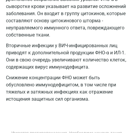
Жуковский
сыворотке крови указывает на развитие осложнений
заболевания. Он входит в группу цитокинов, которые
Звенигород
составляют основу цитокинового шторма -
Зеленоград
неуправляемого иммунного ответа, повреждающего
собственные ткани.
Иваново
Вторичные инфекции у ВИЧ-инфицированных лиц
Ивантеевка
приводят к дополнительной продукции ФНО-α и ИЛ-1.
Они в свою очередь увеличивают количество клеток,
Ижевск
содержащих вирус иммунодефицита.
Истра
Снижение концентрации ФНО может быть
Йошкар-Ола
обусловлено иммунодефицитом, в том числе при
тяжелых и затяжных инфекциях как отражение
Калининград
истощения защитных сил организма.
Калуга
Кемерово
Ковров