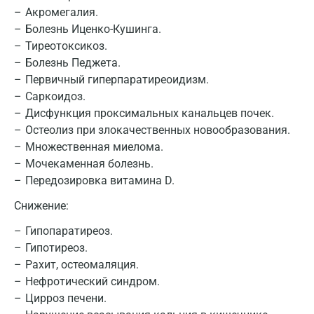
Акромегалия.
Болезнь Иценко-Кушинга.
Тиреотоксикоз.
Москва
Болезнь Педжета.
Санкт-Петербург
Первичный гиперпаратиреоидизм.
Саркоидоз.
Нижний Новгород
Дисфункция проксимальных канальцев почек.
Остеолиз при злокачественных новообразования.
Казань
Множественная миелома.
Альметьевск
Мочекаменная болезнь.
Передозировка витамина D.
Апрелевка
Снижение:
Армавир
Гипопаратиреоз.
Астрахань
Гипотиреоз.
Рахит, остеомаляция.
Балашиха
Нефротический синдром.
Барнаул
Цирроз печени.