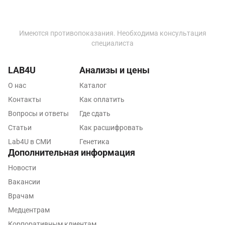
Набережные Челны
Наро-Фоминск
Имеются противопоказания. Необходима консультация
специалиста
Нижневартовск
Нижнекамск
LAB4U
Анализы и цены
Новокузнецк
О нас
Каталог
Контакты
Как оплатить
Новороссийск
Вопросы и ответы
Где сдать
Новосибирск
Статьи
Как расшифровать
Lab4U в СМИ
Генетика
Ногинск
Дополнительная информация
Обнинск
Новости
Вакансии
Одинцово
Врачам
Омск
Медцентрам
Орел
Корпоративным клиентам