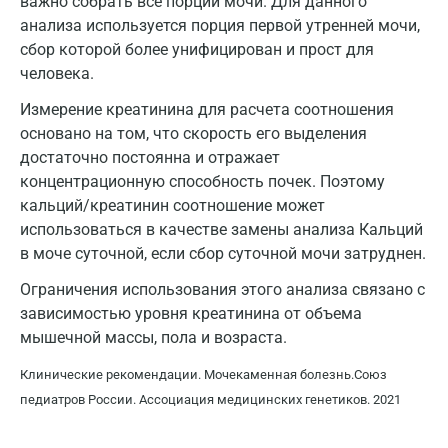
важно собрать все порции мочи. Для данного
анализа используется порция первой утренней мочи,
Краснодар
сбор которой более унифицирован и прост для
Красноярск
человека.
Измерение креатинина для расчета соотношения
Курск
основано на том, что скорость его выделения
Лабинск
достаточно постоянна и отражает
концентрационную способность почек. Поэтому
Липецк
кальций/креатинин соотношение может
Лобня
использоваться в качестве замены анализа Кальций
в моче суточной, если сбор суточной мочи затруднен.
Люберцы
Ограничения использования этого анализа связано с
Майкоп
зависимостью уровня креатинина от объема
мышечной массы, пола и возраста.
Мурино
Клинические рекомендации. Мочекаменная болезнь.Союз
Мурманск
педиатров России. Ассоциация медицинских генетиков. 2021
Мытищи