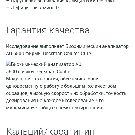
Нарушение всасывания кальция в кишечнике.
Брянск
Дефицит витамина D.
Великий Новгород
Гарантия качества
Видное
Владимир
Исследование выполняет Биохимический анализатор
Волгоград
AU 5800 фирмы Beckman Coulter, США
Волжский
Вологда
Модульная технология, обеспечивающая
одновременную работу с большим количеством
Воронеж
образцов, высокую скорость их обработки, точность
Всеволожск
дозирования на каждое исследование, что
минимизирует общее время тестирования
Гатчина
Геленджик
Кальций/креатинин
Голубое