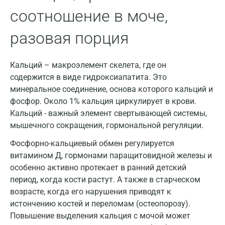
соотношение в моче,
Дзержинск
разовая порция
Дзержинский
Дмитров
Кальций – макроэлемент скелета, где он
Долгопрудный
содержится в виде гидроксиапатита. Это
минеральное соединение, основа которого кальций и
Домодедово
фосфор. Около 1% кальция циркулирует в крови.
Кальций - важный элемент свертывающей системы,
Екатеринбург
мышечного сокращения, гормональной регуляции.
Жуковский
Фосфорно-кальциевый обмен регулируется
Звенигород
витамином Д, гормонами паращитовидной железы и
особенно активно протекает в ранний детский
Зеленоград
период, когда кости растут. А также в старческом
возрасте, когда его нарушения приводят к
Иваново
истончению костей и переломам (остеопорозу).
Ивантеевка
Повышение выделения кальция с мочой может