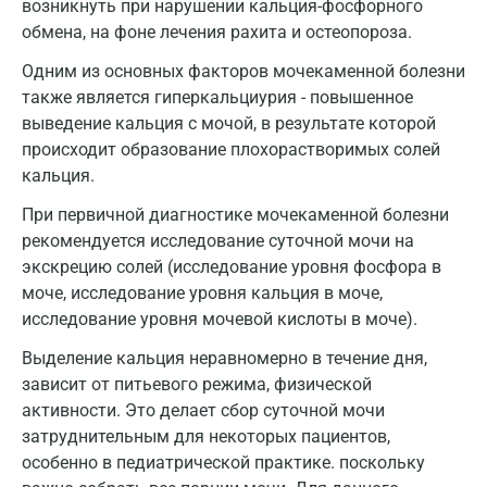
возникнуть при нарушении кальция-фосфорного
Ижевск
обмена, на фоне лечения рахита и остеопороза.
Истра
Одним из основных факторов мочекаменной болезни
также является гиперкальциурия - повышенное
Йошкар-Ола
выведение кальция с мочой, в результате которой
Калининград
происходит образование плохорастворимых солей
кальция.
Калуга
При первичной диагностике мочекаменной болезни
Кемерово
рекомендуется исследование суточной мочи на
экскрецию солей (исследование уровня фосфора в
Ковров
моче, исследование уровня кальция в моче,
Коломна
исследование уровня мочевой кислоты в моче).
Королев
Выделение кальция неравномерно в течение дня,
зависит от питьевого режима, физической
Кострома
активности. Это делает сбор суточной мочи
затруднительным для некоторых пациентов,
Котельники
особенно в педиатрической практике. поскольку
Красногорск