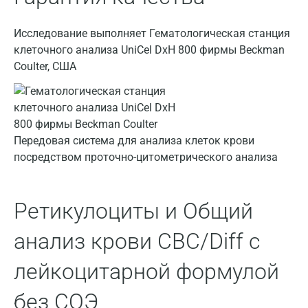
Жуковский
Исследование выполняет Гематологическая станция
клеточного анализа UniCel DxH 800 фирмы Beckman
Звенигород
Coulter, США
Зеленоград
Иваново
Ивантеевка
Передовая система для анализа клеток крови
посредством проточно-цитометрического анализа
Ижевск
Истра
Ретикулоциты и Общий
Йошкар-Ола
анализ крови CBC/Diff с
Калининград
Калуга
лейкоцитарной формулой
Кемерово
без СОЭ