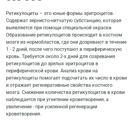
Ковров
Ретикулоциты – это юные формы эритроцитов.
Коломна
Содержат зернисто-нитчатую субстанцию, которая
выявляется при помощи специальной окраски.
Королев
Образование ретикулоцитов происходит в костном
Кострома
мозге из нормобластов, где они дозревают в течение
1 - 2 дней, после чего поступают в периферическую
Котельники
кровь. Требуется около 2-х дней для созревания
Красногорск
ретикулоцитов до зрелых эритроцитов в
периферической крови. Анализ крови на
Краснодар
ретикулоциты помогает подсчитать их число в крови
и отражает регенеративные свойства костного
Красноярск
мозга. Снижение количества ретикулоцитов в крови
Курск
наблюдается при угнетении кроветворения, а
увеличение - при усиленной регенерации
Лабинск
кроветворения.
Липецк
Лобня