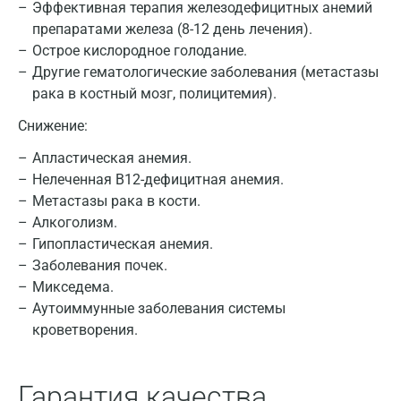
Эффективная терапия железодефицитных анемий
Вологда
препаратами железа (8-12 день лечения).
Воронеж
Острое кислородное голодание.
Другие гематологические заболевания (метастазы
Всеволожск
рака в костный мозг, полицитемия).
Гатчина
Снижение:
Геленджик
Апластическая анемия.
Нелеченная B12-дефицитная анемия.
Голубое
Метастазы рака в кости.
Дзержинск
Алкоголизм.
Гипопластическая анемия.
Дзержинский
Заболевания почек.
Микседема.
Дмитров
Аутоиммунные заболевания системы
Долгопрудный
кроветворения.
Домодедово
Гарантия качества
Екатеринбург