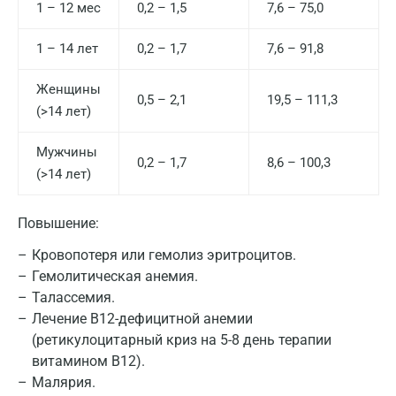
1 – 12 мес
0,2 – 1,5
7,6 – 75,0
Апрелевка
1 – 14 лет
0,2 – 1,7
7,6 – 91,8
Армавир
Женщины
Астрахань
0,5 – 2,1
19,5 – 111,3
(>14 лет)
Балашиха
Мужчины
0,2 – 1,7
8,6 – 100,3
Барнаул
(>14 лет)
Брянск
Повышение:
Великий Новгород
Кровопотеря или гемолиз эритроцитов.
Видное
Гемолитическая анемия.
Талассемия.
Владимир
Лечение В12-дефицитной анемии
Волгоград
(ретикулоцитарный криз на 5-8 день терапии
витамином B12).
Волжский
Малярия.