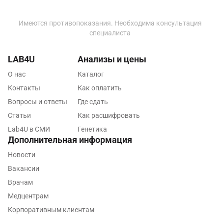
Люберцы
Имеются противопоказания. Необходима консультация
специалиста
Майкоп
Мурино
LAB4U
Анализы и цены
Мурманск
О нас
Каталог
Контакты
Как оплатить
Мытищи
Вопросы и ответы
Где сдать
Набережные Челны
Статьи
Как расшифровать
Lab4U в СМИ
Генетика
Наро-Фоминск
Дополнительная информация
Нижневартовск
Новости
Вакансии
Нижнекамск
Врачам
Новокузнецк
Медцентрам
Новороссийск
Корпоративным клиентам