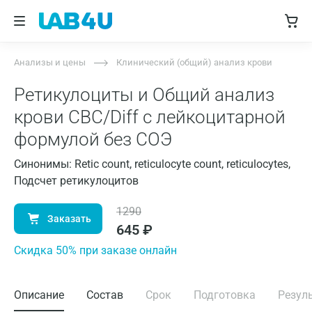
Анализы и цены
Клинический (общий) анализ крови
Ретикулоциты и Общий анализ
крови CBC/Diff с лейкоцитарной
формулой без СОЭ
Синонимы: Retic count, reticulocyte count, reticulocytes,
Подсчет ретикулоцитов
1290
Заказать
645
₽
Cкидка 50% при заказе онлайн
Описание
Состав
Срок
Подготовка
Резул