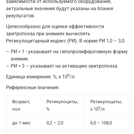
зависимости от используемого оборудования,
актуальные значения будут указаны на бланке
результатов.
Целесообразно для оценки эффективности
эритропоэза при анемиях вычислять
Ретикулоцитарный индекс (РИ). В норме РИ 1,0 – 3,0.
РИ < 1 - указывает на гипопролиферативную форму
анемии.
РИ > 3 – указывает на активацию эритропоэза.
9
Единица измерения:
%, х 10
/л
Москва
Референсные значения:
Санкт-Петербург
Возраст,
Ретикулоциты,
Ретикулоциты,
Нижний Новгород
9
пол
%
х 10
/л
Казань
до 1 мес
0,2 – 2,0
6,0 – 108,0
Альметьевск