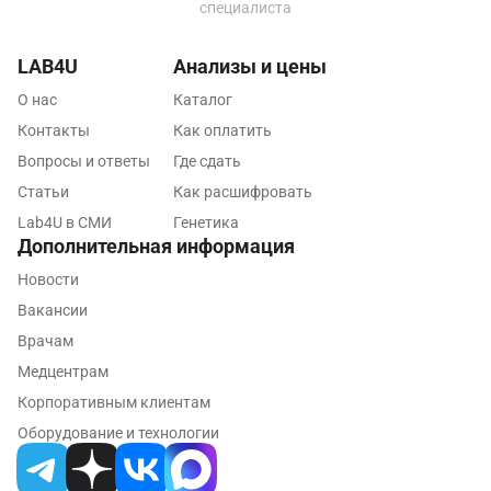
Люберцы
специалиста
Майкоп
LAB4U
Анализы и цены
Мурино
О нас
Каталог
Контакты
Как оплатить
Мурманск
Вопросы и ответы
Где сдать
Мытищи
Статьи
Как расшифровать
Набережные Челны
Lab4U в СМИ
Генетика
Дополнительная информация
Наро-Фоминск
Новости
Нижневартовск
Вакансии
Врачам
Нижнекамск
Медцентрам
Новокузнецк
Корпоративным клиентам
Новороссийск
Оборудование и технологии
Новосибирск