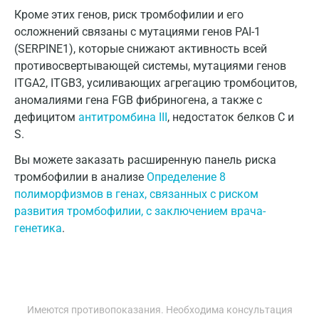
Кроме этих генов, риск тромбофилии и его
Коломна
осложнений связаны с мутациями генов PAI-1
Королев
(SERPINE1), которые снижают активность всей
противосвертывающей системы, мутациями генов
Кострома
ITGA2, ITGB3, усиливающих агрегацию тромбоцитов,
аномалиями гена FGB фибриногена, а также с
Котельники
дефицитом
антитромбина III
, недостаток белков С и
Красногорск
S.
Краснодар
Вы можете заказать расширенную панель риска
тромбофилии в анализе
Определение 8
Красноярск
полиморфизмов в генах, связанных с риском
развития тромбофилии, с заключением врача-
Курск
генетика
.
Лабинск
Липецк
Лобня
Имеются противопоказания. Необходима консультация