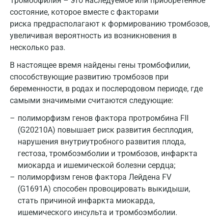
Тромбофилия – это наследуемое или приобретенное
Жуковский
состояние, которое вместе с факторами
Звенигород
риска предрасполагают к формированию тромбозов,
увеличивая вероятность из возникновения в
Зеленоград
несколько раз.
Иваново
В настоящее время найдены гены тромбофилии,
способствующие развитию тромбозов при
Ивантеевка
беременности, в родах и послеродовом периоде, где
Ижевск
самыми значимыми считаются следующие:
Истра
полиморфизм генов фактора протромбина FII
(G20210A) повышает риск развития бесплодия,
Йошкар-Ола
нарушения внутриутробного развития плода,
гестоза, тромбоэмболии и тромбозов, инфаркта
Калининград
миокарда и ишемической болезни сердца;
Калуга
полиморфизм генов фактора Лейдена FV
(G1691A) способен провоцировать выкидыши,
Кемерово
стать причиной инфаркта миокарда,
ишемического инсульта и тромбоэмболии.
Ковров