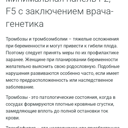
Воронеж
F5 с заключением врача-
Всеволожск
генетика
Гатчина
Тромбозы и тромбоэмболии – тяжелые осложнения
Геленджик
при беременности и могут привести к гибели плода.
Голубое
Поэтому следует принять меры по их профилактике
заранее. Женщине при планировании беременности
Дзержинск
желательно выяснить свою родословную. Подобные
нарушения развиваются особенно часто, если имеет
Дзержинский
место предрасположенность или наследственное
Дмитров
заболевание.
Долгопрудный
Тромбозы - это патологические состояния, когда в
сосудах формируются плотные кровяные сгустки,
Домодедово
замедляющие вплоть до полной остановки ток
крови.
Екатеринбург