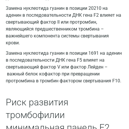
Апрелевка
Замена нуклеотида гуанин в позиции 20210 на
Армавир
аденин в последовательности ДНК гена F2 влияет на
свертывающий фактор II или протромбин,
Астрахань
являющийся предшественником тромбина –
Балашиха
важнейшего компонента системы свертывания
крови.
Барнаул
Замена нуклеотида гуанин в позиции 1691 на аденин
Брянск
в последовательности ДНК гена F5 влияет на
свертывающий фактор V или фактор Лейден –
Великий Новгород
важный белок кофактор при превращении
Видное
протромбина в тромбин фактором свертывания F10.
Владимир
Риск развития
Волгоград
тромбофилии
Волжский
Вологда
минимальная панель F2,