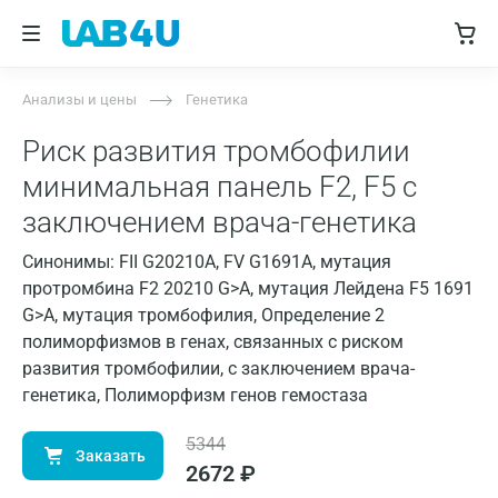
Анализы и цены
Генетика
Риск развития тромбофилии
минимальная панель F2, F5 с
заключением врача-генетика
Синонимы: FII G20210A, FV G1691A, мутация
протромбина F2 20210 G>A, мутация Лейдена F5 1691
G>A, мутация тромбофилия, Определение 2
полиморфизмов в генах, связанных с риском
развития тромбофилии, с заключением врача-
генетика, Полиморфизм генов гемостаза
5344
Заказать
2672
₽