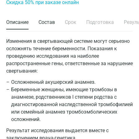
Cкидка 50% при заказе онлайн
Описание
Состав
Срок
Подготовка
Резул
Изменения в свертывающей системе могут серьезно
осложнять течение беременности. Показания к
проведению исследования на наиболее
распространенные гены, ответственные за нарушение
свертывания:
Осложненный акушерский анамнез.
Беременные женщины, имеющие тромбозы в
анамнезе, родственников I степени родства с
диагностированной наследственной тромбофилией
или семейный анамнез тромбоэмболических
осложнений.
Результат исследования выдается вместе с
заключением врача-генетика.