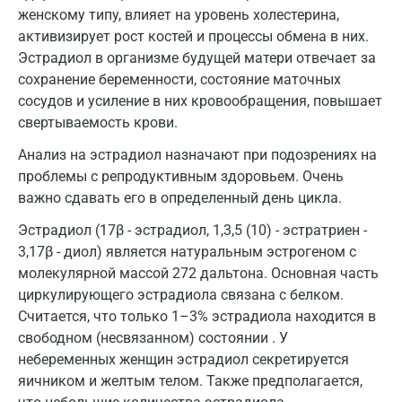
Ивантеевка
женскому типу, влияет на уровень холестерина,
активизирует рост костей и процессы обмена в них.
Ижевск
Эстрадиол в организме будущей матери отвечает за
сохранение беременности, состояние маточных
Истра
сосудов и усиление в них кровообращения, повышает
Йошкар-Ола
свертываемость крови.
Калининград
Анализ на эстрадиол назначают при подозрениях на
проблемы с репродуктивным здоровьем. Очень
Калуга
важно сдавать его в определенный день цикла.
Кемерово
Эстрадиол (17β - эстрадиол, 1,3,5 (10) - эстратриен -
3,17β - диол) является натуральным эстрогеном с
Ковров
молекулярной массой 272 дальтона. Основная часть
Коломна
циркулирующего эстрадиола связана с белком.
Считается, что только 1–3% эстрадиола находится в
Королев
свободном (несвязанном) состоянии . У
небеременных женщин эстрадиол секретируется
Кострома
яичником и желтым телом. Также предполагается,
Котельники