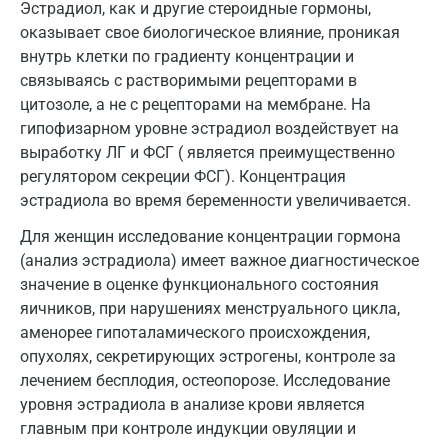
Эстрадиол, как и другие стероидные гормоны,
Мытищи
оказывает свое биологическое влияние, проникая
Набережные Челны
внутрь клетки по градиенту концентрации и
связываясь с растворимыми рецепторами в
Наро-Фоминск
цитозоле, а не с рецепторами на мембране. На
гипофизарном уровне эстрадиол воздействует на
Нижневартовск
выработку ЛГ и ФСГ ( является преимущественно
Нижнекамск
регулятором секреции ФСГ). Концентрация
эстрадиола во время беременности увеличивается.
Новокузнецк
Для женщин исследование концентрации гормона
Новороссийск
(анализ эстрадиола) имеет важное диагностическое
значение в оценке функционального состояния
Новосибирск
яичников, при нарушениях менструального цикла,
Ногинск
аменорее гипоталамического происхождения,
опухолях, секретирующих эстрогены, контроле за
Обнинск
лечением бесплодия, остеопорозе. Исследование
Одинцово
уровня эстрадиола в анализе крови является
главным при контроле индукции овуляции и
Омск