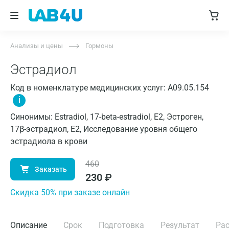
Анализы и цены
Гормоны
Эстрадиол
Код в номенклатуре медицинских услуг: A09.05.154
i
Синонимы: Estradiol, 17-beta-estradiol, E2, Эстроген,
17β-эстрадиол, Е2, Исследование уровня общего
эстрадиола в крови
460
Заказать
230
₽
Cкидка 50% при заказе онлайн
Описание
Срок
Подготовка
Результат
Ра