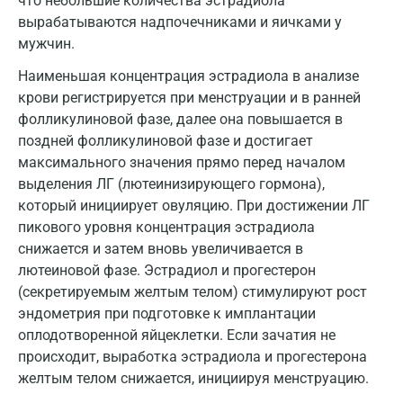
что небольшие количества эстрадиола
вырабатываются надпочечниками и яичками у
Красногорск
мужчин.
Краснодар
Наименьшая концентрация эстрадиола в анализе
крови регистрируется при менструации и в ранней
Красноярск
фолликулиновой фазе, далее она повышается в
Курск
поздней фолликулиновой фазе и достигает
максимального значения прямо перед началом
Лабинск
выделения ЛГ (лютеинизирующего гормона),
Липецк
который инициирует овуляцию. При достижении ЛГ
пикового уровня концентрация эстрадиола
Лобня
снижается и затем вновь увеличивается в
лютеиновой фазе. Эстрадиол и прогестерон
Люберцы
(секретируемым желтым телом) стимулируют рост
Майкоп
эндометрия при подготовке к имплантации
оплодотворенной яйцеклетки. Если зачатия не
Мурино
происходит, выработка эстрадиола и прогестерона
желтым телом снижается, инициируя менструацию.
Мурманск