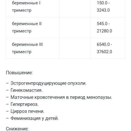
беременные I
150.0 -
триместр
3243.0
беременные II
545.0 -
триместр
21280.0
Москва
Санкт-Петербург
беременные III
6540.0 -
триместр
37602.0
Нижний Новгород
Казань
Повышение:
Альметьевск
Эстрогенпродуцирующие опухоли.
Апрелевка
Гинекомастия.
Маточные кровотечения в период менопаузы.
Армавир
Гипертиреоз.
Цирроз печени.
Астрахань
Феминизация у детей.
Балашиха
Снижение: