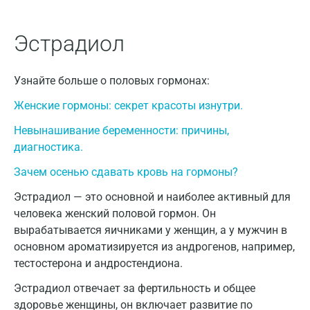
Голубое
Эстрадиол
Дзержинск
Дзержинский
Узнайте больше о половых гормонах:
Дмитров
Женские гормоны: секрет красоты изнутри.
Долгопрудный
Невынашивание беременности: причины,
диагностика.
Домодедово
Зачем осенью сдавать кровь на гормоны?
Екатеринбург
Эстрадиол — это основной и наиболее активный для
Жуковский
человека женский половой гормон. Он
вырабатывается яичниками у женщин, а у мужчин в
Звенигород
основном ароматизируется из андрогенов, например,
тестостерона и андростендиона.
Зеленоград
Эстрадиол отвечает за фертильность и общее
Иваново
здоровье женщины, он включает развитие по