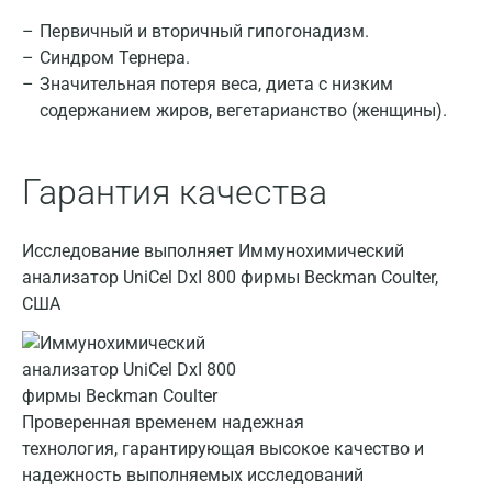
Барнаул
Первичный и вторичный гипогонадизм.
Брянск
Синдром Тернера.
Значительная потеря веса, диета с низким
Великий Новгород
содержанием жиров, вегетарианство (женщины).
Видное
Гарантия качества
Владимир
Волгоград
Исследование выполняет Иммунохимический
Волжский
анализатор UniCel DxI 800 фирмы Beckman Coulter,
США
Вологда
Воронеж
Всеволожск
Проверенная временем надежная
Гатчина
технология, гарантирующая высокое качество и
надежность выполняемых исследований
Геленджик