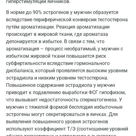
гиперстимуляции яичников.
Орел
В норме до 90% эстрогенов у мужчин образуется
вследствие периферической конверсии тестостерона
Оренбург
путём ароматизации. Реакция ароматизации
Орехово-Зуево
происходит в жировой ткани, где ароматаза
депонируется в избытке. В связи с тем, что
Павловский посад
ароматизация – процесс необратимый, у мужчин с
избытком жировой ткани повышается риск
Пенза
субфертильности вследствие гормонального
Пермь
дисбаланса, который проявляется высоким уровнем
эстрадиола и низким уровнем тестостерона.
Петрозаводск
Повышенное содержание эстрадиола у мужчин
приводит к подавлению выработки ФСГ гипофизом,
Подольск
что вызывает недостаточность сперматогенеза. У
Псков
мужчин с тяжелой формой бесплодия избыточные
эстрогены могут секретироваться в яичках. Для
Пушкин
выявления повышенного уровня эстрогенов
Пушкино
используют коэффициент Т/Э (соотношение уровней