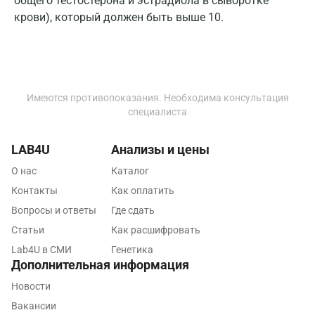
общего тестостерона и эстрадиола в сыворотке
Пятигорск
крови), который должен быть выше 10.
Раменское
Реутов
Ростов-на-Дону
Имеются противопоказания. Необходима консультация
специалиста
Рыбинск
Рязань
LAB4U
Анализы и цены
О нас
Каталог
Самара
Контакты
Как оплатить
Саратов
Вопросы и ответы
Где сдать
Сергиев Посад
Статьи
Как расшифровать
Lab4U в СМИ
Генетика
Серпухов
Дополнительная информация
Смоленск
Новости
Вакансии
Сочи