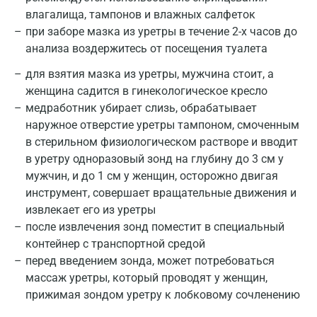
влагалища, тампонов и влажных салфеток
при заборе мазка из уретры в течение 2-х часов до
анализа воздержитесь от посещения туалета
для взятия мазка из уретры, мужчина стоит, а
женщина садится в гинекологическое кресло
медработник убирает слизь, обрабатывает
наружное отверстие уретры тампоном, смоченным
в стерильном физиологическом растворе и вводит
в уретру одноразовый зонд на глубину до 3 см у
мужчин, и до 1 см у женщин, осторожно двигая
инструмент, совершает вращательные движения и
Москва
извлекает его из уретры
Санкт-Петербург
после извлечения зонд поместит в специальный
контейнер с транспортной средой
Нижний Новгород
перед введением зонда, может потребоваться
массаж уретры, который проводят у женщин,
Казань
прижимая зондом уретру к лобковому сочленению
Альметьевск