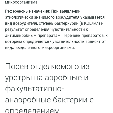
Вологда
микроорганизма.
Воронеж
Референсные значения:
При выявлении
этиологически значимого возбудителя указывается
Всеволожск
вид возбудителя, степень бактериурии (в КОЕ/мл) и
результат определения чувствительности к
Гатчина
антимикробным препаратам. Перечень препаратов, к
Геленджик
которым определяется чувствительность зависит от
вида выделенного микроорганизма.
Голубое
Дзержинск
Посев отделяемого из
Дзержинский
уретры на аэробные и
Дмитров
факультативно-
Долгопрудный
анаэробные бактерии с
Домодедово
определением
Екатеринбург