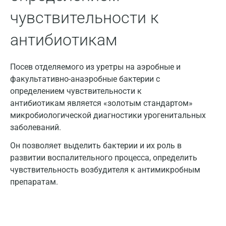
Жуковский
чувствительности к
Звенигород
антибиотикам
Зеленоград
Посев отделяемого из уретры на аэробные и
Иваново
факультативно-анаэробные бактерии с
Ивантеевка
определением чувствительности к
антибиотикам является «золотым стандартом»
Ижевск
микробиологической диагностики урогенитальных
заболеваний.
Истра
Он позволяет выделить бактерии и их роль в
Йошкар-Ола
развитии воспалительного процесса, определить
Калининград
чувствительность возбудителя к антимикробным
препаратам.
Калуга
Кемерово