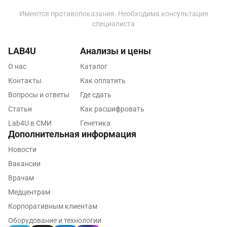
Ковров
Имеются противопоказания. Необходима консультация
Коломна
специалиста
Королев
LAB4U
Анализы и цены
Кострома
О нас
Каталог
Контакты
Котельники
Как оплатить
Вопросы и ответы
Где сдать
Красногорск
Статьи
Как расшифровать
Краснодар
Lab4U в СМИ
Генетика
Дополнительная информация
Красноярск
Новости
Курск
Вакансии
Врачам
Лабинск
Медцентрам
Липецк
Корпоративным клиентам
Лобня
Оборудование и технологии