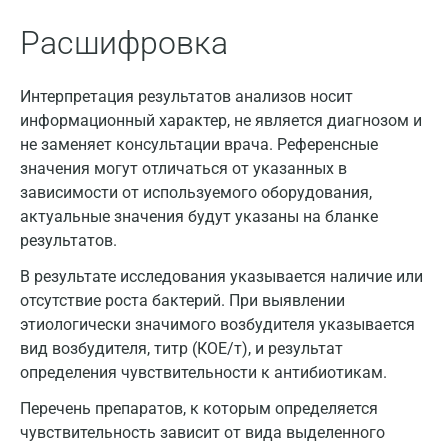
Апрелевка
Расшифровка
Армавир
Интерпретация результатов анализов носит
Астрахань
информационный характер, не является диагнозом и
Балашиха
не заменяет консультации врача. Референсные
значения могут отличаться от указанных в
Барнаул
зависимости от используемого оборудования,
актуальные значения будут указаны на бланке
Брянск
результатов.
Великий Новгород
В результате исследования указывается наличие или
Видное
отсутствие роста бактерий. При выявлении
этиологически значимого возбудителя указывается
Владимир
вид возбудителя, титр (КОЕ/т), и результат
определения чувствительности к антибиотикам.
Волгоград
Перечень препаратов, к которым определяется
Волжский
чувствительность зависит от вида выделенного