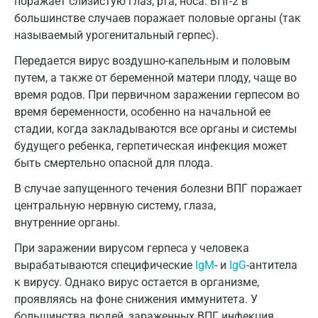
поражает слизистую глаз, рта, носа. ВПГ-2 в
Дмитров
большинстве случаев поражает половые органы (так
называемый урогенитальный герпес).
Долгопрудный
Передается вирус воздушно-капельным и половым
Домодедово
путем, а также от беременной матери плоду, чаще во
Екатеринбург
время родов. При первичном заражении герпесом во
время беременности, особенно на начальной ее
Жуковский
стадии, когда закладываются все органы и системы
будущего ребенка, герпетическая инфекция может
Звенигород
быть смертельно опасной для плода.
Зеленоград
В случае запущенного течения болезни ВПГ поражает
Иваново
центральную нервную систему, глаза,
внутренние органы.
Ивантеевка
При заражении вирусом герпеса у человека
Ижевск
вырабатываются специфические
IgM
- и
IgG
-антитела
к вирусу. Однако вирус остается в организме,
Истра
проявляясь на фоне снижения иммунитета. У
Йошкар-Ола
большинства людей, зараженных ВПГ, инфекция