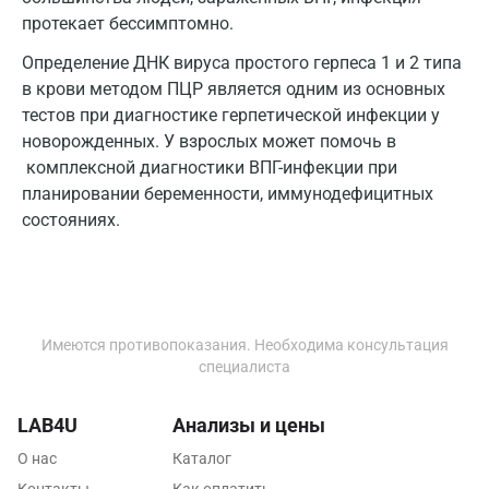
протекает бессимптомно.
Калининград
Определение ДНК вируса простого герпеса 1 и 2 типа
Калуга
в крови методом ПЦР является одним из основных
тестов при диагностике герпетической инфекции у
Кемерово
новорожденных. У взрослых может помочь в
Ковров
комплексной диагностики ВПГ-инфекции при
планировании беременности, иммунодефицитных
Коломна
состояниях.
Королев
Кострома
Котельники
Имеются противопоказания. Необходима консультация
специалиста
Красногорск
Краснодар
LAB4U
Анализы и цены
О нас
Каталог
Красноярск