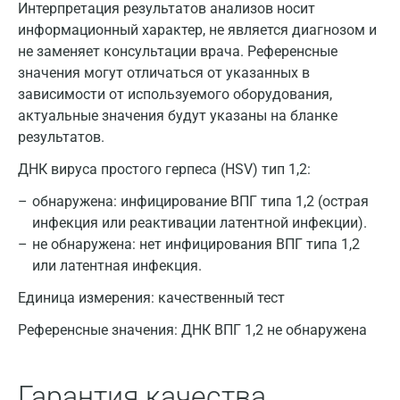
Интерпретация результатов анализов носит
Санкт-Петербург
информационный характер, не является диагнозом и
Нижний Новгород
не заменяет консультации врача. Референсные
значения могут отличаться от указанных в
Казань
зависимости от используемого оборудования,
Альметьевск
актуальные значения будут указаны на бланке
результатов.
Апрелевка
ДНК вируса простого герпеса (HSV) тип 1,2:
Армавир
обнаружена: инфицирование ВПГ типа 1,2 (острая
Астрахань
инфекция или реактивации латентной инфекции).
не обнаружена: нет инфицирования ВПГ типа 1,2
Балашиха
или латентная инфекция.
Барнаул
Единица измерения:
качественный тест
Брянск
Референсные значения:
ДНК ВПГ 1,2 не обнаружена
Великий Новгород
Гарантия качества
Видное