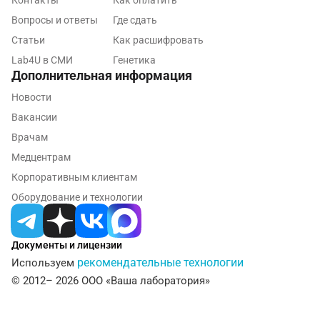
Контакты
Как оплатить
Курск
Вопросы и ответы
Где сдать
Лабинск
Статьи
Как расшифровать
Lab4U в СМИ
Генетика
Липецк
Дополнительная информация
Лобня
Новости
Вакансии
Люберцы
Врачам
Майкоп
Медцентрам
Мурино
Корпоративным клиентам
Оборудование и технологии
Мурманск
Мытищи
Документы и лицензии
Набережные Челны
рекомендательные технологии
Используем
© 2012– 2026 ООО «Ваша лаборатория»
Наро-Фоминск
Нижневартовск