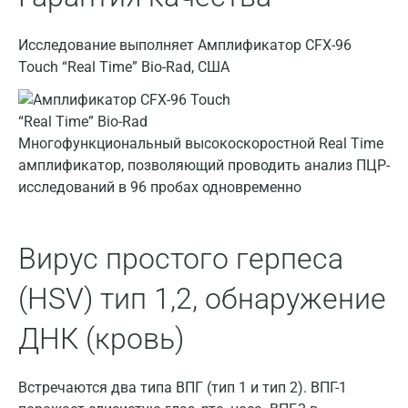
Владимир
Исследование выполняет Амплификатор CFX-96
Волгоград
Touch “Real Time” Bio-Rad, США
Волжский
Вологда
Многофункциональный высокоскоростной Real Time
амплификатор, позволяющий проводить анализ ПЦР-
Воронеж
исследований в 96 пробах одновременно
Всеволожск
Гатчина
Вирус простого герпеса
Геленджик
(HSV) тип 1,2, обнаружение
Голубое
ДНК (кровь)
Дзержинск
Дзержинский
Встречаются два типа ВПГ (тип 1 и тип 2). ВПГ-1