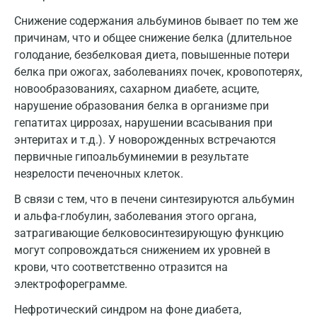
Нижний Новгород
Снижение содержания альбуминов бывает по тем же
причинам, что и общее снижение белка (длительное
Казань
голодание, безбелковая диета, повышенные потери
белка при ожогах, заболеваниях почек, кровопотерях,
Альметьевск
новообразованиях, сахарном диабете, асците,
Апрелевка
нарушение образования белка в организме при
гепатитах циррозах, нарушении всасывания при
Армавир
энтеритах и т.д.). У новорожденных встречаются
первичные гипоальбуминемии в результате
Астрахань
незрелости печеночных клеток.
Балашиха
В связи с тем, что в печени синтезируются альбумин
Барнаул
и альфа-глобулин, заболевания этого органа,
затрагивающие белковосинтезирующую функцию
Брянск
могут сопровождаться снижением их уровней в
крови, что соответственно отразится на
Великий Новгород
электрофореграмме.
Видное
Нефротический синдром на фоне диабета,