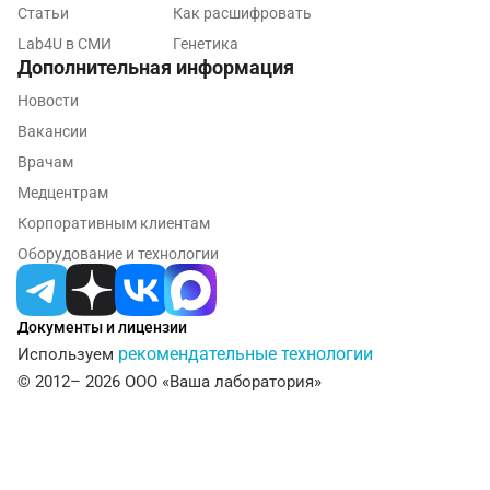
Статьи
Как расшифровать
Долгопрудный
Lab4U в СМИ
Генетика
Дополнительная информация
Домодедово
Новости
Екатеринбург
Вакансии
Жуковский
Врачам
Медцентрам
Звенигород
Корпоративным клиентам
Зеленоград
Оборудование и технологии
Иваново
Документы и лицензии
Ивантеевка
рекомендательные технологии
Используем
Ижевск
© 2012– 2026 ООО «Ваша лаборатория»
Истра
Йошкар-Ола