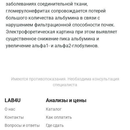
Владимир
заболеваниях соединительной ткани,
гломерулонефритах сопровождается потерей
Волгоград
большого количества альбумина в связи с
нарушением фильтрационной способности почек.
Волжский
Электрофоретическая картина при этом выявляет
Вологда
существенное снижение пика альбумина и
увеличение альфа1- и альфа2-глобулинов.
Воронеж
Всеволожск
Гатчина
Имеются противопоказания. Необходима консультация
Геленджик
специалиста
Голубое
LAB4U
Анализы и цены
Дзержинск
О нас
Каталог
Дзержинский
Контакты
Как оплатить
Вопросы и ответы
Где сдать
Дмитров