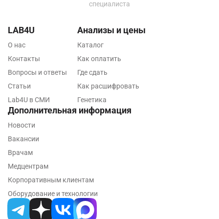
специалиста
Красноярск
LAB4U
Анализы и цены
Курск
О нас
Каталог
Лабинск
Контакты
Как оплатить
Вопросы и ответы
Где сдать
Липецк
Статьи
Как расшифровать
Лобня
Lab4U в СМИ
Генетика
Дополнительная информация
Люберцы
Новости
Майкоп
Вакансии
Мурино
Врачам
Медцентрам
Мурманск
Корпоративным клиентам
Мытищи
Оборудование и технологии
Набережные Челны