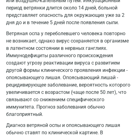
или воздушно-капельным путем. Инкубационный
период ветрянки длится около 14 дней, больной
Дзержинский
представляет опасность для окружающих уже за 2
Дмитров
дня до и в течение 5 дней после появления сыпи.
Ветряная оспа у переболевшего человека повторно
Долгопрудный
не возникает, однако вирус сохраняется в организме
Домодедово
в латентном состоянии в нервных ганглиях.
Иммунодефициты различного происхождения
Екатеринбург
создают угрозу реактивации вируса с развитием
Жуковский
другой формы клинического проявления инфекции -
опоясывающего лишая. Опоясывающий лишай -
Звенигород
рецидивирующее заболевание, вероятность которого
увеличивается с возрастом (чаще после 50 лет), что
Зеленоград
связывают со снижением специфического
Иваново
иммунитета. Прогноз заболевания обычно
благоприятный.
Ивантеевка
Диагноз ветряной оспы и опоясывающего лишая
Ижевск
обычно ставят по клинической картине. В