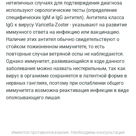
нетипичных случаях для подтверждения диагноза
Истра
используют серологические тесты (определение
Йошкар-Ола
специфических IgM и IgG антител). Антитела класса
IgG к вирусу Varicella-Zoster - указывают на развитие
Калининград
иммунного ответа на инфекцию или вакцинацию.
Наличие этих антител обычно свидетельствуют о
Калуга
стойком пожизненном иммунитете, то есть
Кемерово
повторные случаи ветряной оспы не наблюдаются.
Однако иммунитет, развивающийся в ходе данного
Ковров
заболевания можно назвать нестерильным, так как
Коломна
вирус в организме сохраняется в латентной форме в
нервных ганглиях, поэтому при ослаблении общего
Королев
иммунитета возможна реактивация инфекции в виде
опоясывающего лишая.
Кострома
Котельники
Красногорск
Имеются противопоказания. Необходима консультация
Краснодар