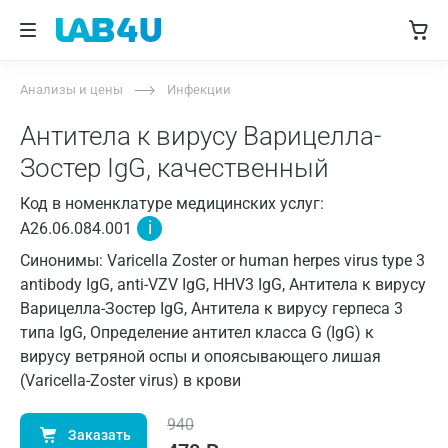
Анализы и цены
Инфекции
Антитела к вирусу Варицелла-
Зостер IgG, качественный
Код в номенклатуре медицинских услуг:
i
A26.06.084.001
Синонимы: Varicella Zoster or human herpes virus type 3
antibody IgG, anti-VZV IgG, HHV3 IgG, Антитела к вирусу
Варицелла-Зостер IgG, Антитела к вирусу герпеса 3
типа IgG, Определение антител класса G (IgG) к
вирусу ветряной оспы и опоясывающего лишая
(Varicella-Zoster virus) в крови
940
Заказать