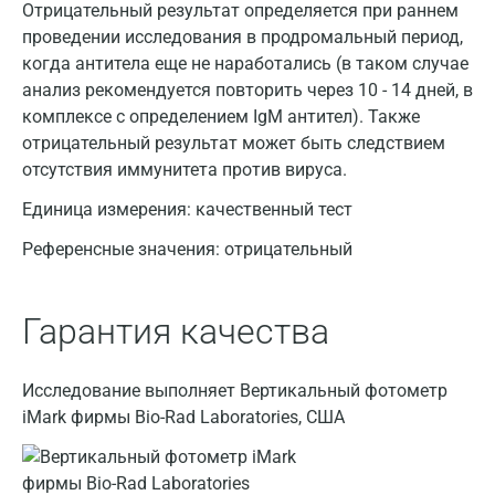
Отрицательный результат определяется при раннем
Москва
проведении исследования в продромальный период,
когда антитела еще не наработались (в таком случае
Санкт-Петербург
анализ рекомендуется повторить через 10 - 14 дней, в
комплексе с определением IgM антител). Также
Нижний Новгород
отрицательный результат может быть следствием
Казань
отсутствия иммунитета против вируса.
Альметьевск
Единица измерения:
качественный тест
Референсные значения:
отрицательный
Апрелевка
Армавир
Гарантия качества
Астрахань
Балашиха
Исследование выполняет Вертикальный фотометр
iMark фирмы Bio-Rad Laboratories, США
Барнаул
Брянск