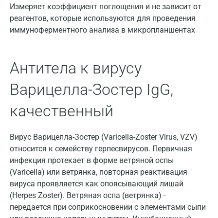
Великий Новгород
Измеряет коэффициент поглощения и не зависит от
реагентов, которые используются для проведения
Видное
иммуноферментного анализа в микропланшентах
Владимир
Волгоград
Антитела к вирусу
Волжский
Варицелла-Зостер IgG,
Вологда
качественный
Воронеж
Вирус Варицелла-Зостер (Varicella-Zoster Virus, VZV)
Всеволожск
относится к семейству герпесвирусов. Первичная
Гатчина
инфекция протекает в форме ветряной оспы
(Varicella) или ветрянка, повторная реактивация
Геленджик
вируса проявляется как опоясывающий лишай
(Herpes Zoster). Ветряная оспа (ветрянка) -
Голубое
передается при соприкосновении с элементами сыпи
Дзержинск