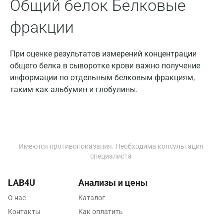
Санкт-Петербург
Общий белок Белковые
Нижний Новгород
фракции
Казань
При оценке результатов измерений концентрации
Альметьевск
общего белка в сыворотке крови важно получение
информации по отдельным белковым фракциям,
Апрелевка
таким как альбумин и глобулины.
Армавир
Астрахань
Балашиха
Имеются противопоказания. Необходима консультация
Барнаул
специалиста
Брянск
LAB4U
Анализы и цены
Великий Новгород
О нас
Каталог
Контакты
Как оплатить
Видное