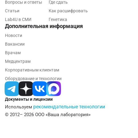
Вопросы и ответы
Где сдать
Владимир
Статьи
Как расшифровать
Волгоград
Lab4U в СМИ
Генетика
Дополнительная информация
Волжский
Новости
Вологда
Вакансии
Врачам
Воронеж
Медцентрам
Всеволожск
Корпоративным клиентам
Гатчина
Оборудование и технологии
Геленджик
Документы и лицензии
Голубое
рекомендательные технологии
Используем
Дзержинск
© 2012– 2026 ООО «Ваша лаборатория»
Дзержинский