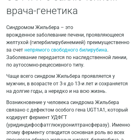
Брянск
врача-генетика
Великий Новгород
Синдромом Жильбера – это
Видное
врожденное заболевание печени, проявляющееся
Владимир
желтухой (гипербилирубинемией) преимущественно
за счет
непрямого свободного билирубина
.
Волгоград
Заболевание передается по наследственной линии,
Волжский
по аутосомно-рецессивного типу.
Чаще всего синдром Жильбера проявляется у
Вологда
мужчин, в возрасте от 3-х до 13-и лет и сохраняется
Воронеж
на долгие годы, а нередко и на всю жизнь.
Всеволожск
Возникновение у человека синдрома Жильбера
связано с дефектом особого гена UGT1А1, который
Гатчина
кодирует фермент УДФГТ
(уридиндифосфатглюкуронилтрансферазу). Именно
Геленджик
этому ферменту отводится основная роль во всех
Голубое
процессах обмена желчных кислот, билирубина, а