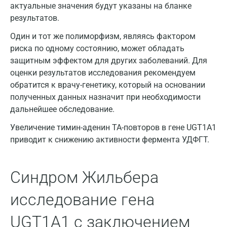
актуальные значения будут указаны на бланке
результатов.
Москва
Один и тот же полиморфизм, являясь фактором
риска по одному состоянию, может обладать
Санкт-Петербург
защитным эффектом для других заболеваний. Для
оценки результатов исследования рекомендуем
Нижний Новгород
обратится к врачу-генетику, который на основании
Казань
полученных данных назначит при необходимости
дальнейшее обследование.
Альметьевск
Увеличение тимин-аденин ТА-повторов в гене UGT1A1
Апрелевка
приводит к снижению активности фермента УДФГТ.
Армавир
Синдром Жильбера
Астрахань
Балашиха
исследование гена
Барнаул
UGT1A1 с заключением