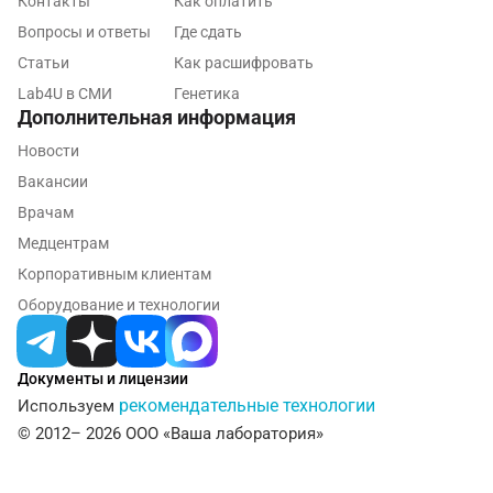
Контакты
Как оплатить
Вопросы и ответы
Где сдать
Нижнекамск
Статьи
Как расшифровать
Новокузнецк
Lab4U в СМИ
Генетика
Дополнительная информация
Новороссийск
Новости
Новосибирск
Вакансии
Ногинск
Врачам
Медцентрам
Обнинск
Корпоративным клиентам
Одинцово
Оборудование и технологии
Омск
Документы и лицензии
Орел
рекомендательные технологии
Используем
Оренбург
© 2012– 2026 ООО «Ваша лаборатория»
Орехово-Зуево