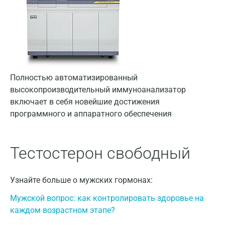
Владимир
Волгоград
Волжский
Вологда
Полностью автоматизированный
высокопроизводительный иммуноанализатор
Воронеж
включает в себя новейшие достижения
программного и аппаратного обеспечения
Всеволожск
Гатчина
Тестостерон свободный
Геленджик
Голубое
Узнайте больше о мужских гормонах:
Дзержинск
Мужской вопрос: как контролировать здоровье на
каждом возрастном этапе?
Дзержинский