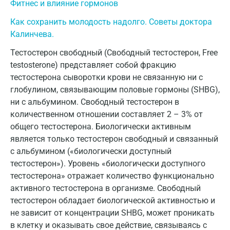
Фитнес и влияние гормонов
Дмитров
Как сохранить молодость надолго. Советы доктора
Долгопрудный
Калинчева.
Домодедово
Тестостерон свободный (Свободный тестостерон, Free
testosterone) представляет собой фракцию
Екатеринбург
тестостерона сыворотки крови не связанную ни с
Жуковский
глобулином, связывающим половые гормоны (SHBG),
ни с альбумином. Свободный тестостерон в
Звенигород
количественном отношении составляет 2 – 3% от
общего тестостерона. Биологически активным
Зеленоград
является только тестостерон свободный и связанный
Иваново
с альбумином («биологически доступный
тестостерон»). Уровень «биологически доступного
Ивантеевка
тестостерона» отражает количество функционально
Ижевск
активного тестостерона в организме. Свободный
тестостерон обладает биологической активностью и
Истра
не зависит от концентрации SHBG, может проникать
в клетку и оказывать свое действие, связываясь с
Йошкар-Ола