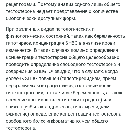
рецепторами. Поэтому анализ одного лишь общего
Калининград
тестостерона не дает представления о количестве
биологически доступных форм.
Калуга
При различных видах патологических и
Кемерово
физиологических состояний, таких как беременность,
гипотиреоз, концентрация SHBG в анализе крови
Ковров
изменяется. В таких случаях помимо определения
Коломна
концентрации тестостерона общего целесообразно
проводить определение свободного тестостерона и
Королев
содержания SHBG. Очевидно, что в случаях, когда
уровень SHBG повышен (гипертиреоидизм, приём
Кострома
пероральных контрацептивов, состояние после
Котельники
гиперэстрогении, в том числе беременность, а также
введение противоэпилептических средств) или
Красногорск
снижен (избыток андрогенов, гипотиреоидизм,
Краснодар
ожирение) определение концентрации тестостерона
свободного более информативно, чем общего
Красноярск
тестостерона.