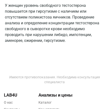
Курск
У женщин уровень свободного тестостерона
повышается при гирсутизме с наличием или
Лабинск
отсутствием поликистоза яичников. Проведение
Липецк
анализа и определение концентрации тестостерона
свободного в сыворотке крови необходимо
Лобня
проводить при нарушении либидо, импотенции,
аменорее, ожирении, гирсутизме.
Люберцы
Майкоп
Мурино
Мурманск
Имеются противопоказания. Необходима консультация
Мытищи
специалиста
Набережные Челны
LAB4U
Анализы и цены
Наро-Фоминск
О нас
Каталог
Нижневартовск