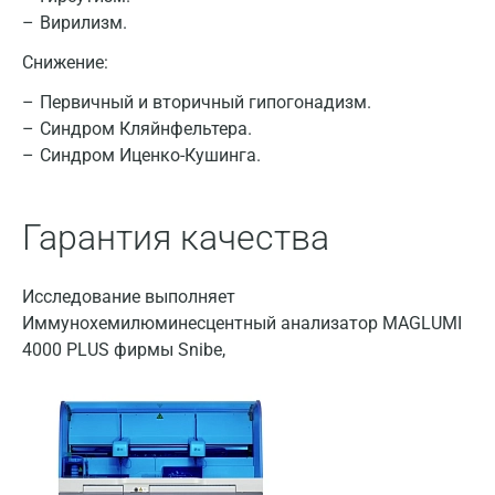
Санкт-Петербург
Вирилизм.
Нижний Новгород
Снижение:
Казань
Первичный и вторичный гипогонадизм.
Синдром Кляйнфельтера.
Альметьевск
Синдром Иценко-Кушинга.
Апрелевка
Гарантия качества
Армавир
Астрахань
Исследование выполняет
Балашиха
Иммунохемилюминесцентный анализатор MAGLUMI
4000 PLUS фирмы Snibe,
Барнаул
Брянск
Великий Новгород
Видное