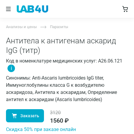
Анализы и цены
Паразиты
Антитела к антигенам аскарид
IgG (титр)
Код в номенклатуре медицинских услуг: A26.06.121
i
Синонимы: Anti-Ascaris lumbricoides IgG titer,
Иммуноглобулины класса G к возбудителю
аскаридоза, Антитела к аскаридам, Определение
антител к аскаридам (Ascaris lumbricoides)
3120
Заказать
1560
₽
Cкидка 50% при заказе онлайн