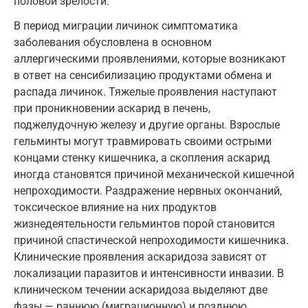
половой зрелости.
Дзержинск
В период миграции личинок симптоматика
заболевания обусловлена в основном
Дзержинский
аллергическими проявлениями, которые возникают
в ответ на сенсибилизацию продуктами обмена и
Дмитров
распада личинок. Тяжелые проявления наступают
Долгопрудный
при проникновении аскарид в печень,
поджелудочную железу и другие органы. Взрослые
Домодедово
гельминты могут травмировать своими острыми
Екатеринбург
концами стенку кишечника, а скопления аскарид
иногда становятся причиной механической кишечной
Жуковский
непроходимости. Раздражение нервных окончаний,
токсическое влияние на них продуктов
Звенигород
жизнедеятельности гельминтов порой становится
Зеленоград
причиной спастической непроходимости кишечника.
Клинические проявления аскаридоза зависят от
Иваново
локализации паразитов и интенсивности инвазии. В
клиническом течении аскаридоза выделяют две
Ивантеевка
фазы — раннюю (миграционную) и позднюю