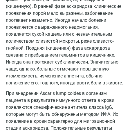
Ижевск
(кишечную). В ранней фазе аскаридоза клинические
проявления порой мало выражены, заболевание
Истра
протекает незаметно. Иногда начало болезни
Йошкар-Ола
проявляется с выраженного недомогания,
появляется сухой кашель или с незначительным
Калининград
количеством слизистой мокроты, реже слизисто-
гнойной. Поздняя (кишечная) фаза аскаридоза
Калуга
связана с пребыванием гельминтов в кишечнике.
Кемерово
Иногда она протекает субклинически. Значительно
чаще, однако, больные отмечают повышенную
Ковров
утомляемость, изменение аппетита, обычно
понижение его, тошноту, иногда рвоту, боли в животе.
Коломна
При внедрении Ascaris lumpicoides в организм
Королев
пациента в результате иммунного ответа в крови
Кострома
появляются специфические антитела класса IgG,
которые могут быть обнаружены методом ИФА. Их
Котельники
появление в крови характерно для миграционной
стадии аскаридоза. Положительные результаты
Красногорск