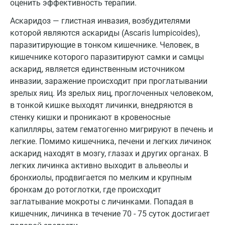
оценить эффективность терапии.
Брянск
Аскаридоз — глистная инвазия, возбудителями
Великий Новгород
которой являются аскариды (Ascaris lumpicoides),
паразитирующие в тонком кишечнике. Человек, в
Видное
кишечнике которого паразитируют самки и самцы
Владимир
аскарид, является единственным источником
инвазии, заражение происходит при проглатывании
Волгоград
зрелых яиц. Из зрелых яиц, проглоченных человеком,
Волжский
в тонкой кишке выходят личинки, внедряются в
стенку кишки и проникают в кровеносные
Вологда
капилляры, затем гематогенно мигрируют в печень и
легкие. Помимо кишечника, печени и легких личинок
Воронеж
аскарид находят в мозгу, глазах и других органах. В
Всеволожск
легких личинка активно выходит в альвеолы и
бронхиолы, продвигается по мелким и крупным
Гатчина
бронхам до ротоглотки, где происходит
заглатывание мокроты с личинками. Попадая в
Геленджик
кишечник, личинка в течение 70 - 75 суток достигает
Голубое