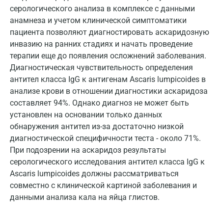
серологического анализа в комплексе с данными
Краснодар
анамнеза и учетом клинической симптоматики
пациента позволяют диагностировать аскаридозную
Красноярск
инвазию на ранних стадиях и начать проведение
Курск
терапии еще до появления осложнений заболевания.
Диагностическая чувствительность определения
Лабинск
антител класса IgG к антигенам Ascaris lumpicoides в
анализе крови в отношении диагностики аскаридоза
Липецк
составляет 94%. Однако диагноз не может быть
Лобня
установлен на основании только данных
обнаружения антител из-за достаточно низкой
Люберцы
диагностической специфичности теста - около 71%.
При подозрении на аскаридоз результаты
Майкоп
серологического исследования антител класса IgG к
Мурино
Ascaris lumpicoides должны рассматриваться
совместно с клинической картиной заболевания и
Мурманск
данными анализа кала на яйца глистов.
Мытищи