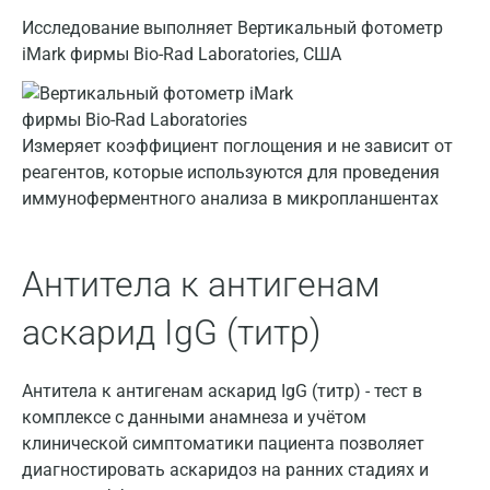
Исследование выполняет Вертикальный фотометр
iMark фирмы Bio-Rad Laboratories, США
Москва
Санкт-Петербург
Измеряет коэффициент поглощения и не зависит от
Нижний Новгород
реагентов, которые используются для проведения
иммуноферментного анализа в микропланшентах
Казань
Альметьевск
Антитела к антигенам
Апрелевка
аскарид IgG (титр)
Армавир
Астрахань
Антитела к антигенам аскарид IgG (титр) - тест в
комплексе с данными анамнеза и учётом
Балашиха
клинической симптоматики пациента позволяет
Барнаул
диагностировать аскаридоз на ранних стадиях и