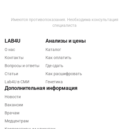
Набережные Челны
Наро-Фоминск
Имеются противопоказания. Необходима консультация
специалиста
Нижневартовск
Нижнекамск
LAB4U
Анализы и цены
Новокузнецк
О нас
Каталог
Контакты
Как оплатить
Новороссийск
Вопросы и ответы
Где сдать
Новосибирск
Статьи
Как расшифровать
Lab4U в СМИ
Генетика
Ногинск
Дополнительная информация
Обнинск
Новости
Вакансии
Одинцово
Врачам
Омск
Медцентрам
Орел