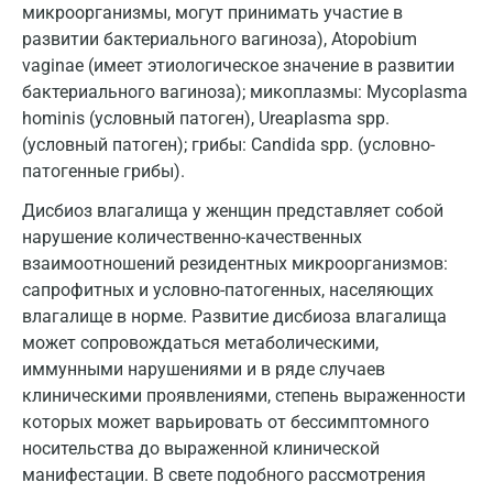
Коломна
микроорганизмы, могут принимать участие в
развитии бактериального вагиноза), Atopobium
Королев
vaginae (имеет этиологическое значение в развитии
Кострома
бактериального вагиноза); микоплазмы: Mycoplasma
hominis (условный патоген), Ureaplasma spp.
Котельники
(условный патоген); грибы: Candida spp. (условно-
патогенные грибы).
Красногорск
Дисбиоз влагалища у женщин представляет собой
Краснодар
нарушение количественно-качественных
Красноярск
взаимоотношений резидентных микроорганизмов:
сапрофитных и условно-патогенных, населяющих
Курск
влагалище в норме. Развитие дисбиоза влагалища
может сопровождаться метаболическими,
Лабинск
иммунными нарушениями и в ряде случаев
Липецк
клиническими проявлениями, степень выраженности
которых может варьировать от бессимптомного
Лобня
носительства до выраженной клинической
Люберцы
манифестации. В свете подобного рассмотрения