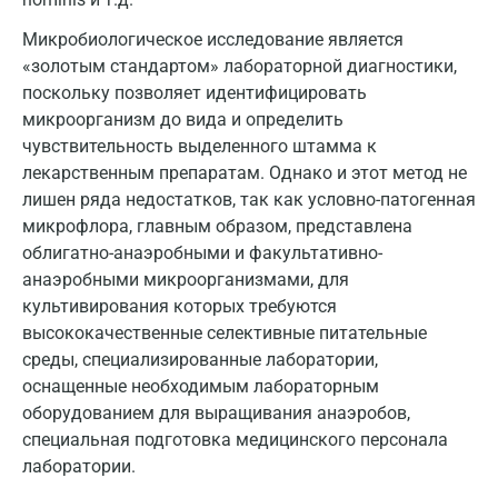
Псков
Микробиологическое исследование является
«золотым стандартом» лабораторной диагностики,
Пушкин
поскольку позволяет идентифицировать
Пушкино
микроорганизм до вида и определить
чувствительность выделенного штамма к
Пятигорск
лекарственным препаратам. Однако и этот метод не
Раменское
лишен ряда недостатков, так как условно-патогенная
микрофлора, главным образом, представлена
Реутов
облигатно-анаэробными и факультативно-
анаэробными микроорганизмами, для
Ростов-на-Дону
культивирования которых требуются
Рыбинск
высококачественные селективные питательные
среды, специализированные лаборатории,
Рязань
оснащенные необходимым лабораторным
оборудованием для выращивания анаэробов,
Самара
специальная подготовка медицинского персонала
Саратов
лаборатории.