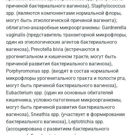
Воронеж
причиной бактериального вагиноза), Staphylococcus
Всеволожск
spp. (являются компонентами нормальной флоры,
могут быть этиологической причиной вагинита);
Гатчина
облигатно-анаэробные микроорганизмы: Gardnerella
vaginalis (представитель транзиторной микрофлоры,
Геленджик
один из этиологических агентов бактериального
Голубое
вагиноза), Prevotella bivia (встречаются в
урогенитальном и кишечном тракте, могут быть
Дзержинск
причиной развития бактериального вагиноза),
Дзержинский
Porphyromonas spp. (входят в состав нормальной
микрофлоры урогенитального тракта и полости рта,
Дмитров
могут быть причиной бактериального вагиноза),
Eubacterium spp. (один из основных обитателей
Долгопрудный
кишечника, условно-патогенные микроорганизмы,
Домодедово
могут быть причиной развития бактериального
вагиноза), Sneathia spp. (участвует в формировании
Екатеринбург
бактериального вагиноза), Leptotrichia spp.
(ассоциирована с развитием бактериального
Жуковский