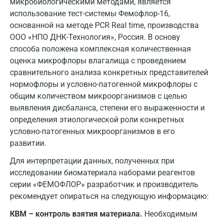
микробиологическими методами, является
Тула
использование тест-системы Фемофлор-16,
основанной на методе PCR Real time, производства
Тюмень
ООО «НПО ДНК-Технология», Россия. В основу
способа положена комплексная количественная
Ульяновск
оценка микрофлоры влагалища с проведением
Уфа
сравнительного анализа конкретных представителей
нормофлоры и условно-патогенной микрофлоры с
Фрязино
общим количеством микроорганизмов с целью
Химки
выявления дисбаланса, степени его выраженности и
определения этиологической роли конкретных
Хотьково
условно-патогенных микроорганизмов в его
развитии.
Чебоксары
Для интерпретации данных, полученных при
Челябинск
исследовании биоматериала наборами реагентов
Череповец
серии «ФЕМОФЛОР» разработчик и производитель
рекомендует опираться на следующую информацию:
Чехов
КВМ – контроль взятия материала.
Необходимым