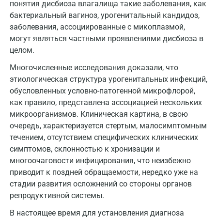
понятия дисбиоза влагалища такие заболевания, как
Майкоп
бактериальный вагиноз, урогенитальный кандидоз,
заболевания, ассоциированные с микоплазмой,
Мурино
могут являться частными проявлениями дисбиоза в
Мурманск
целом.
Мытищи
Многочисленные исследования доказали, что
этиологическая структура урогенитальных инфекций,
Набережные Челны
обусловленных условно-патогенной микрофлорой,
как правило, представлена ассоциацией нескольких
Наро-Фоминск
микроорганизмов. Клиническая картина, в свою
Нижневартовск
очередь, характеризуется стертым, малосимптомным
течением, отсутствием специфических клинических
Нижнекамск
симптомов, склонностью к хронизации и
многоочаговости инфицирования, что неизбежно
Новокузнецк
приводит к поздней обращаемости, нередко уже на
Новороссийск
стадии развития осложнений со стороны органов
репродуктивной системы.
Новосибирск
В настоящее время для установления диагноза