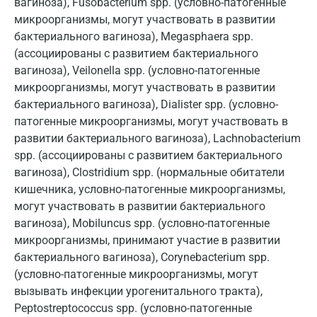
вагиноза), Fusobacterium spp. (условно-патогенные
Звенигород
микроорганизмы, могут участвовать в развитии
бактериального вагиноза), Megasphaera spp.
Зеленоград
(ассоциированы с развитием бактериального
Иваново
вагиноза), Veilonella spp. (условно-патогенные
микроорганизмы, могут участвовать в развитии
Ивантеевка
бактериального вагиноза), Dialister spp. (условно-
патогенные микроорганизмы, могут участвовать в
Ижевск
развитии бактериального вагиноза), Lachnobacterium
Истра
spp. (ассоциированы с развитием бактериального
вагиноза), Clostridium spp. (нормальные обитатели
Йошкар-Ола
кишечника, условно-патогенные микроорганизмы,
могут участвовать в развитии бактериального
Калининград
вагиноза), Mobiluncus spp. (условно-патогенные
Калуга
микроорганизмы, принимают участие в развитии
бактериального вагиноза), Corynebacterium spp.
Кемерово
(условно-патогенные микроорганизмы, могут
Ковров
вызывать инфекции урогенитального тракта),
Peptostreptococcus spp. (условно-патогенные