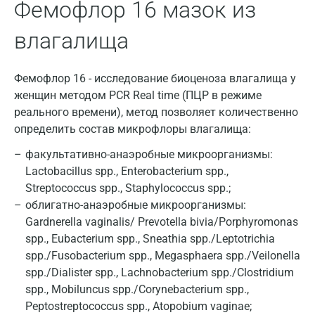
Фемофлор 16 мазок из
влагалища
Фемофлор 16 - исследование биоценоза влагалища у
женщин методом PCR Real time (ПЦР в режиме
реального времени), метод позволяет количественно
определить состав микрофлоры влагалища:
факультативно-анаэробные микроорганизмы:
Москва
Lactobacillus spp., Enterobacterium spp.,
Streptococcus spp., Staphylococcus spp.;
Санкт-Петербург
облигатно-анаэробные микроорганизмы:
Нижний Новгород
Gardnerella vaginalis/ Prevotella bivia/Porphyromonas
spp., Eubacterium spp., Sneathia spp./Leptotrichia
Казань
spp./Fusobacterium spp., Megasphaera spp./Veilonella
spp./Dialister spp., Lachnobacterium spp./Clostridium
Альметьевск
spp., Mobiluncus spp./Corynebacterium spp.,
Апрелевка
Peptostreptococcus spp., Atopobium vaginae;