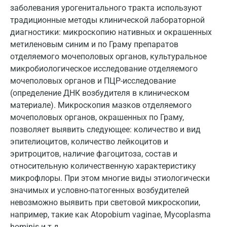
Ногинск
заболевания урогенитального тракта используют
традиционные методы клинической лабораторной
Обнинск
диагностики: микроскопию нативных и окрашенных
Одинцово
метиленовым синим и по Граму препаратов
отделяемого мочеполовых органов, культуральное
Омск
микробиологическое исследование отделяемого
Орел
мочеполовых органов и ПЦР-исследование
(определение ДНК возбудителя в клиническом
Оренбург
материале). Микроскопия мазков отделяемого
мочеполовых органов, окрашенных по Граму,
Орехово-Зуево
позволяет выявить следующее: количество и вид
Павловский посад
эпителиоцитов, количество лейкоцитов и
эритроцитов, наличие фагоцитоза, состав и
Пенза
относительную количественную характеристику
микрофлоры. При этом многие виды этиологически
Пермь
значимых и условно-патогенных возбудителей
Петрозаводск
невозможно выявить при световой микроскопии,
например, такие как Atopobium vaginae, Mycoplasma
Подольск
hominis и т.д.