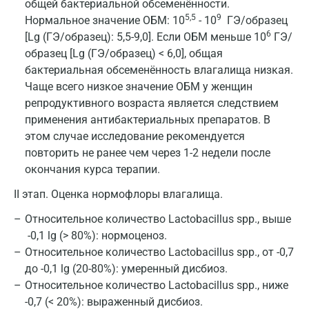
общей бактериальной обсеменённости.
5,5
9
Нормальное значение ОБМ: 10
- 10
ГЭ/образец
6
[Lg (ГЭ/образец): 5,5-9,0]. Если ОБМ меньше 10
ГЭ/
образец [Lg (ГЭ/образец) < 6,0], общая
бактериальная обсеменённость влагалища низкая.
Чаще всего низкое значение ОБМ у женщин
репродуктивного возраста является следствием
применения антибактериальных препаратов. В
этом случае исследование рекомендуется
повторить не ранее чем через 1-2 недели после
окончания курса терапии.
II этап. Оценка нормофлоры влагалища.
Относительное количество Lactobacillus spp., выше
-0,1 lg (> 80%): нормоценоз.
Относительное количество Lactobacillus spp., от -0,7
до -0,1 lg (20-80%): умеренный дисбиоз.
Относительное количество Lactobacillus spp., ниже
-0,7 (< 20%): выраженный дисбиоз.