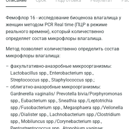
Описание
Срок
Подготовка
Результат
Ра
Фемофлор 16 - исследование биоценоза влагалища у
женщин методом PCR Real time (ПЦР в режиме
реального времени), который количественно
определяет состав микрофлоры влагалища.
Метод позволяет количественно определить состав
микрофлоры влагалища:
факультативно-анаэробные микроорганизмы:
Lactobacillus spp., Enterobacterium spp.,
Streptococcus spp., Staphylococcus spp.;
облигатно-анаэробные микроорганизмы:
Gardnerella vaginalis/ Prevotella bivia/Porphyromonas
spp., Eubacterium spp., Sneathia spp./Leptotrichia
spp./Fusobacterium spp., Megasphaera spp./Veilonella
spp./Dialister spp., Lachnobacterium spp./Clostridium
spp., Mobiluncus spp./Corynebacterium spp.,
Peptostreptococcus spp., Atopobium vaginae;