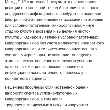
Сергиев Посад
Метод ПЦР с детекцией результата по окончании
реакции (по конечной точке) без количественного
Серпухов
определения инфекционного возбудителя позволяет
быстро и эффективно выявить искомый патогенный
Смоленск
или условно-патогенный микроорганизм, минуя
Сочи
стадию культивирования и выделения чистой
культуры. Однако выявление условно-патогенных
Ставрополь
микроорганизмов без учета количества конкретного
Сургут
микроорганизма и количественно-качественного
состава микрофлоры, не позволяет определить
Тамбов
этиологическое значение выявленных условно-
патогенных микроорганизмов в развитии
Тверь
инфекционно-воспалительного процесса у
Тольятти
конкретного пациента.
Томск
Решением проблемы количественной оценки
широкого спектра условно-патогенных
Тосно
микроорганизмов, в том числе
труднокультивируемых и некультивируемых
Туапсе