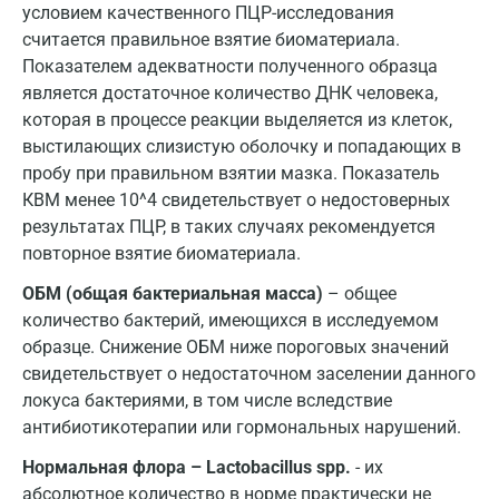
Щелково
условием качественного ПЦР-исследования
считается правильное взятие биоматериала.
Электросталь
Показателем адекватности полученного образца
Энгельс
является достаточное количество ДНК человека,
которая в процессе реакции выделяется из клеток,
Ярославль
выстилающих слизистую оболочку и попадающих в
пробу при правильном взятии мазка. Показатель
КВМ менее 10^4 свидетельствует о недостоверных
результатах ПЦР, в таких случаях рекомендуется
повторное взятие биоматериала.
ОБМ (общая бактериальная масса)
– общее
количество бактерий, имеющихся в исследуемом
образце. Снижение ОБМ ниже пороговых значений
свидетельствует о недостаточном заселении данного
локуса бактериями, в том числе вследствие
антибиотикотерапии или гормональных нарушений.
Нормальная флора – Lactobacillus spp.
- их
абсолютное количество в норме практически не