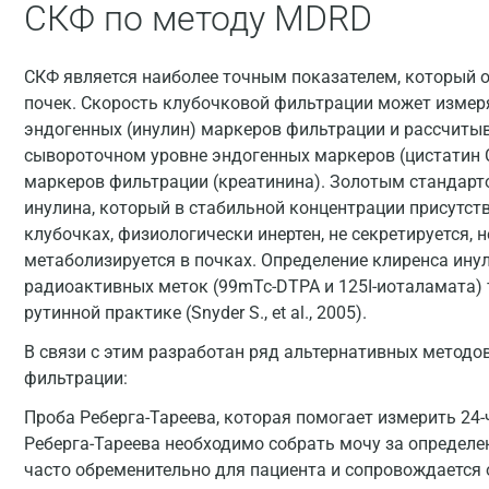
СКФ по методу MDRD
СКФ является наиболее точным показателем, который 
почек. Скорость клубочковой фильтрации может измер
эндогенных (инулин) маркеров фильтрации и рассчиты
сывороточном уровне эндогенных маркеров (цистатин С
маркеров фильтрации (креатинина). Золотым стандарт
инулина, который в стабильной концентрации присутств
клубочках, физиологически инертен, не секретируется, н
метаболизируется в почках. Определение клиренса инул
радиоактивных меток (99mTc-DTPA и 125I-иоталамата) 
рутинной практике (Snyder S., et al., 2005).
В связи с этим разработан ряд альтернативных методо
фильтрации:
Проба Реберга-Тареева, которая помогает измерить 24
Реберга-Тареева необходимо собрать мочу за определе
часто обременительно для пациента и сопровождается