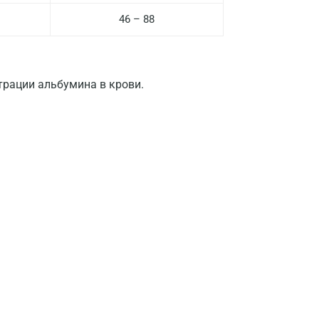
46 – 88
Волгоград
Волжский
Вологда
рации альбумина в крови.
Воронеж
Всеволожск
Гатчина
Геленджик
Голубое
Дзержинск
Дзержинский
Дмитров