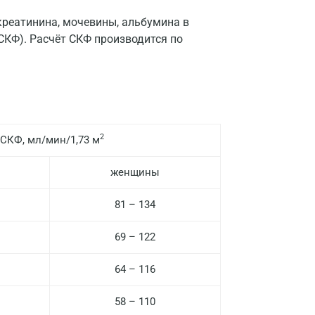
Нижний Новгород
креатинина, мочевины, альбумина в
Казань
СКФ). Расчёт СКФ производится по
Альметьевск
Апрелевка
Армавир
2
СКФ, мл/мин/1,73 м
Астрахань
Балашиха
женщины
Барнаул
81 – 134
Брянск
69 – 122
Великий Новгород
64 – 116
Видное
58 – 110
Владимир