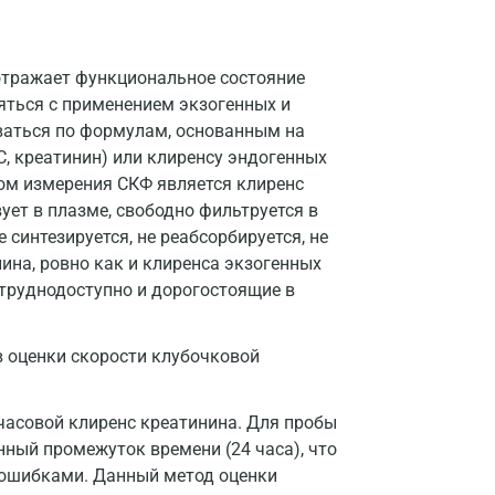
Долгопрудный
Домодедово
отражает функциональное состояние
Екатеринбург
яться с применением экзогенных и
ваться по формулам, основанным на
Жуковский
, креатинин) или клиренсу эндогенных
ом измерения СКФ является клиренс
Звенигород
ует в плазме, свободно фильтруется в
Зеленоград
е синтезируется, не реабсорбируется, не
ина, ровно как и клиренса экзогенных
Иваново
труднодоступно и дорогостоящие в
Ивантеевка
в оценки скорости клубочковой
Ижевск
Истра
-часовой клиренс креатинина. Для пробы
Йошкар-Ола
нный промежуток времени (24 часа), что
 ошибками. Данный метод оценки
Калининград