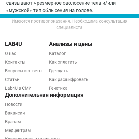
связывают чрезмерное оволосение тела и/или
Раменское
«мужской» тип облысения на голове.
Реутов
Имеются противопоказания. Необходима консультация
специалиста
Ростов-на-Дону
Рыбинск
LAB4U
Анализы и цены
Рязань
О нас
Каталог
Контакты
Как оплатить
Самара
Вопросы и ответы
Где сдать
Саратов
Статьи
Как расшифровать
Lab4U в СМИ
Генетика
Сергиев Посад
Дополнительная информация
Серпухов
Новости
Вакансии
Смоленск
Врачам
Сочи
Медцентрам
Ставрополь