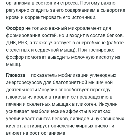
организма в состоянии стресса. Поэтому важно
регулярно следить за его содержанием в сыворотке
Краснодар
крови и корректировать его источники.
Красноярск
Фосфор
не только важный микроэлемент для
Курск
формирования костей, но и входит в состав белков,
ДНК, РНК, а также участвует в энергобмене (работе
Лабинск
скелетных и сердечной мышц). При тренировке
фосфор помогает выводить молочную кислоту из
Липецк
мышц.
Лобня
Глюкоза
– показатель мобилизации углеводных
Люберцы
энергоресурсов для благоприятной мышечной
деятельности.Инсулин способствует переходу
Майкоп
глюкозы из крови в ткани и ее превращению в
печени и скелетных мышцах в гликоген. Инсулин
Мурино
усиливает анаболические эффекты в клетках:
Мурманск
увеличивает синтез белков, липидов и нуклеиновых
кислот, активирует окисление жирных кислот и
Мытищи
влияет на рост организма.