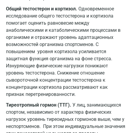
Набережные Челны
Общий тестостерон и кортизол.
Одновременное
исследование общего тестостерона и кортизола
Наро-Фоминск
помогает оценить равновесие между
Нижневартовск
анаболическими и катаболическими процессами в
организме и отражают уровень адаптационных
Нижнекамск
возможностей организма спортсменов. С
Новокузнецк
повышением уровня кортизола усиливается
защитная функция организма на фоне стресса.
Новороссийск
Изнуряющие физические нагрузки понижают
уровень тестостерона. Снижение отношение
Новосибирск
сывороточной концентрации тестостерона к
Ногинск
концентрации кортизола рассматривают как
признак перетренированности.
Обнинск
Тиреотропный гормон (ТТГ).
У лиц, занимающихся
Одинцово
спортом, независимо от характера физических
нагрузок уровень тиреоидных гормонов выше, чем у
Омск
неспортсменов. При этом индивидуальные значения
Орел