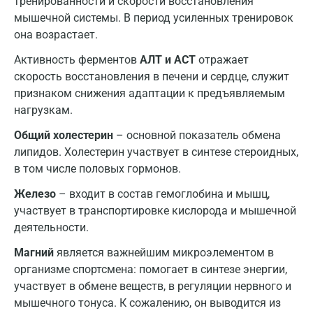
тренированности и скорости восстановления
Ижевск
мышечной системы. В период усиленных тренировок
она возрастает.
Истра
Активность ферментов
АЛТ и АСТ
отражает
Йошкар-Ола
скорость восстановления в печени и сердце, служит
Калининград
признаком снижения адаптации к предъявляемым
нагрузкам.
Калуга
Общий холестерин
– основной показатель обмена
Кемерово
липидов. Холестерин участвует в синтезе стероидных,
в том числе половых гормонов.
Ковров
Железо
– входит в состав гемоглобина и мышц,
Коломна
участвует в транспортировке кислорода и мышечной
деятельности.
Королев
Магний
является важнейшим микроэлементом в
Кострома
организме спортсмена: помогает в синтезе энергии,
Котельники
участвует в обмене веществ, в регуляции нервного и
мышечного тонуса. К сожалению, он выводится из
Красногорск