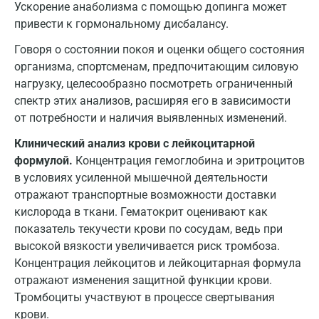
Ускорение анаболизма с помощью допинга может
Брянск
привести к гормональному дисбалансу.
Великий Новгород
Говоря о состоянии покоя и оценки общего состояния
Видное
организма, спортсменам, предпочитающим силовую
нагрузку, целесообразно посмотреть ограниченный
Владимир
спектр этих анализов, расширяя его в зависимости
от потребности и наличия выявленных изменений.
Волгоград
Клинический анализ крови с лейкоцитарной
Волжский
формулой.
Концентрация гемоглобина и эритроцитов
Вологда
в условиях усиленной мышечной деятельности
отражают транспортные возможности доставки
Воронеж
кислорода в ткани. Гематокрит оценивают как
показатель текучести крови по сосудам, ведь при
Всеволожск
высокой вязкости увеличивается риск тромбоза.
Гатчина
Концентрация лейкоцитов и лейкоцитарная формула
отражают изменения защитной функции крови.
Геленджик
Тромбоциты участвуют в процессе свертывания
крови.
Голубое