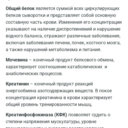
Общий белок
является суммой всех циркулирующих
Дзержинск
белков сыворотки и представляет собой основную
Дзержинский
составную часть крови. Изменения его концентрации
указывают на наличие диспротеинемий и нарушение
Дмитров
водного баланса, отражают различные заболевания,
включая заболевания печени, почек, костного мозга,
Долгопрудный
а также нарушений метаболизма и питания.
Домодедово
Мочевина
– конечный продукт белкового обмена,
Екатеринбург
характеризует соотношение катаболических и
анаболических процессов.
Жуковский
Креатинин
– конечный продукт реакций
Звенигород
энергообмена азотсодержащих веществ. В покое
концентрация креатинина в крови характеризует
Зеленоград
общий уровень тренированности мышц.
Иваново
Креатинфосфокиназа (КФК)
позволяет судить о
Ивантеевка
степени напряжения мускулатуры, уровне