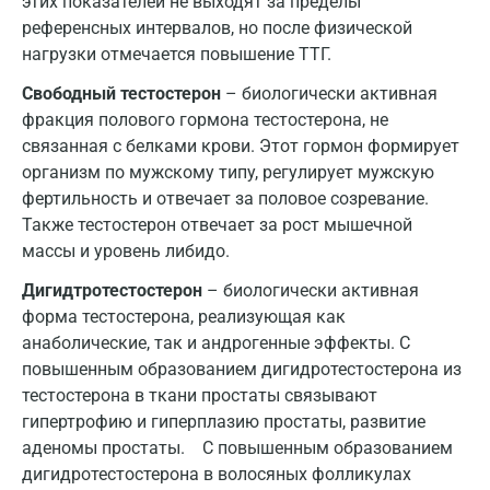
этих показателей не выходят за пределы
референсных интервалов, но после физической
Оренбург
нагрузки отмечается повышение ТТГ.
Орехово-Зуево
Свободный тестостерон
– биологически активная
фракция полового гормона тестостерона, не
Павловский посад
связанная с белками крови. Этот гормон формирует
Пенза
организм по мужскому типу, регулирует мужскую
фертильность и отвечает за половое созревание.
Пермь
Также тестостерон отвечает за рост мышечной
массы и уровень либидо.
Петрозаводск
Дигидтротестостерон
– биологически активная
Подольск
форма тестостерона, реализующая как
Псков
анаболические, так и андрогенные эффекты. С
повышенным образованием дигидротестостерона из
Пушкин
тестостерона в ткани простаты связывают
гипертрофию и гиперплазию простаты, развитие
Пушкино
аденомы простаты. С повышенным образованием
Пятигорск
дигидротестостерона в волосяных фолликулах