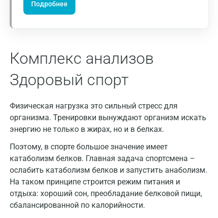
Подробнее
Москва
Комплекс анализов
Санкт-Петербург
Нижний Новгород
Здоровый спорт
Казань
Физическая нагрузка это сильный стресс для
Альметьевск
организма. Тренировки вынуждают организм искать
энергию не только в жирах, но и в белках.
Апрелевка
Поэтому, в спорте большое значение имеет
Армавир
катаболизм белков. Главная задача спортсмена –
Астрахань
ослабить катаболизм белков и запустить анаболизм.
На таком принципе строится режим питания и
Балашиха
отдыха: хороший сон, преобладание белковой пищи,
сбалансированной по калорийности.
Барнаул