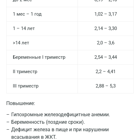
1 мес – 1 год
1,02 – 3,17
1 – 14 лет
2,14 – 3,30
>14 лет
2,0 – 3,6
Беременные I триместр
2,54 – 3,44
II триместр
2,2 – 4,41
III триместр
2,88 – 5,3
Повышение:
Москва
Гипохромные железодефицитные анемии.
Санкт-Петербург
Беременность (поздние сроки).
Дефицит железа в пище и при нарушении
Нижний Новгород
всасывания в ЖКТ.