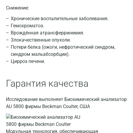
Казань
Снижение:
Альметьевск
Хронические воспалительные заболевания.
Гемохроматоз.
Апрелевка
Врождённая атрансферринемия.
Армавир
Злокачественные опухоли.
Потери белка (ожоги, нефротический синдром,
Астрахань
синдром мальабсорбции).
Цирроз печени.
Балашиха
Барнаул
Гарантия качества
Брянск
Великий Новгород
Исследование выполняет Биохимический анализатор
AU 5800 фирмы Beckman Coulter, США
Видное
Владимир
Модульная технология, обеспечивающая
Волгоград