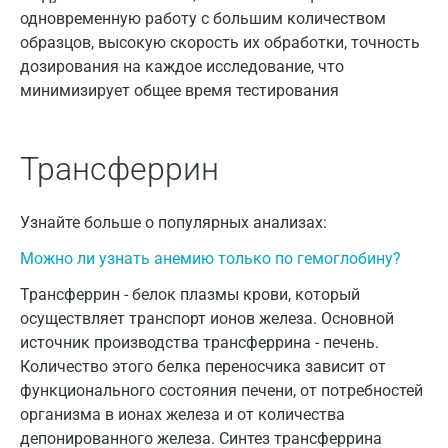
одновременную работу с большим количеством
Волжский
образцов, высокую скорость их обработки, точность
дозирования на каждое исследование, что
Вологда
минимизирует общее время тестирования
Воронеж
Всеволожск
Трансферрин
Гатчина
Узнайте больше о популярных анализах:
Геленджик
Можно ли узнать анемию только по гемоглобину?
Голубое
Трансферрин - белок плазмы крови, который
Дзержинск
осуществляет транспорт ионов железа. Основной
источник производства трансферрина - печень.
Дзержинский
Количество этого белка переносчика зависит от
Дмитров
функционального состояния печени, от потребностей
организма в ионах железа и от количества
Долгопрудный
депонированного железа. Синтез трансферрина