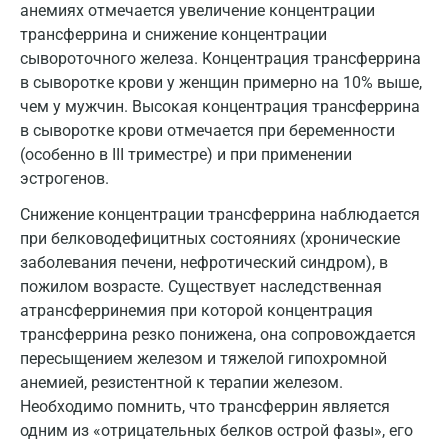
анемиях отмечается увеличение концентрации
трансферрина и снижение концентрации
Кемерово
сывороточного железа. Концентрация трансферрина
Ковров
в сыворотке крови у женщин примерно на 10% выше,
чем у мужчин. Высокая концентрация трансферрина
Коломна
в сыворотке крови отмечается при беременности
Королев
(особенно в III триместре) и при применении
эстрогенов.
Кострома
Снижение концентрации трансферрина наблюдается
Котельники
при белководефицитных состояниях (хронические
заболевания печени, нефротический синдром), в
Красногорск
пожилом возрасте. Существует наследственная
Краснодар
атрансферринемия при которой концентрация
трансферрина резко понижена, она сопровождается
Красноярск
пересыщением железом и тяжелой гипохромной
анемией, резистентной к терапии железом.
Курск
Необходимо помнить, что трансферрин является
Лабинск
одним из «отрицательных белков острой фазы», его