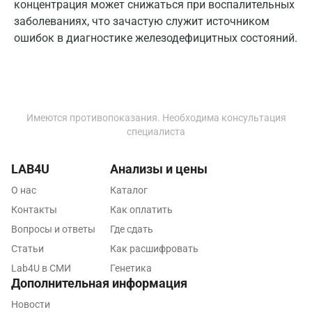
концентрация может снижаться при воспалительных
Липецк
заболеваниях, что зачастую служит источником
ошибок в диагностике железодефицитных состояний.
Лобня
Люберцы
Майкоп
Имеются противопоказания. Необходима консультация
Мурино
специалиста
Мурманск
LAB4U
Анализы и цены
Мытищи
О нас
Каталог
Набережные Челны
Контакты
Как оплатить
Наро-Фоминск
Вопросы и ответы
Где сдать
Статьи
Как расшифровать
Нижневартовск
Lab4U в СМИ
Генетика
Дополнительная информация
Нижнекамск
Новости
Новокузнецк