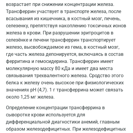
возрастает при снижении концентрации железа.
Домодедово
Трансферрин участвует в транспорте железа, после
Екатеринбург
всасывания из кишечника, в костный мозг, печень,
селезенку, препятствуя накоплению токсичных ионов
Жуковский
железа в крови. При разрушении эритроцитов в
Звенигород
селезёнке и печени трансферрин транспортирует
железо, высвобождаемое из гема, в костный мозг,
Зеленоград
где часть железа депонируется, включаясь в состав
ферритина и гемосидерина. Трансферрин имеет
Иваново
молекулярную массу 80 кДа и имеет два места
Ивантеевка
связывания трехвалентного железа. Сродство этого
белка к железу очень высокое при физиологических
Ижевск
значениях рН (4,7). 1 г трансферрина может связать
около 1,25 мг железа.
Истра
Определение концентрации трансферрина в
Йошкар-Ола
сыворотке крови используется для
Калининград
дифференциальной диагностики анемий, главным
образом железодефицитных. При железодефицитных
Калуга