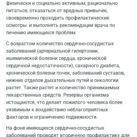
физически и социально активным, рационально
Долгопрудный
питаться, отказаться от вредных привычек,
Домодедово
своевременно проходить профилактические
осмотры и выполнять рекомендации врача по
Екатеринбург
лечению имеющихся проблем.
Жуковский
С возрастом количество сердечно-сосудистых
заболеваний (артериальной гипертонии,
Звенигород
ишемической болезни сердца, хронической
Зеленоград
сердечной недостаточности), сахарного диабета,
хронической болезни почек, заболеваний суставов,
Иваново
нижних отделов дыхательных путей и онкологии
растет. Также растет и количество принимаемых
Ивантеевка
лекарственных средств. Резервы организма
Ижевск
истощаются, что делает пожилого человека более
уязвимым к воздействию неблагоприятных
Истра
факторов и ограничению подвижности.
Йошкар-Ола
На фоне имеющихся сердечно-сосудистых
заболеваний проводят вторичную профилактику для
Калининград