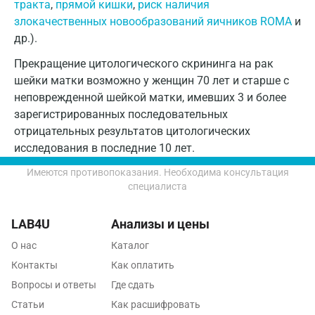
тракта
,
прямой кишки
,
риск наличия
Пенза
злокачественных новообразований яичников ROMA
и
др.).
Пермь
Прекращение цитологического скрининга на рак
Петрозаводск
шейки матки возможно у женщин 70 лет и старше с
Подольск
неповрежденной шейкой матки, имевших 3 и более
зарегистрированных последовательных
Псков
отрицательных результатов цитологических
исследования в последние 10 лет.
Пушкин
Имеются противопоказания. Необходима консультация
Пушкино
специалиста
Пятигорск
LAB4U
Анализы и цены
Раменское
О нас
Каталог
Реутов
Контакты
Как оплатить
Вопросы и ответы
Где сдать
Ростов-на-Дону
Статьи
Как расшифровать
Рыбинск