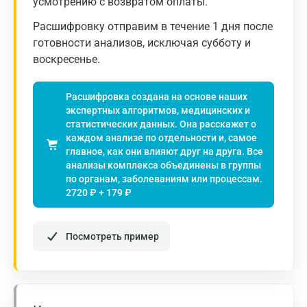
усмотрению с возвратом оплаты.
Нижний Новгород
Расшифровку отправим в течение 1 дня после
Казань
готовности анализов, исключая субботу и
воскресенье.
Альметьевск
Апрелевка
Расшифровка создана на основе наших
экспертных алгоритмов, медицинских и
Армавир
статистических данных. Она расскажет о
каждом анализе по отдельности и, самое
Астрахань
главное, как они влияют друг на друга. Все
анализы комплекса объединены в группы
Балашиха
по органам, заболеваниям или процессам.
2720 ₽ + 179 ₽
Барнаул
Брянск
Посмотреть пример
Великий Новгород
Видное
Владимир