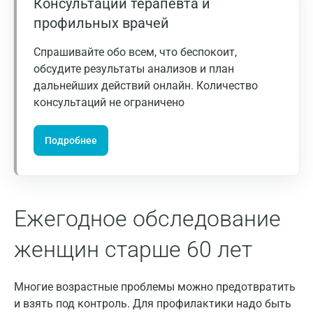
Консультации терапевта и
профильных врачей
Волгоград
Волжский
Спрашивайте обо всем, что беспокоит,
обсудите результаты анализов и план
Вологда
дальнейших действий онлайн. Количество
консультаций не ограничено
Воронеж
Всеволожск
Подробнее
Гатчина
Геленджик
Ежегодное обследование
Голубое
Дзержинск
женщин старше 60 лет
Дзержинский
Многие возрастные проблемы можно предотвратить
Дмитров
и взять под контроль. Для профилактики надо быть