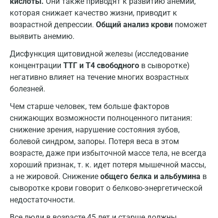
кислоты.
Они также приводят к развитию анемии,
Лабинск
которая снижает качество жизни, приводит к
возрастной депрессии.
Общий анализ крови
поможет
Липецк
выявить анемию.
Лобня
Дисфункция щитовидной железы (исследование
Люберцы
концентрации
ТТГ и Т4 свободного
в сыворотке)
негативно влияет на течение многих возрастных
Майкоп
болезней.
Мурино
Чем старше человек, тем больше факторов
снижающих возможности полноценного питания:
Мурманск
снижение зрения, нарушение состояния зубов,
Мытищи
болевой синдром, запоры. Потеря веса в этом
возрасте, даже при избыточной массе тела, не всегда
Набережные Челны
хороший признак, т. к. идет потеря мышечной массы,
а не жировой. Снижение
общего белка и альбумина
в
Наро-Фоминск
сыворотке крови говорит о белково-энергетической
Нижневартовск
недостаточности.
Нижнекамск
Все люди в возрасте 45 лет и старше должны