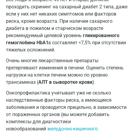
проходить скрининг на сахарный диабет 2 типа, даже
Новокузнецк
если у них нет никаких симптомов или факторов
риска, кроме возраста. При наличии сахарного
Новороссийск
диабета в пожилом и старческом возрасте
Новосибирск
рекомендуемый целевой уровень
гликированного
гемоглобина HbA1c
составляет <7,5% при отсутствии
Ногинск
тяжелых осложнений.
Обнинск
Очень многие лекарственные препараты
претерпевают изменения в печени. Оценить степень
Одинцово
нагрузки на клетки печени можно по уровню
Омск
трансаминаз (
АЛТ в сыворотке крови
).
Орел
Онкопрофилактика учитывает уже не сколько
наследственные факторы риска, а имеющиеся
Оренбург
заболевания и проводится прицельно, в зависимости
от пораженных органов (вы можете добавить
Орехово-Зуево
комплексы для диагностики
Павловский посад
новообразований
желудочно-кишечного