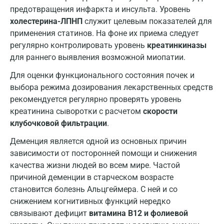
предотвращения инфаркта и инсульта. Уровень
Калуга
холестерина-ЛПНП
служит целевым показателей для
применения статинов. На фоне их приема следует
Кемерово
регулярно контролировать уровень
креатинкиназы
Ковров
для раннего выявления возможной миопатии.
Для оценки функционального состояния почек и
Коломна
выбора режима дозирования лекарственных средств
Королев
рекомендуется регулярно проверять уровень
креатинина сыворотки с расчетом
скорости
Кострома
клубочковой фильтрации
.
Котельники
Деменция является одной из основных причин
зависимости от посторонней помощи и снижения
Красногорск
качества жизни людей во всем мире. Частой
Краснодар
причиной деменции в старческом возрасте
становится болезнь Альцгеймера. С ней и со
Красноярск
снижением когнитивных функций нередко
Курск
связывают дефицит
витамина В12 и фолиевой