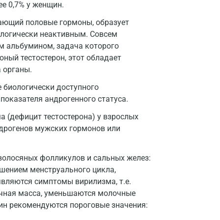
ее 0,7% у женщин.
Нижний Новгород
ающий половые гормоны, образует
Казань
иологически неактивным. Совсем
м альбумином, задача которого
Альметьевск
оный тестостерон, этот обладает
а органы.
Апрелевка
е биологически доступного
Армавир
 показателя андрогенного статуса.
Астрахань
а (дефицит тестостерона) у взрослых
ндрогенов мужских гормонов или
Балашиха
Барнаул
олосяных фолликулов и сальных желез:
Брянск
рушением менструального цикла,
вляются симптомы вирилизма, т.е.
Великий Новгород
ечная масса, уменьшаются молочные
щин рекомендуются пороговые значения:
Видное