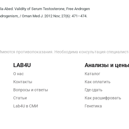
Владимир
Mula-Abed. Validity of Serum Testosterone, Free Androgen
Волгоград
ndrogenism, / Oman Med J. 2012 Nov; 27(6): 471–474.
Волжский
Вологда
Воронеж
Имеются противопоказания. Необходима консультация специалист
Всеволожск
LAB4U
Анализы и цен
Гатчина
О нас
Каталог
Геленджик
Контакты
Как оплатить
Вопросы и ответы
Где сдать
Голубое
Статьи
Как расшифровать
Дзержинск
Lab4U в СМИ
Генетика
Дзержинский
Дмитров