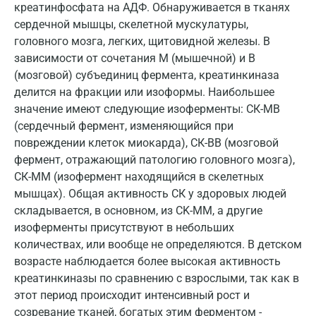
креатинфосфата на АДФ. Обнаруживается в тканях
сердечной мышцы, скелетной мускулатуры,
Владимир
головного мозга, легких, щитовидной железы. В
Волгоград
зависимости от сочетания М (мышечной) и В
(мозговой) субъединиц фермента, креатинкиназа
Волжский
делится на фракции или изоформы. Наибольшее
Вологда
значение имеют следующие изоферменты: СК-МВ
(сердечный фермент, изменяющийся при
Воронеж
повреждении клеток миокарда), СК-ВВ (мозговой
фермент, отражающий патологию головного мозга),
Всеволожск
СК-ММ (изофермент находящийся в скелетных
Гатчина
мышцах). Общая активность СК у здоровых людей
складывается, в основном, из CK-ММ, а другие
Геленджик
изоферменты присутствуют в небольших
количествах, или вообще не определяются. В детском
Голубое
возрасте наблюдается более высокая активность
Дзержинск
креатинкиназы по сравнению с взрослыми, так как в
этот период происходит интенсивный рост и
Дзержинский
созревание тканей, богатых этим ферментом -