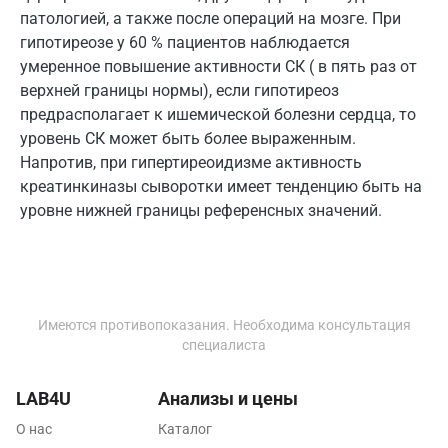
патологией, а также после операций на мозге. При
Нижнекамск
гипотиреозе у 60 % пациентов наблюдается
умеренное повышение активности СК ( в пять раз от
Новокузнецк
верхней границы нормы), если гипотиреоз
предрасполагает к ишемической болезни сердца, то
Новороссийск
уровень СК может быть более выраженным.
Новосибирск
Напротив, при гипертиреоидизме активность
креатинкиназы сыворотки имеет тенденцию быть на
Ногинск
уровне нижней границы референсных значений.
Обнинск
Одинцово
Омск
Имеются противопоказания. Необходима консультация
специалиста
Орел
Оренбург
LAB4U
Анализы и цены
Орехово-Зуево
О нас
Каталог