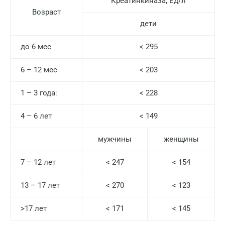
Креатинкиназа, Ед/л
Возраст
дети
до 6 мес
< 295
6 – 12 мес
< 203
1 – 3 года:
< 228
4 – 6 лет
< 149
мужчины
женщины
7 – 12 лет
< 247
< 154
13 – 17 лет
< 270
< 123
>17 лет
< 171
< 145