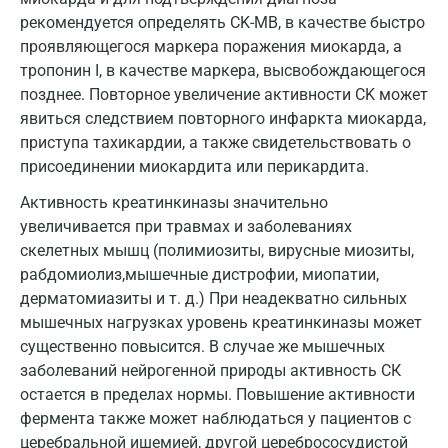
Курск
рекомендуется определять CK-МВ, в качестве быстро
проявляющегося маркера поражения миокарда, а
Лабинск
тропонин I, в качестве маркера, высвобождающегося
позднее. Повторное увеличение активности CK может
Липецк
явиться следствием повторного инфаркта миокарда,
Лобня
приступа тахикардии, а также свидетельствовать о
присоединении миокардита или перикардита.
Люберцы
Активность креатинкиназы значительно
Майкоп
увеличивается при травмах и заболеваниях
скелетных мышц (полимиозиты, вирусные миозиты,
Мурино
рабдомиолиз,мышечные дистрофии, миопатии,
Мурманск
дерматомиазиты и т. д.) При неадекватно сильных
мышечных нагрузках уровень креатинкиназы может
Мытищи
существенно повысится. В случае же мышечных
Набережные Челны
заболеваний нейрогенной природы активность СК
остается в пределах нормы. Повышение активности
Наро-Фоминск
фермента также может наблюдаться у пациентов с
церебральной ишемией, другой церебрососудистой
Нижневартовск