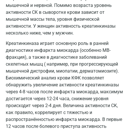
Дмитров
мышечной и нервной. Помимо возраста уровень
активности CK в сыворотке крови зависит от
Долгопрудный
мышечной массы тела, уровня физической
активности. У женщин активность креатинкиназы
Домодедово
несколько ниже, чем у мужчин.
Екатеринбург
Креатинкиназа играет основную роль в ранней
Жуковский
диагностике инфаркта миокарда (особенно МВ-
фракция), а также в диагностике заболеваний
Звенигород
скелетных мышц ( например, при прогрессирующей
мышечной дистрофии, миопатии, дерматомиозите).
Зеленоград
Биохимический анализ крови КФК позволяет
Иваново
обнаружить увеличение активности креатинкиназы
через 4-8 часов после инфаркта миокарда, максимум
Ивантеевка
достигается через 12-24 часа, снижение уровня
происходит через 2-4 дня. Величина активности CK,
Ижевск
как правило, коррелирует с тяжестью и
Истра
распространённостью инфаркта миокарда. В первые
12 часов после болевого приступа активность
Йошкар-Ола