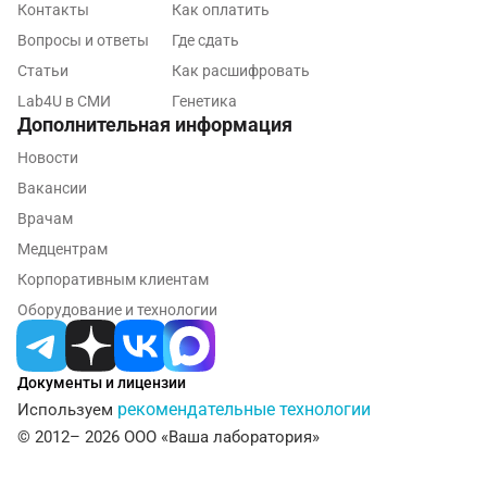
Контакты
Как оплатить
Павловский посад
Вопросы и ответы
Где сдать
Пенза
Статьи
Как расшифровать
Lab4U в СМИ
Генетика
Пермь
Дополнительная информация
Петрозаводск
Новости
Вакансии
Подольск
Врачам
Псков
Медцентрам
Пушкин
Корпоративным клиентам
Оборудование и технологии
Пушкино
Пятигорск
Документы и лицензии
Раменское
рекомендательные технологии
Используем
© 2012– 2026 ООО «Ваша лаборатория»
Реутов
Ростов-на-Дону