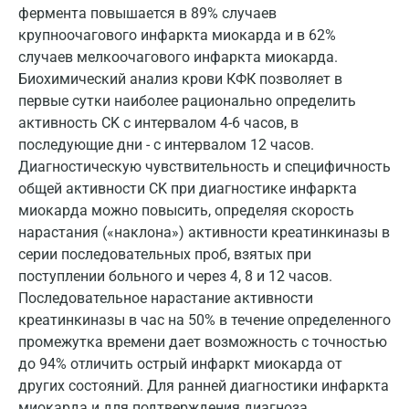
фермента повышается в 89% случаев
Калининград
крупноочагового инфаркта миокарда и в 62%
случаев мелкоочагового инфаркта миокарда.
Калуга
Биохимический анализ крови КФК позволяет в
первые сутки наиболее рационально определить
Кемерово
активность CK с интервалом 4-6 часов, в
Ковров
последующие дни - с интервалом 12 часов.
Диагностическую чувствительность и специфичность
Коломна
общей активности CK при диагностике инфаркта
миокарда можно повысить, определяя скорость
Королев
нарастания («наклона») активности креатинкиназы в
Кострома
серии последовательных проб, взятых при
поступлении больного и через 4, 8 и 12 часов.
Котельники
Последовательное нарастание активности
Красногорск
креатинкиназы в час на 50% в течение определенного
промежутка времени дает возможность с точностью
Краснодар
до 94% отличить острый инфаркт миокарда от
других состояний. Для ранней диагностики инфаркта
Красноярск
миокарда и для подтверждения диагноза