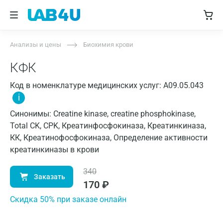
Анализы и цены
Биохимия крови
КФК
Код в номенклатуре медицинских услуг: A09.05.043
i
Синонимы: Creatine kinase, creatine phosphokinase,
Total CK, CPK, Креатинфосфокиназа, Креатинкиназа,
КК, Креатинофосфокиназа, Определение активности
креатинкиназы в крови
340
Заказать
170
₽
Cкидка 50% при заказе онлайн