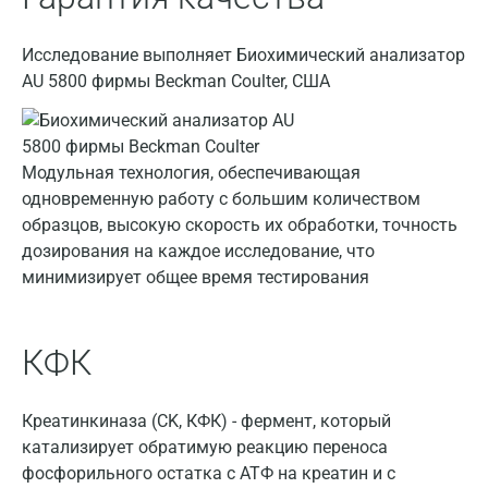
Санкт-Петербург
Исследование выполняет Биохимический анализатор
Нижний Новгород
AU 5800 фирмы Beckman Coulter, США
Казань
Альметьевск
Модульная технология, обеспечивающая
Апрелевка
одновременную работу с большим количеством
образцов, высокую скорость их обработки, точность
Армавир
дозирования на каждое исследование, что
Астрахань
минимизирует общее время тестирования
Балашиха
КФК
Барнаул
Брянск
Креатинкиназа (CK, КФК) - фермент, который
Великий Новгород
катализирует обратимую реакцию переноса
фосфорильного остатка с АТФ на креатин и с
Видное