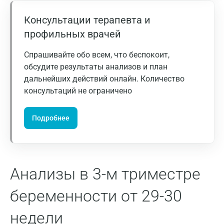
Волжский
Консультации терапевта и
Вологда
профильных врачей
Воронеж
Спрашивайте обо всем, что беспокоит,
Всеволожск
обсудите результаты анализов и план
дальнейших действий онлайн. Количество
Гатчина
консультаций не ограничено
Геленджик
Подробнее
Голубое
Дзержинск
Дзержинский
Анализы в 3-м триместре
Дмитров
беременности от 29-30
Долгопрудный
недели
Домодедово