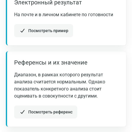
исследования, рекомендуется обратиться к
Электронный результат
врачу.
Альметьевск
На почте и в личном кабинете по готовности
Апрелевка
Посмотреть пример
Армавир
Астрахань
Балашиха
Референсы и их значение
Барнаул
Диапазон, в рамках которого результат
Брянск
анализа считается нормальным. Однако
показатель конкретного анализа стоит
Великий Новгород
оценивать в совокупности с другими.
Видное
Посмотреть референс
Владимир
Волгоград