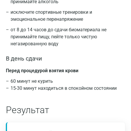
принимайте алкоголь
исключите спортивные тренировки и
эмоциональное перенапряжение
от 8 до 14 часов до сдачи биоматериала не
принимайте пищу, пейте только чистую
негазированную воду
В день сдачи
Перед процедурой взятия крови
60 минут не курить
15-30 минут находиться в спокойном состоянии
Москва
Санкт-Петербург
Результат
Нижний Новгород
При получении патологических результатов
Казань