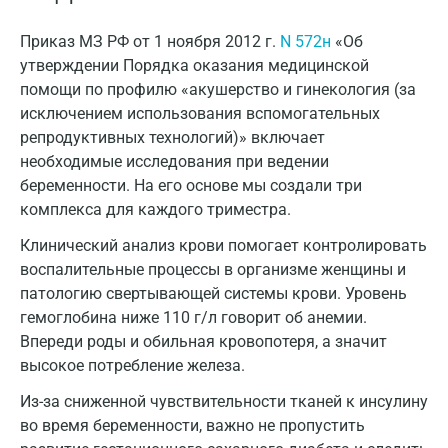
Екатеринбург
Приказ МЗ РФ от 1 ноября 2012 г.
N 572н
«Об
утверждении Порядка оказания медицинской
Жуковский
помощи по профилю «акушерство и гинекология (за
Звенигород
исключением использования вспомогательных
репродуктивных технологий)» включает
Зеленоград
необходимые исследования при ведении
беременности. На его основе мы создали три
Иваново
комплекса для каждого триместра.
Ивантеевка
Клинический анализ крови помогает контролировать
Ижевск
воспалительные процессы в организме женщины и
патологию свертывающей системы крови. Уровень
Истра
гемоглобина ниже 110 г/л говорит об анемии.
Впереди роды и обильная кровопотеря, а значит
Йошкар-Ола
высокое потребление железа.
Калининград
Из-за сниженной чувствительности тканей к инсулину
Калуга
во время беременности, важно не пропустить