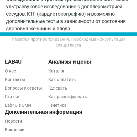
ультразвуковое исследование с допплерометрией
Лобня
сосудов, КТГ (кардиотокографию) и возможно
дополнительные тесты в зависимости от состояния
Люберцы
здоровья женщины и плода.
Майкоп
Имеются противопоказания. Необходима консультация
специалиста
Мурино
Мурманск
LAB4U
Анализы и цены
Мытищи
О нас
Каталог
Контакты
Как оплатить
Набережные Челны
Вопросы и ответы
Где сдать
Наро-Фоминск
Статьи
Как расшифровать
Lab4U в СМИ
Генетика
Нижневартовск
Дополнительная информация
Нижнекамск
Новости
Вакансии
Новокузнецк