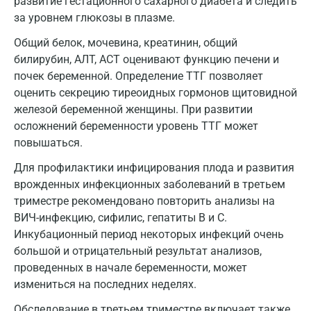
развитие гестационного сахарного диабета и следить
Кемерово
за уровнем глюкозы в плазме.
Ковров
Общий белок, мочевина, креатинин, общий
билирубин, АЛТ, АСТ оценивают функцию печени и
Коломна
почек беременной. Определение ТТГ позволяет
Королев
оценить секрецию тиреоидных гормонов щитовидной
железой беременной женщины. При развитии
Кострома
осложнений беременности уровень ТТГ может
повышаться.
Котельники
Для профилактики инфицирования плода и развития
Красногорск
врожденных инфекционных заболеваний в третьем
Краснодар
триместре рекомендовано повторить анализы на
ВИЧ-инфекцию, сифилис, гепатиты В и С.
Красноярск
Инкубационный период некоторых инфекций очень
большой и отрицательный результат анализов,
Курск
проведенных в начале беременности, может
Лабинск
измениться на последних неделях.
Липецк
Обследование в третьем триместре включает также