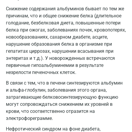
Нижний Новгород
Снижение содержания альбуминов бывает по тем же
причинам, что и общее снижение белка (длительное
Казань
голодание, безбелковая диета, повышенные потери
белка при ожогах, заболеваниях почек, кровопотерях,
Альметьевск
новообразованиях, сахарном диабете, асците,
Апрелевка
нарушение образования белка в организме при
гепатитах циррозах, нарушении всасывания при
Армавир
энтеритах и т.д.). У новорожденных встречаются
первичные гипоальбуминемии в результате
Астрахань
незрелости печеночных клеток.
Балашиха
В связи с тем, что в печени синтезируются альбумин
Барнаул
и альфа-глобулин, заболевания этого органа,
затрагивающие белковосинтезирующую функцию
Брянск
могут сопровождаться снижением их уровней в
крови, что соответственно отразится на
Великий Новгород
электрофореграмме.
Видное
Нефротический синдром на фоне диабета,