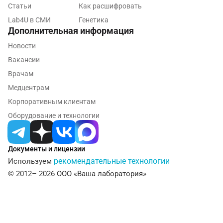
Статьи
Как расшифровать
Долгопрудный
Lab4U в СМИ
Генетика
Дополнительная информация
Домодедово
Новости
Екатеринбург
Вакансии
Жуковский
Врачам
Медцентрам
Звенигород
Корпоративным клиентам
Зеленоград
Оборудование и технологии
Иваново
Документы и лицензии
Ивантеевка
рекомендательные технологии
Используем
Ижевск
© 2012– 2026 ООО «Ваша лаборатория»
Истра
Йошкар-Ола