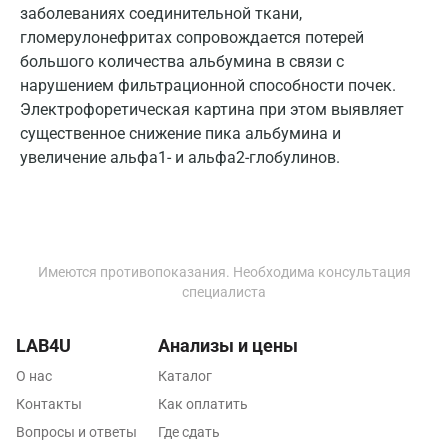
Владимир
заболеваниях соединительной ткани,
гломерулонефритах сопровождается потерей
Волгоград
большого количества альбумина в связи с
нарушением фильтрационной способности почек.
Волжский
Электрофоретическая картина при этом выявляет
Вологда
существенное снижение пика альбумина и
увеличение альфа1- и альфа2-глобулинов.
Воронеж
Всеволожск
Гатчина
Имеются противопоказания. Необходима консультация
Геленджик
специалиста
Голубое
LAB4U
Анализы и цены
Дзержинск
О нас
Каталог
Дзержинский
Контакты
Как оплатить
Вопросы и ответы
Где сдать
Дмитров