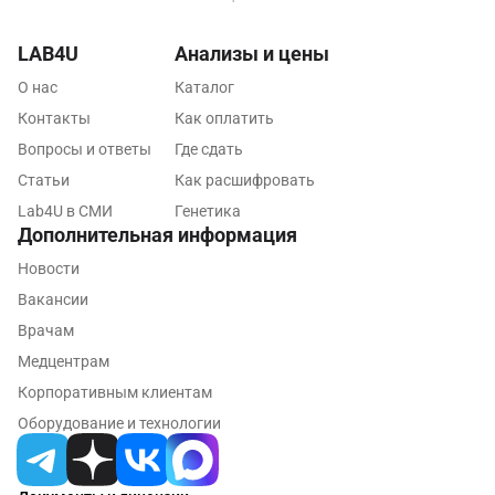
Ногинск
LAB4U
Анализы и цены
Обнинск
О нас
Каталог
Одинцово
Контакты
Как оплатить
Омск
Вопросы и ответы
Где сдать
Статьи
Как расшифровать
Орел
Lab4U в СМИ
Генетика
Дополнительная информация
Оренбург
Новости
Орехово-Зуево
Вакансии
Павловский посад
Врачам
Медцентрам
Пенза
Корпоративным клиентам
Пермь
Оборудование и технологии
Петрозаводск
Подольск