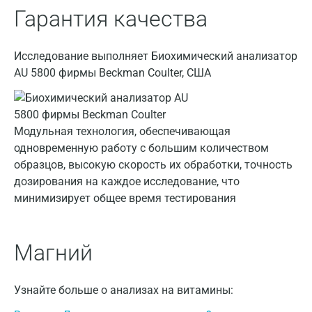
Воронеж
Гарантия качества
Всеволожск
Исследование выполняет Биохимический анализатор
Гатчина
AU 5800 фирмы Beckman Coulter, США
Геленджик
Голубое
Модульная технология, обеспечивающая
Дзержинск
одновременную работу с большим количеством
образцов, высокую скорость их обработки, точность
Дзержинский
дозирования на каждое исследование, что
минимизирует общее время тестирования
Дмитров
Долгопрудный
Магний
Домодедово
Екатеринбург
Узнайте больше о анализах на витамины:
Жуковский