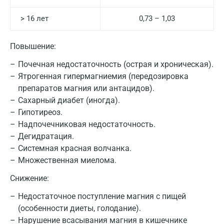
> 16 лет
0,73 – 1,03
Повышение:
Почечная недостаточность (острая и хроническая).
Ятрогенная гипермагниемия (передозировка
препаратов магния или антацидов).
Сахарный диабет (иногда).
Гипотиреоз.
Надпочечниковая недостаточность.
Москва
Дегидратация.
Санкт-Петербург
Системная красная волчанка.
Множественная миелома.
Нижний Новгород
Снижение:
Казань
Недостаточное поступление магния с пищей
Альметьевск
(особенности диеты, голодание).
Нарушение всасывания магния в кишечнике
Апрелевка