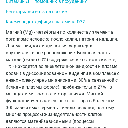
Витамин Д – помощник в похудении?
Звенигород
Вегетарианство: за и против
Зеленоград
К чему ведет дефицит витамина D3?
Магний (Mg) - четвёртый по количеству элемент в
Иваново
организме человека после калия, натрия и кальция.
Ивантеевка
Для магния, как и для калия характерно
внутриклеточное расположение. Большая часть
Ижевск
магния (около 60%) содержится в костном скелете,
Истра
1% - находится во внеклеточной жидкости и плазме
крови ( в диссоциированном виде или в комплексе с
Йошкар-Ола
низкомолекулярными анионами, 30% в связанной с
белками плазмы форме), приблизительно 27% - в
Калининград
мышцах и мягких тканях организма. Магний
Калуга
функционирует в качестве кофактора в более чем
300 известных ферментативных реакций, поэтому
Кемерово
многие процессы жизнедеятельности клеток
являются магнийзависимыми (процессы
Ковров