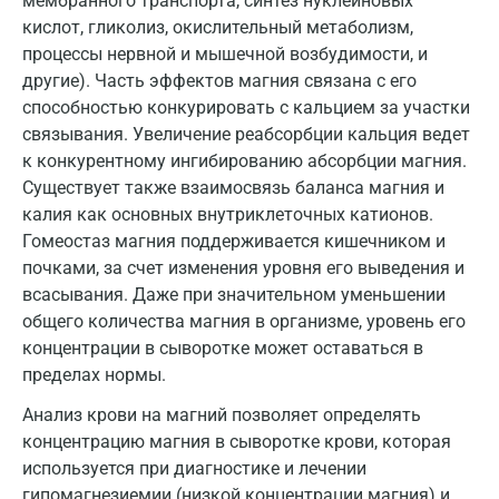
мембранного транспорта, синтез нуклеиновых
Коломна
кислот, гликолиз, окислительный метаболизм,
процессы нервной и мышечной возбудимости, и
Королев
другие). Часть эффектов магния связана с его
Кострома
способностью конкурировать с кальцием за участки
связывания. Увеличение реабсорбции кальция ведет
Котельники
к конкурентному ингибированию абсорбции магния.
Существует также взаимосвязь баланса магния и
Красногорск
калия как основных внутриклеточных катионов.
Краснодар
Гомеостаз магния поддерживается кишечником и
почками, за счет изменения уровня его выведения и
Красноярск
всасывания. Даже при значительном уменьшении
общего количества магния в организме, уровень его
Курск
концентрации в сыворотке может оставаться в
Лабинск
пределах нормы.
Липецк
Анализ крови на магний позволяет определять
концентрацию магния в сыворотке крови, которая
Лобня
используется при диагностике и лечении
гипомагнезиемии (низкой концентрации магния) и
Люберцы