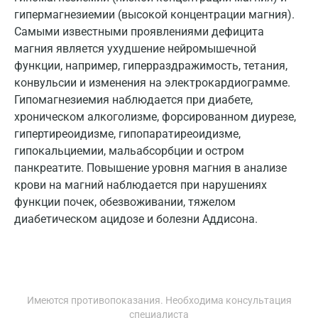
гипермагнезиемии (высокой концентрации магния).
Майкоп
Самыми известными проявлениями дефицита
магния является ухудшение нейромышечной
Мурино
функции, например, гиперраздражимость, тетания,
Мурманск
конвульсии и изменения на электрокардиограмме.
Гипомагнезиемия наблюдается при диабете,
Мытищи
хроническом алкоголизме, форсированном диурезе,
гипертиреоидизме, гипопаратиреоидизме,
Набережные Челны
гипокальциемии, мальабсорбции и остром
Наро-Фоминск
панкреатите. Повышение уровня магния в анализе
крови на магний наблюдается при нарушениях
Нижневартовск
функции почек, обезвоживании, тяжелом
диабетическом ацидозе и болезни Аддисона.
Нижнекамск
Новокузнецк
Новороссийск
Имеются противопоказания. Необходима консультация
Новосибирск
специалиста