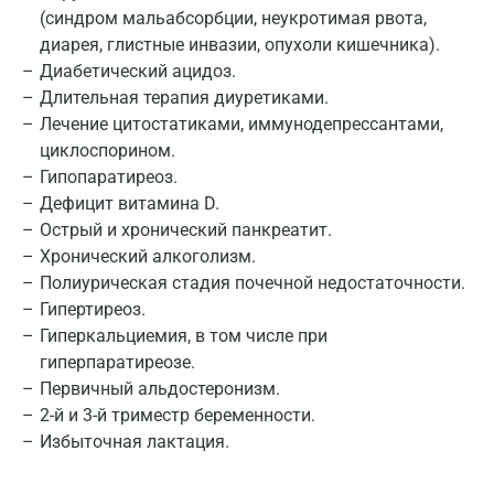
(синдром мальабсорбции, неукротимая рвота,
Армавир
диарея, глистные инвазии, опухоли кишечника).
Диабетический ацидоз.
Астрахань
Длительная терапия диуретиками.
Лечение цитостатиками, иммунодепрессантами,
Балашиха
циклоспорином.
Барнаул
Гипопаратиреоз.
Дефицит витамина D.
Брянск
Острый и хронический панкреатит.
Великий Новгород
Хронический алкоголизм.
Полиурическая стадия почечной недостаточности.
Видное
Гипертиреоз.
Гиперкальциемия, в том числе при
Владимир
гиперпаратиреозе.
Волгоград
Первичный альдостеронизм.
2-й и 3-й триместр беременности.
Волжский
Избыточная лактация.
Вологда