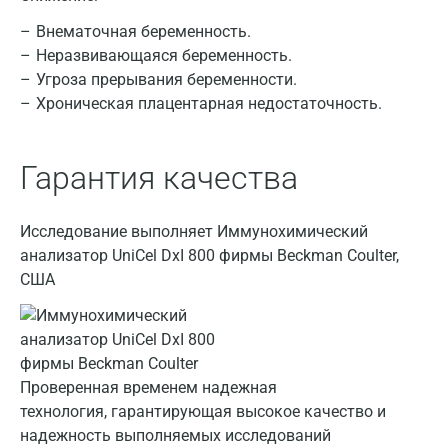
Нижний Новгород
Внематочная беременность.
Казань
Неразвивающаяся беременность.
Угроза прерывания беременности.
Альметьевск
Хроническая плацентарная недостаточность.
Апрелевка
Армавир
Гарантия качества
Астрахань
Исследование выполняет Иммунохимический
Балашиха
анализатор UniCel DxI 800 фирмы Beckman Coulter,
США
Барнаул
Брянск
Великий Новгород
Проверенная временем надежная
Видное
технология, гарантирующая высокое качество и
надежность выполняемых исследований
Владимир