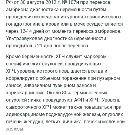
РФ от 30 августа 2012 г. № 107н при переносе
эмбриона диагностика беременности путем
Новокузнецк
проведения исследования уровня хорионического
Новороссийск
гонадотропина в крови или в моче осуществляется
через 12-14 дней от момента переноса эмбрионов.
Новосибирск
Ультразвуковая диагностика беременности
Ногинск
проводится с 21 дня после переноса.
Кроме беременности, ХГЧ служит маркером
Обнинск
специфических опухолей, продуцирующих
Одинцово
ХГЧ, уровень которого повышается всегда и
коррелирует с объемом поражения при пузырном
Омск
заносе, инвазивном пузырном заносе и
Орел
хориокарциноме. Около 80% герминогенных
опухолей яичка продуцируют АФП и ХГЧ. Уровень
Оренбург
сывороточного ХГЧ может также повышаться при
аденокарциноме поджелудочной железы, опухолях
Орехово-Зуево
печени, желудка, легких, яичника, почек и молочной
Павловский посад
железы.