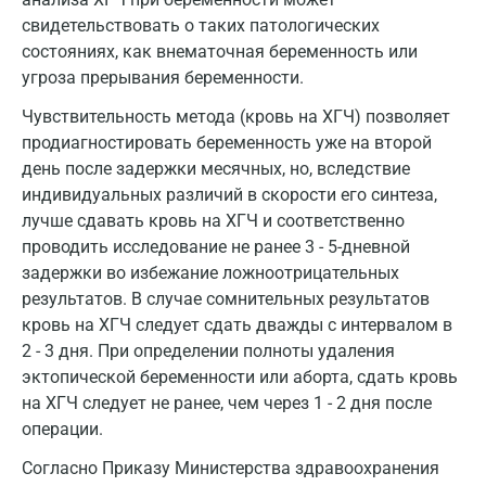
Лабинск
свидетельствовать о таких патологических
состояниях, как внематочная беременность или
Липецк
угроза прерывания беременности.
Лобня
Чувствительность метода (кровь на ХГЧ) позволяет
Люберцы
продиагностировать беременность уже на второй
день после задержки месячных, но, вследствие
Майкоп
индивидуальных различий в скорости его синтеза,
лучше сдавать кровь на ХГЧ и соответственно
Мурино
проводить исследование не ранее 3 - 5-дневной
Мурманск
задержки во избежание ложноотрицательных
результатов. В случае сомнительных результатов
Мытищи
кровь на ХГЧ следует сдать дважды с интервалом в
2 - 3 дня. При определении полноты удаления
Набережные Челны
эктопической беременности или аборта, сдать кровь
Наро-Фоминск
на ХГЧ следует не ранее, чем через 1 - 2 дня после
операции.
Нижневартовск
Согласно Приказу Министерства здравоохранения
Нижнекамск