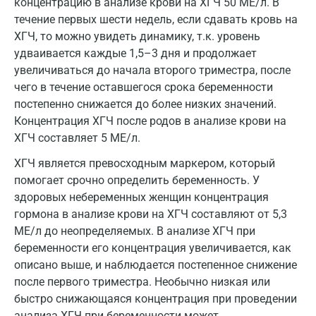
концентрацию в анализе крови на ХГЧ 50 МЕ/л. В
течение первых шести недель, если сдавать кровь на
Калуга
ХГЧ, то можно увидеть динамику, т.к. уровень
Кемерово
удваивается каждые 1,5–3 дня и продолжает
увеличиваться до начала второго триместра, после
Ковров
чего в течение оставшегося срока беременности
постепенно снижается до более низких значений.
Коломна
Концентрация ХГЧ после родов в анализе крови на
Королев
ХГЧ составляет 5 МЕ/л.
Кострома
ХГЧ является превосходным маркером, который
помогает срочно определить беременность. У
Котельники
здоровых небеременных женщин концентрация
гормона в анализе крови на ХГЧ составляют от 5,3
Красногорск
МЕ/л до неопределяемых. В анализе ХГЧ при
Краснодар
беременности его концентрация увеличивается, как
описано выше, и наблюдается постепенное снижение
Красноярск
после первого триместра. Необычно низкая или
Курск
быстро снижающаяся концентрация при проведении
анализа ХГЧ при беременности может