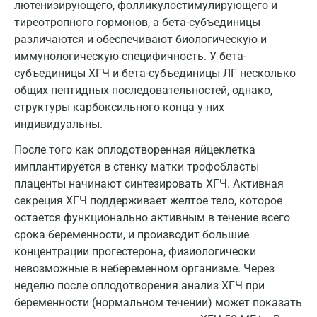
лютенизирующего, фолликулостимулирующего и
Долгопрудный
тиреотропного гормонов, а бета-субъединицы
Домодедово
различаются и обеспечивают биологическую и
иммунологическую специфичность. У бета-
Екатеринбург
субъединицы ХГЧ и бета-субъединицы ЛГ несколько
общих пептидных последовательностей, однако,
Жуковский
структуры карбоксильного конца у них
Звенигород
индивидуальны.
Зеленоград
После того как оплодотворенная яйцеклетка
имплантируется в стенку матки трофобласты
Иваново
плаценты начинают синтезировать ХГЧ. Активная
секреция ХГЧ поддерживает желтое тело, которое
Ивантеевка
остается функционально активным в течение всего
Ижевск
срока беременности, и производит большие
концентрации прогестерона, физиологически
Истра
невозможные в небеременном организме. Через
Йошкар-Ола
неделю после оплодотворения анализ ХГЧ при
беременности (нормальном течении) может показать
Калининград