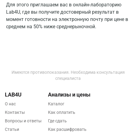
Пенза
Для этого приглашаем вас в онлайн-лабораторию
Lab4U, где вы получите достоверный результат в
Пермь
момент готовности на электронную почту при цене в
среднем на 50% ниже среднерыночной.
Петрозаводск
Подольск
Псков
Пушкин
Имеются противопоказания. Необходима консультация
Пушкино
специалиста
Пятигорск
LAB4U
Анализы и цены
Раменское
О нас
Каталог
Реутов
Контакты
Как оплатить
Вопросы и ответы
Где сдать
Ростов-на-Дону
Статьи
Как расшифровать
Рыбинск