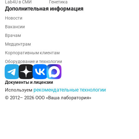
Lab4U в СМИ
Генетика
Дополнительная информация
Рязань
Новости
Самара
Вакансии
Саратов
Врачам
Медцентрам
Сергиев Посад
Корпоративным клиентам
Серпухов
Оборудование и технологии
Смоленск
Документы и лицензии
Сочи
рекомендательные технологии
Используем
Ставрополь
© 2012– 2026 ООО «Ваша лаборатория»
Сургут
Тамбов
Тверь