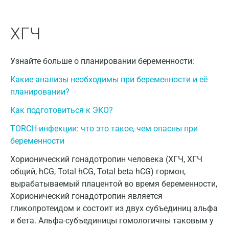
Волгоград
ХГЧ
Волжский
Вологда
Узнайте больше о планировании беременности:
Воронеж
Какие анализы необходимы при беременности и её
планировании?
Всеволожск
Как подготовиться к ЭКО?
Гатчина
TORCH-инфекции: что это такое, чем опасны при
Геленджик
беременности
Голубое
Хорионический гонадотропин человека (ХГЧ, ХГЧ
общий, hCG, Total hCG, Total beta hCG) гормон,
Дзержинск
вырабатываемый плацентой во время беременности,
Дзержинский
Хорионический гонадотропин является
гликопротеидом и состоит из двух субъединиц альфа
Дмитров
и бета. Альфа-субъединицы гомологичны таковым у