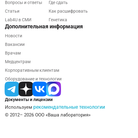
Курск
Вопросы и ответы
Где сдать
Статьи
Как расшифровать
Лабинск
Lab4U в СМИ
Генетика
Липецк
Дополнительная информация
Новости
Лобня
Вакансии
Люберцы
Врачам
Майкоп
Медцентрам
Корпоративным клиентам
Мурино
Оборудование и технологии
Мурманск
Мытищи
Документы и лицензии
рекомендательные технологии
Используем
Набережные Челны
© 2012– 2026 ООО «Ваша лаборатория»
Наро-Фоминск
Нижневартовск