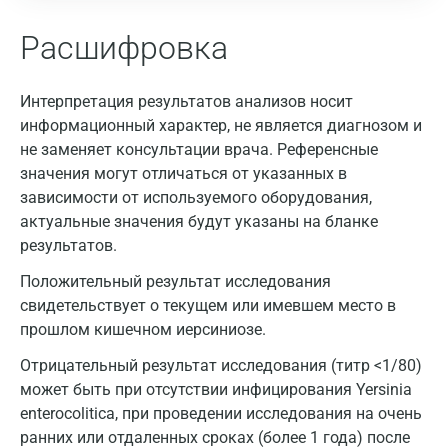
Санкт-Петербург
Расшифровка
Нижний Новгород
Казань
Интерпретация результатов анализов носит
Альметьевск
информационный характер, не является диагнозом и
не заменяет консультации врача. Референсные
Апрелевка
значения могут отличаться от указанных в
Армавир
зависимости от используемого оборудования,
актуальные значения будут указаны на бланке
Астрахань
результатов.
Балашиха
Положительный результат исследования
свидетельствует о текущем или имевшем место в
Барнаул
прошлом кишечном иерсиниозе.
Брянск
Отрицательный результат исследования (титр <1/80)
может быть при отсутствии инфицирования Yersinia
Великий Новгород
enterocolitica, при проведении исследования на очень
Видное
ранних или отдаленных сроках (более 1 года) после