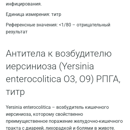
инфицирования.
Владимир
Единица измерения:
титр
Волгоград
Референсные значения:
<1/80 – отрицательный
Волжский
результат
Вологда
Антитела к возбудителю
Воронеж
Всеволожск
иерсиниоза (Yersinia
Гатчина
enterocolitica O3, O9) РПГА,
Геленджик
титр
Голубое
Yersinia enterocolitica – возбудитель кишечного
Дзержинск
иерсиниоза, которому свойственно
Дзержинский
преимущественное поражение желудочно-кишечного
тракта с диареей, лихорадкой и болями в животе.