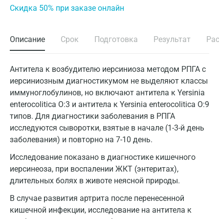
Cкидка 50% при заказе онлайн
Описание
Срок
Подготовка
Результат
Ра
Антитела к возбудителю иерсиниоза методом РПГА с
иерсиниозным диагностикумом не выделяют классы
иммуноглобулинов, но включают антитела к Yersinia
enterocolitica О:3 и антитела к Yersinia enterocolitica О:9
типов. Для диагностики заболевания в РПГА
исследуются сыворотки, взятые в начале (1-3-й день
заболевания) и повторно на 7-10 день.
Исследование показано в диагностике кишечного
иерсинеоза, при воспалении ЖКТ (энтеритах),
длительных болях в животе неясной природы.
В случае развития артрита после перенесенной
кишечной инфекции, исследование на антитела к