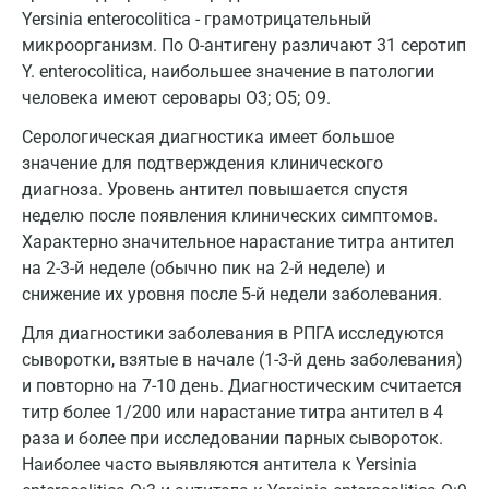
Дмитров
Yersinia enterocolitica - грамотрицательный
Долгопрудный
микроорганизм. По О-антигену различают 31 серотип
Y. enterocolitica, наибольшее значение в патологии
Домодедово
человека имеют серовары О3; О5; О9.
Екатеринбург
Серологическая диагностика имеет большое
значение для подтверждения клинического
Жуковский
диагноза. Уровень антител повышается спустя
Звенигород
неделю после появления клинических симптомов.
Характерно значительное нарастание титра антител
Зеленоград
на 2-3-й неделе (обычно пик на 2-й неделе) и
снижение их уровня после 5-й недели заболевания.
Иваново
Для диагностики заболевания в РПГА исследуются
Ивантеевка
сыворотки, взятые в начале (1-3-й день заболевания)
Ижевск
и повторно на 7-10 день. Диагностическим считается
титр более 1/200 или нарастание титра антител в 4
Истра
раза и более при исследовании парных сывороток.
Наиболее часто выявляются антитела к Yersinia
Йошкар-Ола