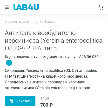
Анализы и цены
Инфекции
Антитела к возбудителю
иерсиниоза (Yersinia enterocolitica
O3, O9) РПГА, титр
Код в номенклатуре медицинских услуг: A26.06.086
i
Синонимы: Yersinia enterocolitica (O3, O9) antibodies
PHA test, Диагностика кишечного иерсинеоза,
Определение антител к сероварам иерсинии
энтероколитика (Yersinia enterocolitica) в крови
1400
Заказать
700
₽