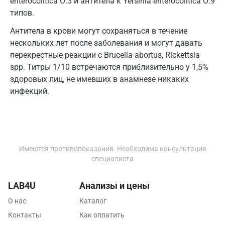
enterocolitica О:3 и антитела к Yersinia enterocolitica О:9
Калининград
типов.
Калуга
Антитела в крови могут сохраняться в течение
нескольких лет после заболевания и могут давать
Кемерово
перекрестные реакции с Brucella abortus, Rickettsia
spp. Титры 1/10 встречаются приблизительно у 1,5%
Ковров
здоровых лиц, не имевших в анамнезе никаких
Коломна
инфекций.
Королев
Кострома
Котельники
Имеются противопоказания. Необходима консультация
специалиста
Красногорск
LAB4U
Анализы и цены
Краснодар
О нас
Каталог
Красноярск
Контакты
Как оплатить