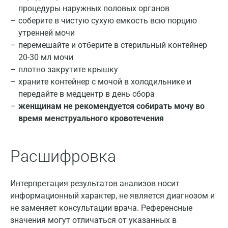
процедуры наружных половых органов
соберите в чистую сухую емкость всю порцию
утренней мочи
перемешайте и отберите в стерильный контейнер
20-30 мл мочи
плотно закрутите крышку
Москва
храните контейнер с мочой в холодильнике и
передайте в медцентр в день сбора
Санкт-Петербург
женщинам не рекомендуется собирать мочу во
время менструального кровотечения
Нижний Новгород
Казань
Расшифровка
Альметьевск
Апрелевка
Интерпретация результатов анализов носит
информационный характер, не является диагнозом и
Армавир
не заменяет консультации врача. Референсные
значения могут отличаться от указанных в
Астрахань