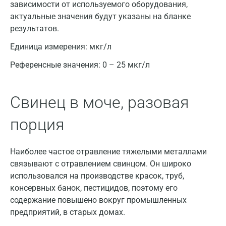
зависимости от используемого оборудования,
Балашиха
актуальные значения будут указаны на бланке
результатов.
Барнаул
Единица измерения:
мкг/л
Брянск
Референсные значения:
0 – 25 мкг/л
Великий Новгород
Видное
Свинец в моче, разовая
Владимир
порция
Волгоград
Волжский
Наиболее частое отравление тяжелыми металлами
связывают с отравлением свинцом. Он широко
Вологда
использовался на производстве красок, труб,
консервных банок, пестицидов, поэтому его
Воронеж
содержание повышено вокруг промышленных
Всеволожск
предприятий, в старых домах.