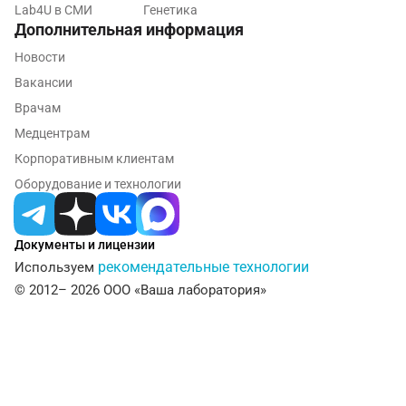
Lab4U в СМИ
Генетика
Иваново
Дополнительная информация
Ивантеевка
Новости
Вакансии
Ижевск
Врачам
Истра
Медцентрам
Корпоративным клиентам
Йошкар-Ола
Оборудование и технологии
Калининград
Калуга
Документы и лицензии
рекомендательные технологии
Используем
Кемерово
© 2012– 2026 ООО «Ваша лаборатория»
Ковров
Коломна
Королев