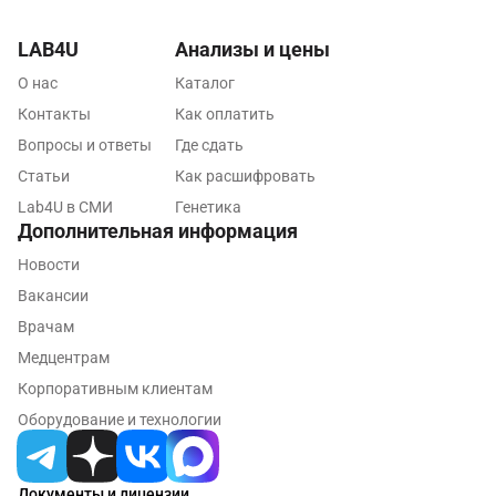
Санкт-Петербург
LAB4U
Анализы и цены
Нижний Новгород
О нас
Каталог
Казань
Контакты
Как оплатить
Вопросы и ответы
Где сдать
Альметьевск
Статьи
Как расшифровать
Апрелевка
Lab4U в СМИ
Генетика
Дополнительная информация
Армавир
Новости
Астрахань
Вакансии
Балашиха
Врачам
Медцентрам
Барнаул
Корпоративным клиентам
Брянск
Оборудование и технологии
Великий Новгород
Документы и лицензии