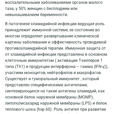
Зеленоград
воспалительными заболеваниями органов малого
таза, у 50% женщин с бесплодием или
Иваново
невынашиванием беременности.
Ивантеевка
В патогенезе хламидийной инфекции ведущая роль
принадлежит иммунной системе, ее состояние во
Ижевск
многом определяет развертывание клинической
Истра
картины заболевания и эффективность проводимой
противохламидийной терапии. Иммунная защита от
Йошкар-Ола
от хламидийной инфекции представлена в основном
клеточным иммунитетом ( активации Т-хелперов 1
Калининград
типа (Th1) и продукции интерферона – гамма (IFN-γ)),
Калуга
участием моноцитов, нейтрофилов и макрофагов.
Существует и гуморальный иммунитет , который
Кемерово
представлен специфическими антителами,
Ковров
синтезирующихся на такие антигены хламидий, как
основной белок наружной мембраны (MOMP),
Коломна
липополисахарид наружной мембраны (LPS) и белок
теплового шока (hsp 60). Роль антител при развитии
Королев