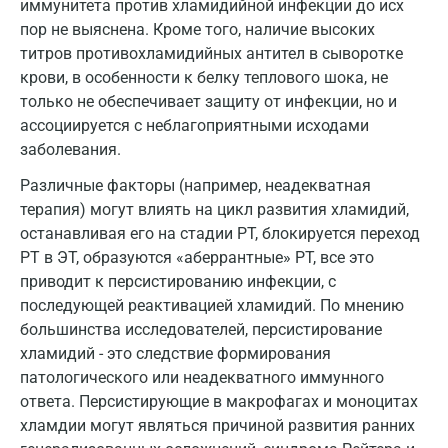
иммунитета против хламидийной инфекции до исх
Кострома
пор не выяснена. Кроме того, наличие высоких
титров противохламидийных антител в сыворотке
Котельники
крови, в особенности к белку теплового шока, не
только не обеспечивает защиту от инфекции, но и
Красногорск
ассоциируется с неблагоприятными исходами
Краснодар
заболевания.
Красноярск
Различные факторы (например, неадекватная
терапия) могут влиять на цикл развития хламидий,
Курск
останавливая его на стадии РТ, блокируется переход
РТ в ЭТ, образуются «аберрантные» РТ, все это
Лабинск
приводит к персистированию инфекции, с
Липецк
последующей реактивацией хламидий. По мнению
большинства исследователей, персистирование
Лобня
хламидий - это следствие формирования
Люберцы
патологического или неадекватного иммунного
ответа. Персистирующие в макрофагах и моноцитах
Майкоп
хламдии могут являться причиной развития ранних