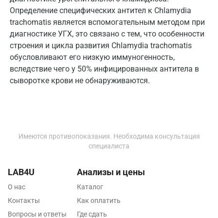
Определение специфических антител к Chlamydia
Одинцово
trachomatis является вспомогательным методом при
Омск
диагностике УГХ, это связано с тем, что особенности
строения и цикла развития Chlamydia trachomatis
Орел
обусловливают его низкую иммуногенность,
вследствие чего у 50% инфицированных антитела в
Оренбург
сыворотке крови не обнаруживаются.
Орехово-Зуево
Павловский посад
Пенза
Имеются противопоказания. Необходима консультация
Пермь
специалиста
Петрозаводск
LAB4U
Анализы и цены
Подольск
О нас
Каталог
Контакты
Как оплатить
Псков
Вопросы и ответы
Где сдать