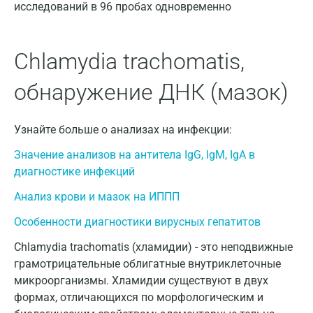
Астрахань
исследований в 96 пробах одновременно
Балашиха
Chlamydia trachomatis,
Барнаул
Брянск
обнаружение ДНК (мазок)
Великий Новгород
Узнайте больше о анализах на инфекции:
Видное
Значение анализов на антитела IgG, IgM, IgA в
Владимир
диагностике инфекций
Волгоград
Анализ крови и мазок на ИППП
Волжский
Особенности диагностики вирусных гепатитов
Chlamydia trachomatis (хламидии) - это неподвижные
Вологда
грамотрицательные облигатные внутриклеточные
Воронеж
микроорганизмы. Хламидии существуют в двух
формах, отличающихся по морфологическим и
Всеволожск