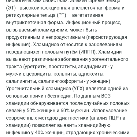
биологическим свойствам: элементарные тельца
Гатчина
(ЭТ) - высокоинфекционная внеклеточная форма и
ретикулярные тельца (РТ) – вегетативная
Геленджик
внутриклеточная форма. Инфекционный процесс,
вызываемый хламидиями, может быть
Голубое
продуктивным и непродуктивным (персистирующая
Дзержинск
инфекция). Хламидиоз относится к заболеваниям
передающихся половым путём (ИППП). Хламидии
Дзержинский
вызывают различные заболевания урогенитального
тракта (уретриты, простатиты, эпидидимит - у
Дмитров
мужчин; цервициты, кольпиты, аднекситы,
Долгопрудный
сальпингиты, сальпингоофориты - у женщин).
Урогенитальный хламидиоз (УГХ) является одной из
Домодедово
основных причин бесплодия. По данным ВОЗ
Екатеринбург
хламидии обнаруживается после случайных половых
связей у 50% женщин и 60% мужчин. Использование
Жуковский
современных методов диагностики (анализ ПЦР на
хламидии) позволяет выявить хламидийную
Звенигород
инфекцию у 40% женщин, страдающих хроническими