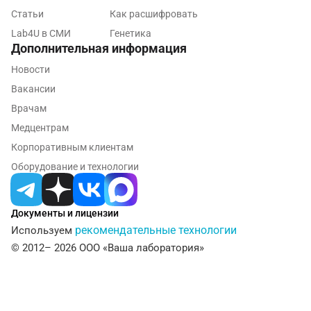
Пушкин
Статьи
Как расшифровать
Пушкино
Lab4U в СМИ
Генетика
Дополнительная информация
Пятигорск
Новости
Раменское
Вакансии
Врачам
Реутов
Медцентрам
Ростов-на-Дону
Корпоративным клиентам
Рыбинск
Оборудование и технологии
Рязань
Документы и лицензии
Самара
рекомендательные технологии
Используем
Саратов
© 2012– 2026 ООО «Ваша лаборатория»
Сергиев Посад
Серпухов