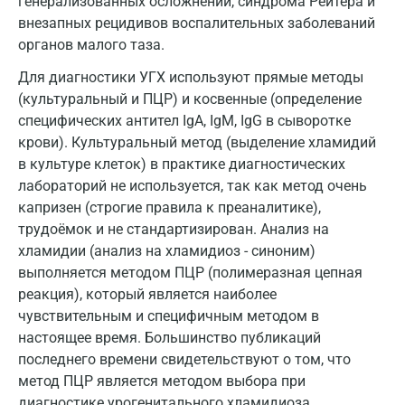
генерализованных осложнений, синдрома Рейтера и
Мурино
внезапных рецидивов воспалительных заболеваний
Мурманск
органов малого таза.
Мытищи
Для диагностики УГХ используют прямые методы
(культуральный и ПЦР) и косвенные (определение
Набережные Челны
специфических антител IgA, IgM, IgG в сыворотке
крови). Культуральный метод (выделение хламидий
Наро-Фоминск
в культуре клеток) в практике диагностических
Нижневартовск
лабораторий не используется, так как метод очень
капризен (строгие правила к преаналитике),
Нижнекамск
трудоёмок и не стандартизирован. Анализ на
хламидии (анализ на хламидиоз - синоним)
Новокузнецк
выполняется методом ПЦР (полимеразная цепная
Новороссийск
реакция), который является наиболее
чувствительным и специфичным методом в
Новосибирск
настоящее время. Большинство публикаций
Ногинск
последнего времени свидетельствуют о том, что
метод ПЦР является методом выбора при
Обнинск
диагностике урогенитального хламидиоза.