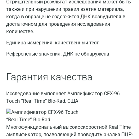
Отрицательный результат исследования может быть
также и при нарушении правил взятия материала,
когда в образце не содержится ДНК возбудителя в
достаточном для проведения исследования
количестве.
Единица измерения:
качественный тест
Референсные значения:
ДНК не обнаружена
Москва
Санкт-Петербург
Гарантия качества
Нижний Новгород
Казань
Исследование выполняет Амплификатор CFX-96
Touch “Real Time” Bio-Rad, США
Альметьевск
Апрелевка
Многофункциональный высокоскоростной Real Time
Армавир
амплификатор, позволяющий проводить анализ ПЦР-