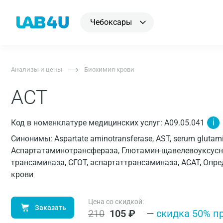
Чебоксары
Анализы и цены
Биохимия крови
АСТ
i
Код в номенклатуре медицинских услуг: A09.05.041
Синонимы: Aspartate aminotransferase, AST, serum glutami
Аспартатаминотрансфераза, Глютамин-щавелевоуксусна
трансаминаза, СГОТ, аспартаттрансаминаза, АСАТ, Опр
крови
Цена со скидкой:
Заказать
210
105
₽
—
cкидка 50% п