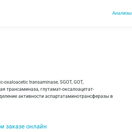
Анализы
c-oxaloacetic transaminase, SGOT, GOT,
я трансаминаза, глутамат-оксалоацетат-
еделение активности аспартатаминотрансферазы в
ри заказе онлайн