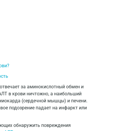
Долгопрудный
Домодедово
Екатеринбург
Жуковский
Звенигород
Зеленоград
ови?
Иваново
ость
Ивантеевка
 отвечает за аминокислотный обмен и
АЛТ в крови ничтожно, а наибольший
Ижевск
миокарда (сердечной мышцы) и печени.
Истра
вое подозрение падает на инфаркт или
Йошкар-Ола
гающих обнаружить повреждения
Калининград