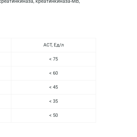
креатинкиназа, креатинкиназа-MB,
Нижний Новгород
Казань
Альметьевск
Апрелевка
АСТ, Ед/л
Армавир
< 75
Астрахань
< 60
Балашиха
Барнаул
< 45
Брянск
< 35
Великий Новгород
< 50
Видное
Владимир