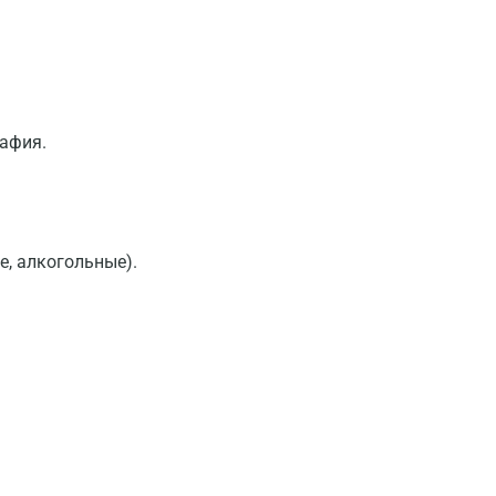
Волгоград
Волжский
Вологда
афия.
Воронеж
Всеволожск
Гатчина
е, алкогольные).
Геленджик
Голубое
Дзержинск
Дзержинский
Дмитров