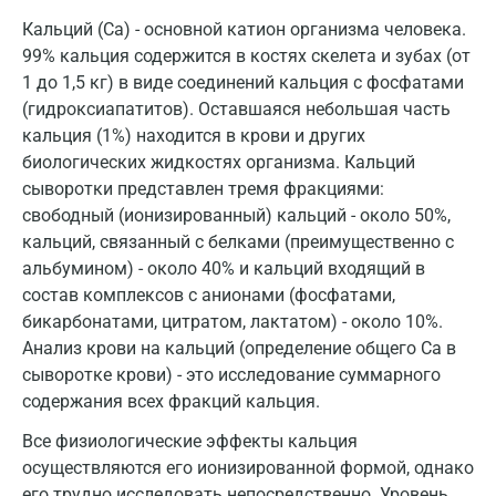
Истра
Кальций (Ca) - основной катион организма человека.
Йошкар-Ола
99% кальция содержится в костях скелета и зубах (от
1 до 1,5 кг) в виде соединений кальция с фосфатами
Калининград
(гидроксиапатитов). Оставшаяся небольшая часть
кальция (1%) находится в крови и других
Калуга
биологических жидкостях организма. Кальций
Кемерово
сыворотки представлен тремя фракциями:
свободный (ионизированный) кальций - около 50%,
Ковров
кальций, связанный с белками (преимущественно с
Коломна
альбумином) - около 40% и кальций входящий в
состав комплексов с анионами (фосфатами,
Королев
бикарбонатами, цитратом, лактатом) - около 10%.
Анализ крови на кальций (определение общего Ca в
Кострома
сыворотке крови) - это исследование суммарного
Котельники
содержания всех фракций кальция.
Красногорск
Все физиологические эффекты кальция
осуществляются его ионизированной формой, однако
Краснодар
его трудно исследовать непосредственно. Уровень