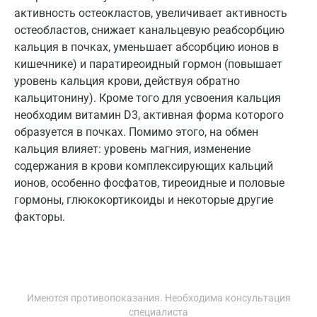
Наро-Фоминск
активность остеокластов, увеличивает активность
остеобластов, снижает канальцевую реабсорбцию
Нижневартовск
кальция в почках, уменьшает абсорбцию ионов в
Нижнекамск
кишечнике) и паратиреоидный гормон (повышает
уровень кальция крови, действуя обратно
Новокузнецк
кальцитонину). Кроме того для усвоения кальция
необходим витамин D3, активная форма которого
Новороссийск
образуется в почках. Помимо этого, на обмен
Новосибирск
кальция влияет: уровень магния, изменение
содержания в крови комплексирующих кальций
Ногинск
ионов, особенно фосфатов, тиреоидные и половые
Обнинск
гормоны, глюкокортикоиды и некоторые другие
факторы.
Одинцово
Омск
Орел
Имеются противопоказания. Необходима консультация
Оренбург
специалиста