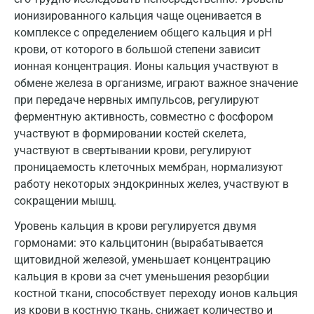
ионизированного кальция чаще оценивается в
Красноярск
комплексе с определением общего кальция и pH
Курск
крови, от которого в большой степени зависит
ионная концентрация. Ионы кальция участвуют в
Лабинск
обмене железа в организме, играют важное значение
при передаче нервных импульсов, регулируют
Липецк
ферментную активность, совместно с фосфором
Лобня
участвуют в формировании костей скелета,
участвуют в свертывании крови, регулируют
Люберцы
проницаемость клеточных мембран, нормализуют
Майкоп
работу некоторых эндокринных желез, участвуют в
сокращении мышц.
Мурино
Уровень кальция в крови регулируется двумя
Мурманск
гормонами: это кальцитонин (вырабатывается
щитовидной железой, уменьшает концентрацию
Мытищи
кальция в крови за счет уменьшения резорбции
Набережные Челны
костной ткани, способствует переходу ионов кальция
из крови в костную ткань, снижает количество и