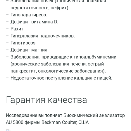
Заболевания почек (хроническая почечная
Великий Новгород
недостаточность, нефрит).
Видное
Гипопаратиреоз.
Дефицит витамина D.
Владимир
Рахит.
Гиперплазия надпочечников.
Волгоград
Гипотиреоз.
Волжский
Дефицит магния.
Заболевания, приводящие к гипоальбуминемии
Вологда
(хронические заболевания печени, острый
Воронеж
панкреатит, онкологические заболевания).
Недостаточное поступление кальция с пищей.
Всеволожск
Гатчина
Гарантия качества
Геленджик
Исследование выполняет Биохимический анализатор
Голубое
AU 5800 фирмы Beckman Coulter, США
Дзержинск