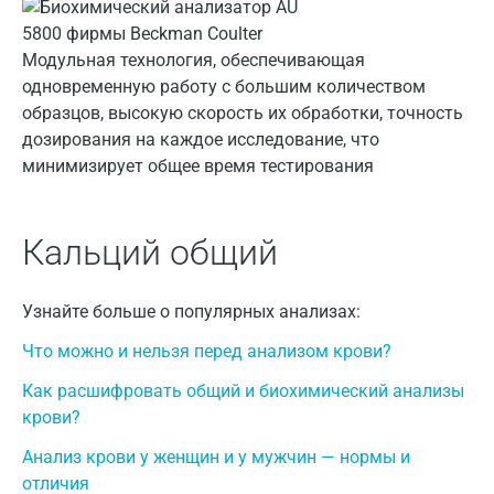
Дзержинский
Модульная технология, обеспечивающая
Дмитров
одновременную работу с большим количеством
образцов, высокую скорость их обработки, точность
Долгопрудный
дозирования на каждое исследование, что
Домодедово
минимизирует общее время тестирования
Екатеринбург
Кальций общий
Жуковский
Звенигород
Узнайте больше о популярных анализах:
Зеленоград
Что можно и нельзя перед анализом крови?
Иваново
Как расшифровать общий и биохимический анализы
Ивантеевка
крови?
Анализ крови у женщин и у мужчин — нормы и
Ижевск
отличия