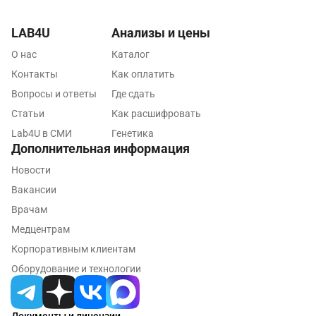
Орехово-Зуево
LAB4U
Анализы и цены
Павловский посад
О нас
Каталог
Пенза
Контакты
Как оплатить
Вопросы и ответы
Где сдать
Пермь
Статьи
Как расшифровать
Петрозаводск
Lab4U в СМИ
Генетика
Дополнительная информация
Подольск
Новости
Псков
Вакансии
Врачам
Пушкин
Медцентрам
Пушкино
Корпоративным клиентам
Пятигорск
Оборудование и технологии
Раменское