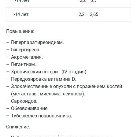
1-14 лет
2,2 – 2,7
Москва
>14 лет
2,2 – 2,65
Санкт-Петербург
Повышение:
Нижний Новгород
Гиперпаратиреоидизм.
Казань
Гипертиреоз.
Альметьевск
Акромегалия.
Гигантизм.
Апрелевка
Хронический энтерит (IV стадия).
Передозировка витамина D.
Армавир
Злокачественные опухоли с поражением костей
Астрахань
(метастазы, миелома, лейкозы).
Саркоидоз.
Балашиха
Обезвоживание.
Барнаул
Туберкулез позвоночника.
Снижение:
Брянск