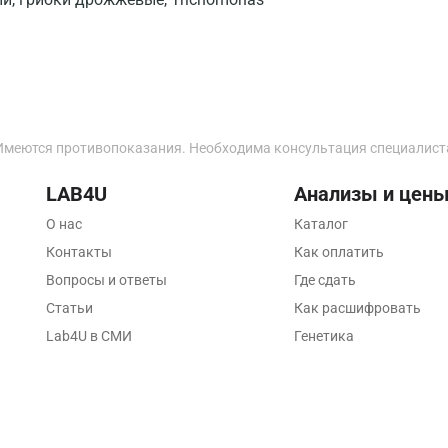
Калуга
Кемерово
Ковров
Имеются противопоказания. Необходима консультация специалист
Коломна
Королев
LAB4U
Анализы и цен
О нас
Каталог
Кострома
Контакты
Как оплатить
Котельники
Вопросы и ответы
Где сдать
Красногорск
Статьи
Как расшифровать
Lab4U в СМИ
Генетика
Краснодар
Красноярск
Курск