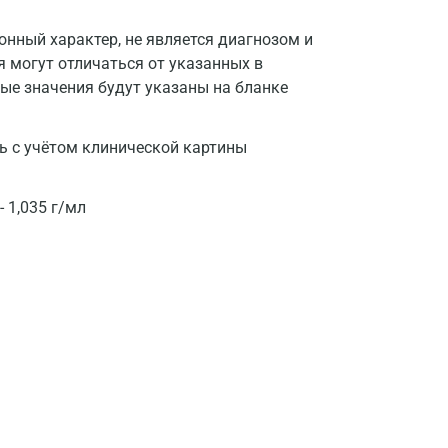
Волгоград
нный характер, не является диагнозом и
я могут отличаться от указанных в
Волжский
ые значения будут указаны на бланке
Вологда
ь с учётом клинической картины
Воронеж
Всеволожск
 1,035 г/мл
Гатчина
Геленджик
Голубое
Дзержинск
Дзержинский
Дмитров