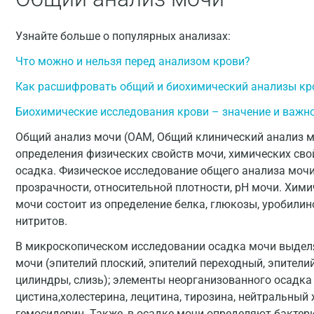
Узнайте больше о популярных анализах:
Что можно и нельзя перед анализом крови?
Как расшифровать общий и биохимический анализы кр
Биохимические исследования крови – значение и важн
Общий анализ мочи (ОАМ, Общий клинический анализ мочи,
определения физических свойств мочи, химических св
осадка. Физическое исследование общего анализа мочи
прозрачности, относительной плотности, рН мочи. Хим
мочи состоит из определение белка, глюкозы, уробилино
нитритов.
В микроскопическом исследовании осадка мочи выдел
мочи (эпителий плоский, эпителий переходный, эпители
цилиндры, слизь); элементы неорганизованного осадка 
цистина,холестерина, лецитина, тирозина, нейтральный
гемосидерин. Также, в осадке мочи определяют бактер