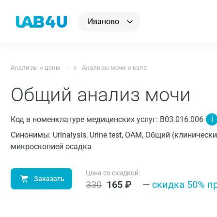
Иваново
Анализы и цены
Анализы мочи и кала
Общий анализ мочи
i
Код в номенклатуре медицинских услуг: B03.016.006
Синонимы: Urinalysis, Urine test, ОАМ, Общий (клиничес
микроскопией осадка
Цена со скидкой:
Заказать
330
165
₽
—
cкидка 50% п