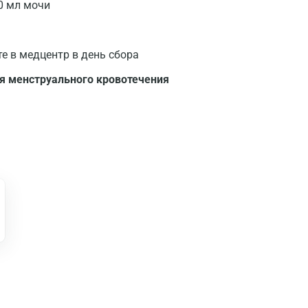
0 мл мочи
Нижний Новгород
Казань
те в медцентр в день сбора
Альметьевск
я менструального кровотечения
Апрелевка
Армавир
Астрахань
Балашиха
Барнаул
Брянск
Великий Новгород
Видное
Владимир