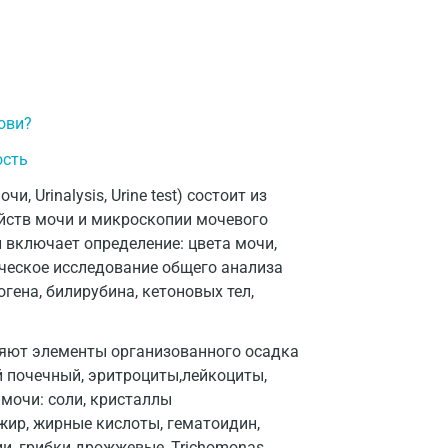
Долгопрудный
Домодедово
Екатеринбург
ови?
Жуковский
ость
Звенигород
 Urinalysis, Urine test) состоит из
Зеленоград
ойств мочи и микроскопии мочевого
 включает определение: цвета мочи,
Иваново
ическое исследование общего анализа
Ивантеевка
гена, билирубина, кетоновых тел,
Ижевск
яют элементы организованного осадка
Истра
й почечный, эритроциты,лейкоциты,
мочи: соли, кристаллы
Йошкар-Ола
 жир, жирные кислоты, гематоидин,
Калининград
ии, грибки дрожжевые, Trichomonas