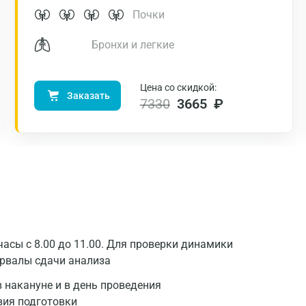
Нижний Новгород
Почки
Казань
Бронхи и легкие
Альметьевск
Апрелевка
Цена со скидкой:
Заказать
7330
3665 ₽
Армавир
Астрахань
Балашиха
Барнаул
Брянск
асы с 8.00 до 11.00. Для проверки динамики
Великий Новгород
ервалы сдачи анализа
Видное
 накануне и в день проведения
Владимир
вия подготовки