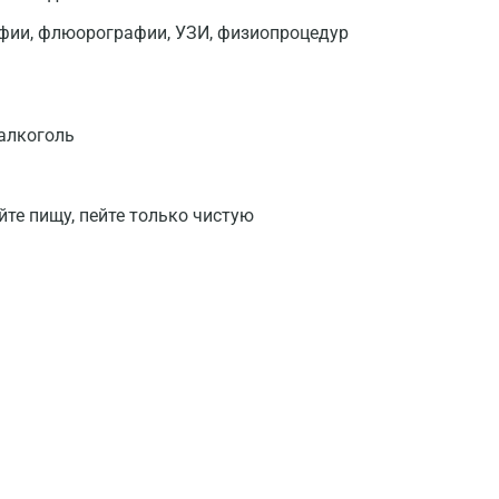
афии, флюорографии, УЗИ, физиопроцедур
Волгоград
Волжский
Вологда
 алкоголь
Воронеж
Всеволожск
йте пищу, пейте только чистую
Гатчина
Геленджик
Голубое
Дзержинск
Дзержинский
Дмитров