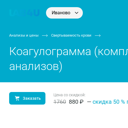
Иваново
Анализы и цены
Свертываемость крови
Коагулограмма (комп
анализов)
Цена со скидкой:
Заказать
1760
880 ₽
—
cки