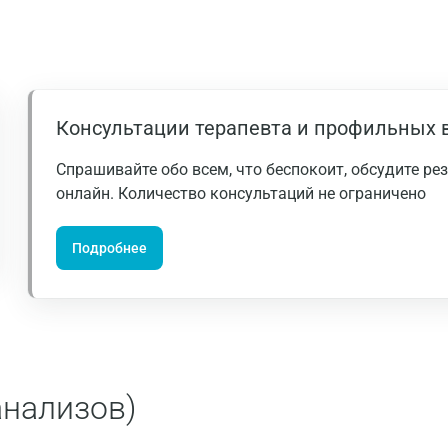
Долгопрудный
Домодедово
Екатеринбург
Консультации терапевта и профильных 
Жуковский
Звенигород
Спрашивайте обо всем, что беспокоит, обсудите р
онлайн. Количество консультаций не ограничено
Зеленоград
Иваново
Подробнее
Ивантеевка
Ижевск
Истра
анализов)
Йошкар-Ола
Калининград