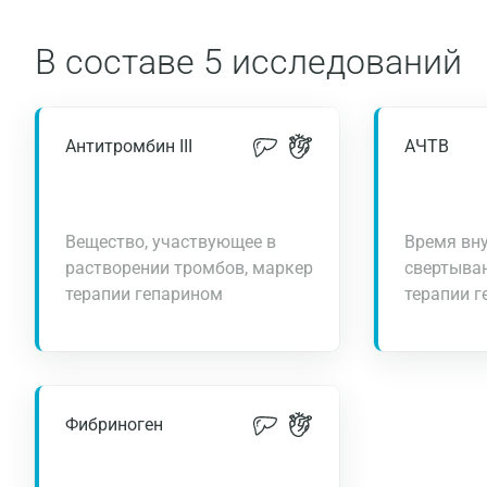
В составе
5 исследований
Антитромбин III
АЧТВ
Вещество, участвующее в
Время вну
растворении тромбов, маркер
свертыван
терапии гепарином
терапии 
Фибриноген