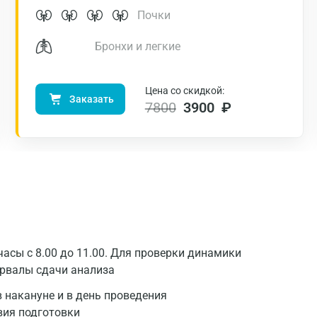
Нижний Новгород
Почки
Казань
Бронхи и легкие
Альметьевск
Апрелевка
Цена со скидкой:
Заказать
7800
3900 ₽
Армавир
Астрахань
Балашиха
Барнаул
Брянск
асы с 8.00 до 11.00. Для проверки динамики
Великий Новгород
ервалы сдачи анализа
Видное
 накануне и в день проведения
Владимир
вия подготовки