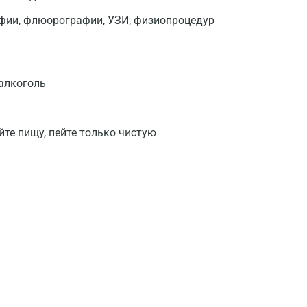
афии, флюорографии, УЗИ, физиопроцедур
Волгоград
Волжский
Вологда
 алкоголь
Воронеж
Всеволожск
йте пищу, пейте только чистую
Гатчина
Геленджик
Голубое
Дзержинск
Дзержинский
Дмитров