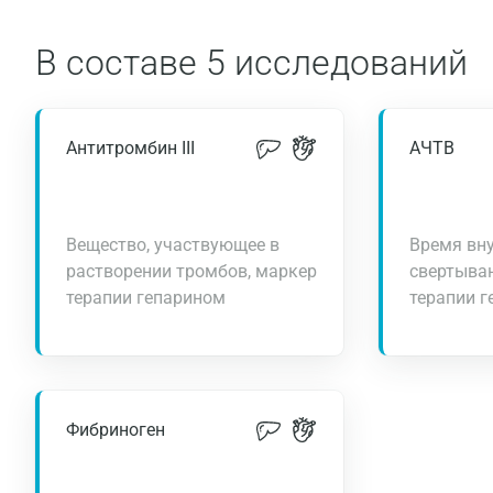
В составе
5 исследований
Антитромбин III
АЧТВ
Вещество, участвующее в
Время вну
растворении тромбов, маркер
свертыван
терапии гепарином
терапии 
Фибриноген