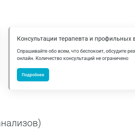
Долгопрудный
Домодедово
Екатеринбург
Консультации терапевта и профильных 
Жуковский
Звенигород
Спрашивайте обо всем, что беспокоит, обсудите р
онлайн. Количество консультаций не ограничено
Зеленоград
Иваново
Подробнее
Ивантеевка
Ижевск
Истра
анализов)
Йошкар-Ола
Калининград