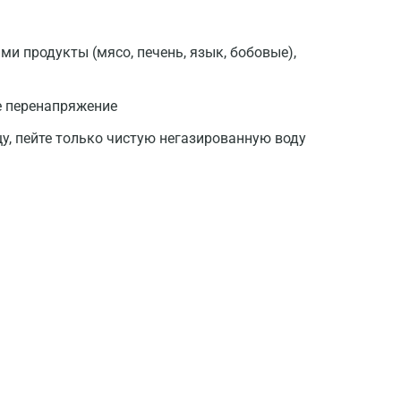
Геленджик
Голубое
и продукты (мясо, печень, язык, бобовые),
Дзержинск
е перенапряжение
Дзержинский
щу, пейте только чистую негазированную воду
Дмитров
Долгопрудный
Домодедово
Екатеринбург
Жуковский
Звенигород
Зеленоград
Иваново