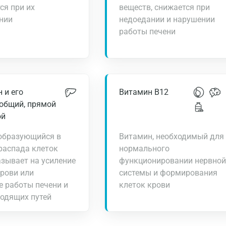
ся при их
веществ, снижается при
нии
недоедании и нарушении
работы печени
Москва
Санкт-Петербург
 и его
Витамин В12
Нижний Новгород
 общий, прямой
ой
Казань
 образующийся в
Витамин, необходимый для
Альметьевск
распада клеток
нормального
Апрелевка
азывает на усиление
функционировании нервной
рови или
системы и формирования
Армавир
 работы печени и
клеток крови
одящих путей
Астрахань
Балашиха