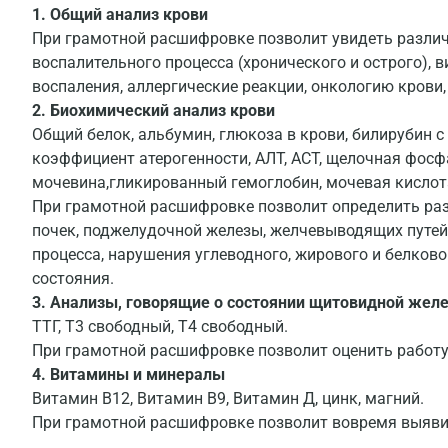
1. Общий анализ крови
При грамотной расшифровке позволит увидеть различ
воспалительного процесса (хронического и острого),
воспаления, аллергические реакции, онкологию кров
2. Биохимический анализ крови
Общий белок, альбумин, глюкоза в крови, билирубин 
коэффициент атерогенности, АЛТ, АСТ, щелочная фосфа
мочевина,гликированный гемоглобин, мочевая кислота
При грамотной расшифровке позволит определить раз
почек, поджелудочной железы, желчевыводящих путей
процесса, нарушения углеводного, жирового и белков
состояния.
3. Анализы, говорящие о состоянии щитовидной жел
ТТГ, Т3 свободный, Т4 свободный.
При грамотной расшифровке позволит оценить работ
4. Витамины и минералы
Витамин В12, Витамин В9, Витамин Д, цинк, магний.
При грамотной расшифровке позволит вовремя выяви