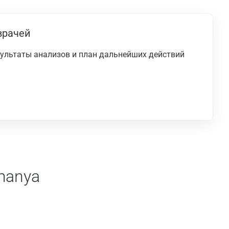
врачей
езультаты анализов и план дальнейших действий
manya