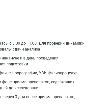
Барнаул
Брянск
Великий Новгород
Видное
асы с 8.00 до 11.00. Для проверки динамики
Владимир
ервалы сдачи анализа
Волгоград
 накануне и в день проведения
Волжский
вия подготовки
афии, флюорографии, УЗИ, физиопроцедур
Вологда
а фоне приема препаратов, содержащих
Воронеж
дней до исследования
Всеволожск
 через 3 дня после приема препаратов,
Гатчина