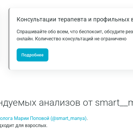
Ивантеевка
Ижевск
Консультации терапевта и профильных 
Истра
Спрашивайте обо всем, что беспокоит, обсудите р
онлайн. Количество консультаций не ограничено
Йошкар-Ола
Калининград
Подробнее
Калуга
Кемерово
Ковров
Коломна
дуемых анализов от smart__
Королев
олога Марии Поповой (@smart_manya)
.
Кострома
дходит для взрослых.