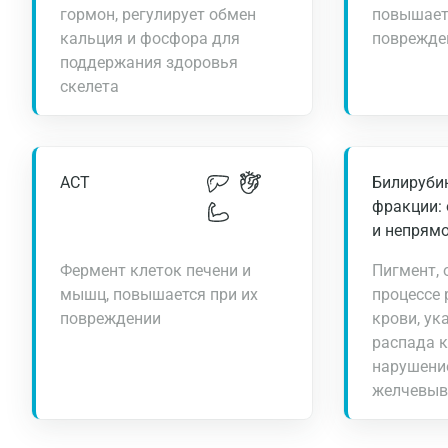
гормон, регулирует обмен
повышает
кальция и фосфора для
поврежде
поддержания здоровья
скелета
АСТ
Билирубин
фракции:
и непрям
Фермент клеток печени и
Пигмент,
мышц, повышается при их
процессе 
повреждении
крови, ук
распада к
нарушение
желчевыв