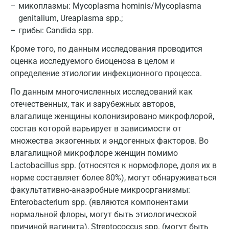
микоплазмы: Mycoplasma hominis/Mycoplasma
Армавир
genitalium, Ureaplasma spp.;
Астрахань
грибы: Candida spp.
Кроме того, по данным исследования проводится
Балашиха
оценка исследуемого биоценоза в целом и
Барнаул
определение этиологии инфекционного процесса.
Брянск
По данным многочисленных исследований как
отечественных, так и зарубежных авторов,
Великий Новгород
влагалище женщины колонизировано микрофлорой,
состав которой варьирует в зависимости от
Видное
множества экзогенных и эндогенных факторов. Во
Владимир
влагалищной микрофлоре женщин помимо
Lactobacillus spp. (относятся к нормофлоре, доля их в
Волгоград
норме составляет более 80%), могут обнаруживаться
Волжский
факультативно-анаэробные микроорганизмы:
Enterobacterium spp. (являются компонентами
Вологда
нормальной флоры, могут быть этиологической
причиной вагинита), Streptococcus spp. (могут быть