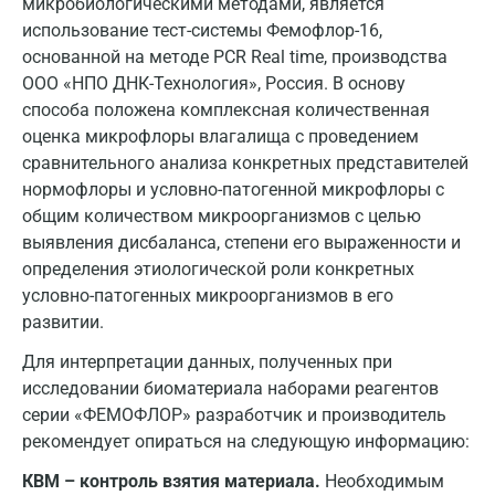
микробиологическими методами, является
Тула
использование тест-системы Фемофлор-16,
основанной на методе PCR Real time, производства
Тюмень
ООО «НПО ДНК-Технология», Россия. В основу
способа положена комплексная количественная
Ульяновск
оценка микрофлоры влагалища с проведением
Уфа
сравнительного анализа конкретных представителей
нормофлоры и условно-патогенной микрофлоры с
Фрязино
общим количеством микроорганизмов с целью
Химки
выявления дисбаланса, степени его выраженности и
определения этиологической роли конкретных
Хотьково
условно-патогенных микроорганизмов в его
развитии.
Чебоксары
Для интерпретации данных, полученных при
Челябинск
исследовании биоматериала наборами реагентов
Череповец
серии «ФЕМОФЛОР» разработчик и производитель
рекомендует опираться на следующую информацию:
Чехов
КВМ – контроль взятия материала.
Необходимым