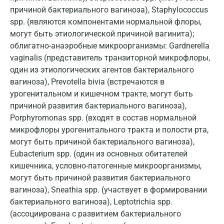
Воронеж
причиной бактериального вагиноза), Staphylococcus
Всеволожск
spp. (являются компонентами нормальной флоры,
могут быть этиологической причиной вагинита);
Гатчина
облигатно-анаэробные микроорганизмы: Gardnerella
vaginalis (представитель транзиторной микрофлоры,
Геленджик
один из этиологических агентов бактериального
Голубое
вагиноза), Prevotella bivia (встречаются в
урогенитальном и кишечном тракте, могут быть
Дзержинск
причиной развития бактериального вагиноза),
Дзержинский
Porphyromonas spp. (входят в состав нормальной
микрофлоры урогенитального тракта и полости рта,
Дмитров
могут быть причиной бактериального вагиноза),
Eubacterium spp. (один из основных обитателей
Долгопрудный
кишечника, условно-патогенные микроорганизмы,
Домодедово
могут быть причиной развития бактериального
вагиноза), Sneathia spp. (участвует в формировании
Екатеринбург
бактериального вагиноза), Leptotrichia spp.
(ассоциирована с развитием бактериального
Жуковский