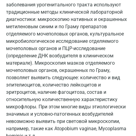
Ногинск
заболевания урогенитального тракта используют
традиционные методы клинической лабораторной
Обнинск
диагностики: микроскопию нативных и окрашенных
Одинцово
метиленовым синим и по Граму препаратов
отделяемого мочеполовых органов, культуральное
Омск
микробиологическое исследование отделяемого
Орел
мочеполовых органов и ПЦР-исследование
(определение ДНК возбудителя в клиническом
Оренбург
материале). Микроскопия мазков отделяемого
мочеполовых органов, окрашенных по Граму,
Орехово-Зуево
позволяет выявить следующее: количество и вид
Павловский посад
эпителиоцитов, количество лейкоцитов и
эритроцитов, наличие фагоцитоза, состав и
Пенза
относительную количественную характеристику
микрофлоры. При этом многие виды этиологически
Пермь
значимых и условно-патогенных возбудителей
Петрозаводск
невозможно выявить при световой микроскопии,
например, такие как Atopobium vaginae, Mycoplasma
Подольск
hominis и т.д.