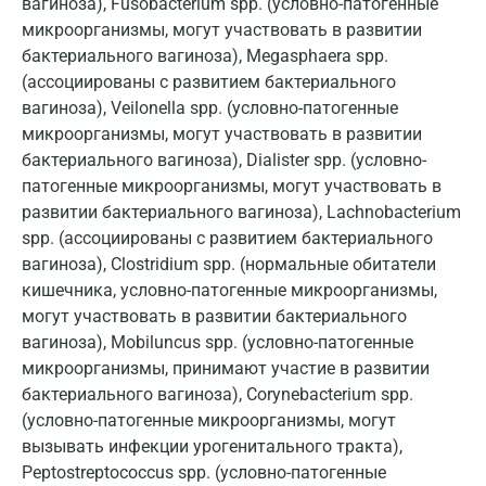
вагиноза), Fusobacterium spp. (условно-патогенные
Звенигород
микроорганизмы, могут участвовать в развитии
бактериального вагиноза), Megasphaera spp.
Зеленоград
(ассоциированы с развитием бактериального
Иваново
вагиноза), Veilonella spp. (условно-патогенные
микроорганизмы, могут участвовать в развитии
Ивантеевка
бактериального вагиноза), Dialister spp. (условно-
патогенные микроорганизмы, могут участвовать в
Ижевск
развитии бактериального вагиноза), Lachnobacterium
Истра
spp. (ассоциированы с развитием бактериального
вагиноза), Clostridium spp. (нормальные обитатели
Йошкар-Ола
кишечника, условно-патогенные микроорганизмы,
могут участвовать в развитии бактериального
Калининград
вагиноза), Mobiluncus spp. (условно-патогенные
Калуга
микроорганизмы, принимают участие в развитии
бактериального вагиноза), Corynebacterium spp.
Кемерово
(условно-патогенные микроорганизмы, могут
Ковров
вызывать инфекции урогенитального тракта),
Peptostreptococcus spp. (условно-патогенные