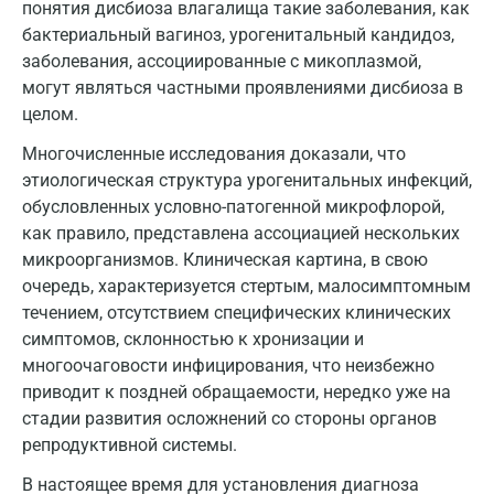
понятия дисбиоза влагалища такие заболевания, как
Майкоп
бактериальный вагиноз, урогенитальный кандидоз,
заболевания, ассоциированные с микоплазмой,
Мурино
могут являться частными проявлениями дисбиоза в
Мурманск
целом.
Мытищи
Многочисленные исследования доказали, что
этиологическая структура урогенитальных инфекций,
Набережные Челны
обусловленных условно-патогенной микрофлорой,
как правило, представлена ассоциацией нескольких
Наро-Фоминск
микроорганизмов. Клиническая картина, в свою
Нижневартовск
очередь, характеризуется стертым, малосимптомным
течением, отсутствием специфических клинических
Нижнекамск
симптомов, склонностью к хронизации и
многоочаговости инфицирования, что неизбежно
Новокузнецк
приводит к поздней обращаемости, нередко уже на
Новороссийск
стадии развития осложнений со стороны органов
репродуктивной системы.
Новосибирск
В настоящее время для установления диагноза