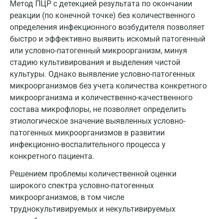
Сергиев Посад
Метод ПЦР с детекцией результата по окончании
реакции (по конечной точке) без количественного
Серпухов
определения инфекционного возбудителя позволяет
быстро и эффективно выявить искомый патогенный
Смоленск
или условно-патогенный микроорганизм, минуя
Сочи
стадию культивирования и выделения чистой
культуры. Однако выявление условно-патогенных
Ставрополь
микроорганизмов без учета количества конкретного
Сургут
микроорганизма и количественно-качественного
состава микрофлоры, не позволяет определить
Тамбов
этиологическое значение выявленных условно-
патогенных микроорганизмов в развитии
Тверь
инфекционно-воспалительного процесса у
Тольятти
конкретного пациента.
Томск
Решением проблемы количественной оценки
широкого спектра условно-патогенных
Тосно
микроорганизмов, в том числе
труднокультивируемых и некультивируемых
Туапсе