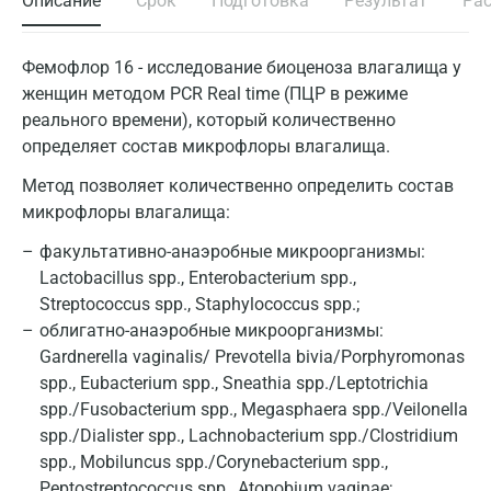
Описание
Срок
Подготовка
Результат
Ра
Фемофлор 16 - исследование биоценоза влагалища у
женщин методом PCR Real time (ПЦР в режиме
реального времени), который количественно
определяет состав микрофлоры влагалища.
Метод позволяет количественно определить состав
микрофлоры влагалища:
факультативно-анаэробные микроорганизмы:
Lactobacillus spp., Enterobacterium spp.,
Streptococcus spp., Staphylococcus spp.;
облигатно-анаэробные микроорганизмы:
Gardnerella vaginalis/ Prevotella bivia/Porphyromonas
spp., Eubacterium spp., Sneathia spp./Leptotrichia
spp./Fusobacterium spp., Megasphaera spp./Veilonella
spp./Dialister spp., Lachnobacterium spp./Clostridium
spp., Mobiluncus spp./Corynebacterium spp.,
Peptostreptococcus spp., Atopobium vaginae;