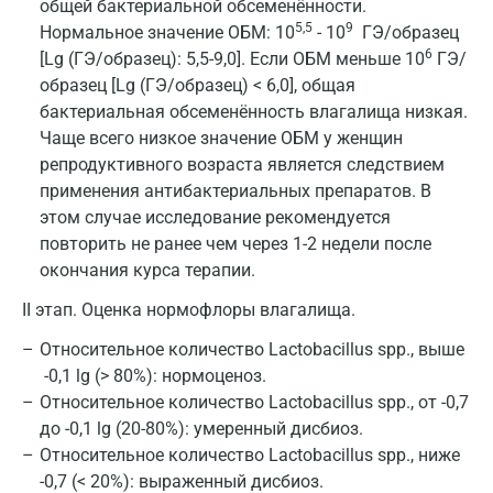
общей бактериальной обсеменённости.
5,5
9
Нормальное значение ОБМ: 10
- 10
ГЭ/образец
6
[Lg (ГЭ/образец): 5,5-9,0]. Если ОБМ меньше 10
ГЭ/
образец [Lg (ГЭ/образец) < 6,0], общая
бактериальная обсеменённость влагалища низкая.
Чаще всего низкое значение ОБМ у женщин
репродуктивного возраста является следствием
применения антибактериальных препаратов. В
этом случае исследование рекомендуется
повторить не ранее чем через 1-2 недели после
окончания курса терапии.
II этап. Оценка нормофлоры влагалища.
Относительное количество Lactobacillus spp., выше
-0,1 lg (> 80%): нормоценоз.
Относительное количество Lactobacillus spp., от -0,7
до -0,1 lg (20-80%): умеренный дисбиоз.
Относительное количество Lactobacillus spp., ниже
-0,7 (< 20%): выраженный дисбиоз.