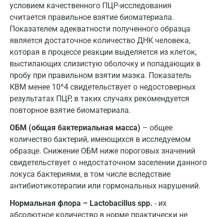
Щелково
условием качественного ПЦР-исследования
считается правильное взятие биоматериала.
Электросталь
Показателем адекватности полученного образца
Энгельс
является достаточное количество ДНК человека,
которая в процессе реакции выделяется из клеток,
Ярославль
выстилающих слизистую оболочку и попадающих в
пробу при правильном взятии мазка. Показатель
КВМ менее 10^4 свидетельствует о недостоверных
результатах ПЦР, в таких случаях рекомендуется
повторное взятие биоматериала.
ОБМ (общая бактериальная масса)
– общее
количество бактерий, имеющихся в исследуемом
образце. Снижение ОБМ ниже пороговых значений
свидетельствует о недостаточном заселении данного
локуса бактериями, в том числе вследствие
антибиотикотерапии или гормональных нарушений.
Нормальная флора – Lactobacillus spp.
- их
абсолютное количество в норме практически не