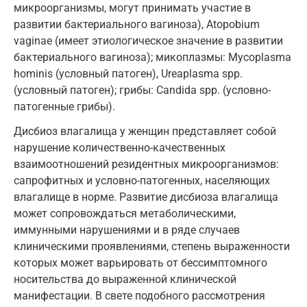
Коломна
микроорганизмы, могут принимать участие в
развитии бактериального вагиноза), Atopobium
Королев
vaginae (имеет этиологическое значение в развитии
Кострома
бактериального вагиноза); микоплазмы: Mycoplasma
hominis (условный патоген), Ureaplasma spp.
Котельники
(условный патоген); грибы: Candida spp. (условно-
патогенные грибы).
Красногорск
Дисбиоз влагалища у женщин представляет собой
Краснодар
нарушение количественно-качественных
Красноярск
взаимоотношений резидентных микроорганизмов:
сапрофитных и условно-патогенных, населяющих
Курск
влагалище в норме. Развитие дисбиоза влагалища
может сопровождаться метаболическими,
Лабинск
иммунными нарушениями и в ряде случаев
Липецк
клиническими проявлениями, степень выраженности
которых может варьировать от бессимптомного
Лобня
носительства до выраженной клинической
Люберцы
манифестации. В свете подобного рассмотрения