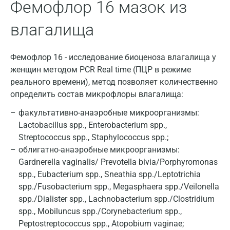
Фемофлор 16 мазок из
влагалища
Фемофлор 16 - исследование биоценоза влагалища у
женщин методом PCR Real time (ПЦР в режиме
реального времени), метод позволяет количественно
определить состав микрофлоры влагалища:
факультативно-анаэробные микроорганизмы:
Москва
Lactobacillus spp., Enterobacterium spp.,
Streptococcus spp., Staphylococcus spp.;
Санкт-Петербург
облигатно-анаэробные микроорганизмы:
Нижний Новгород
Gardnerella vaginalis/ Prevotella bivia/Porphyromonas
spp., Eubacterium spp., Sneathia spp./Leptotrichia
Казань
spp./Fusobacterium spp., Megasphaera spp./Veilonella
spp./Dialister spp., Lachnobacterium spp./Clostridium
Альметьевск
spp., Mobiluncus spp./Corynebacterium spp.,
Апрелевка
Peptostreptococcus spp., Atopobium vaginae;