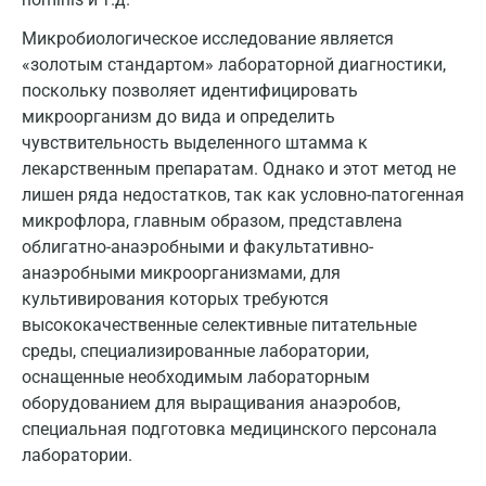
Псков
Микробиологическое исследование является
«золотым стандартом» лабораторной диагностики,
Пушкин
поскольку позволяет идентифицировать
Пушкино
микроорганизм до вида и определить
чувствительность выделенного штамма к
Пятигорск
лекарственным препаратам. Однако и этот метод не
Раменское
лишен ряда недостатков, так как условно-патогенная
микрофлора, главным образом, представлена
Реутов
облигатно-анаэробными и факультативно-
анаэробными микроорганизмами, для
Ростов-на-Дону
культивирования которых требуются
Рыбинск
высококачественные селективные питательные
среды, специализированные лаборатории,
Рязань
оснащенные необходимым лабораторным
оборудованием для выращивания анаэробов,
Самара
специальная подготовка медицинского персонала
Саратов
лаборатории.