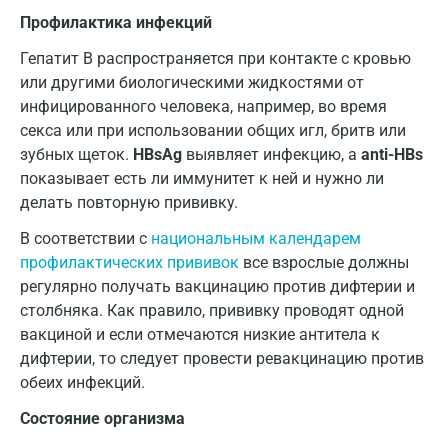
Профилактика инфекций
Мытищи
Гепатит В распространяется при контакте с кровью
Набережные Челны
или другими биологическими жидкостями от
инфицированного человека, например, во время
Наро-Фоминск
секса или при использовании общих игл, бритв или
Нижневартовск
зубных щеток.
HBsAg
выявляет инфекцию, а
anti-HBs
показывает есть ли иммунитет к ней и нужно ли
Нижнекамск
делать повторную прививку.
Новокузнецк
В соответствии с
национальным календарем
профилактических прививок
все взрослые должны
Новороссийск
регулярно получать вакцинацию против дифтерии и
Новосибирск
столбняка. Как правило, прививку проводят одной
вакциной и если отмечаются низкие антитела к
Ногинск
дифтерии, то следует провести ревакцинацию против
обеих инфекций.
Обнинск
Состояние организма
Одинцово