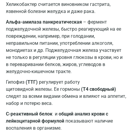
Котельники
Хеликобактер считается виновником гастрита,
язвенной болезни желудка и даже рака.
Красногорск
Альфа-амилаза панкреатическая
– фермент
Краснодар
поджелудочной железы, быстро реагирующий на ее
повреждении, например, при голодании,
Красноярск
неправильном питании, употреблении алкоголя,
Курск
монодиетах и др. Поджелудочная железа участвует
не только в регуляции уровня глюкозы в крови, но и
Лабинск
в переваривании белков, жиров, углеводов в
желудочно-кишечном тракте.
Липецк
Гипофиз
(ТТГ)
регулирует работу
Лобня
щитовидной железы. Ее гормоны
(T4 свободный)
Люберцы
следят за всеми видами обмена и влияют на аппетит,
набор и потерю веса.
Майкоп
С-реактивный белок
и
общий анализ крови с
Мурино
лейкоцитарной формулой
показывают наличие
воспаления в организме.
Мурманск