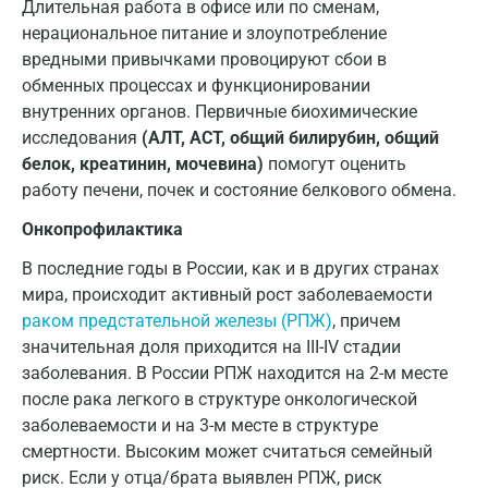
Длительная работа в офисе или по сменам,
Омск
нерациональное питание и злоупотребление
Орел
вредными привычками провоцируют сбои в
обменных процессах и функционировании
Оренбург
внутренних органов. Первичные биохимические
исследования
(АЛТ, АСТ, общий билирубин, общий
Орехово-Зуево
белок, креатинин, мочевина)
помогут оценить
Павловский посад
работу печени, почек и состояние белкового обмена.
Пенза
Онкопрофилактика
В последние годы в России, как и в других странах
Пермь
мира, происходит активный рост заболеваемости
Петрозаводск
раком предстательной железы (РПЖ)
, причем
значительная доля приходится на III-IV стадии
Подольск
заболевания. В России РПЖ находится на 2-м месте
Псков
после рака легкого в структуре онкологической
заболеваемости и на 3-м месте в структуре
Пушкин
смертности. Высоким может считаться семейный
риск. Если у отца/брата выявлен РПЖ, риск
Пушкино