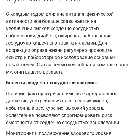
Геленджик
С каждым годом влияние питания, физической
Голубое
активности все больше сказывается на
Дзержинск
увеличении рисков сердечно-сосудистых
заболеваний, диабета, ожирения, заболеваний
Дзержинский
желудочно-кишечного тракта и анемии. Для
коррекции образа жизни регулярно проводите
Дмитров
осмотр и лабораторное исследование основных
Долгопрудный
показателей. С этой целью мы собрали комплекс для
мужчин вашего возраста.
Домодедово
Болезни сердечно-сосудистой системы
Екатеринбург
Наличие факторов риска: высокое артериальное
Жуковский
давление, употребления насыщенных жиров,
избыточный вес, курение, высокий уровень
Звенигород
холестерина позволяют спрогнозировать риск
Зеленоград
смертности от сердечно-сосудистых заболеваний.
Иваново
Мониторинг и поддержание здорового уровня