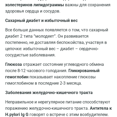
холестеринов липидограммы
важны для сохранения
Ивантеевка
здоровья сердца и сосудов.
Ижевск
Сахарный диабет и избыточный вес
Истра
Все больше данных появляется о том, что сахарный
диабет 2 типа “молодеет”. Он развивается
Йошкар-Ола
постепенно, не доставляя беспокойства, участвуя в
цепочке: избыточный вес – диабет – сердечно-
Калининград
сосудистые заболевания.
Калуга
Глюкоза
отражает состояние углеводного обмена
Кемерово
после 8-12 часового голодания.
Гликированный
гемоглобин
показывает накопление глюкозы
Ковров
гемоглобином в последние 2-3 месяца.
Коломна
Заболевания желудочно-кишечного тракта
Королев
Неправильное и нерегулярное питание способствуют
поражению желудочно-кишечного тракта.
Антитела к
Кострома
H.pylori Ig G
говорят о встрече с этим возбудителем.