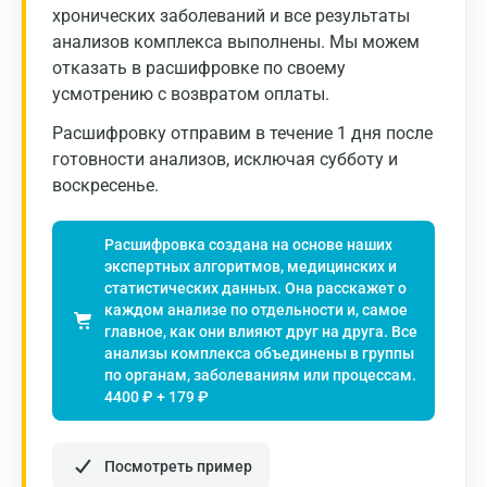
хронических заболеваний и все результаты
анализов комплекса выполнены. Мы можем
отказать в расшифровке по своему
усмотрению с возвратом оплаты.
Расшифровку отправим в течение 1 дня после
Москва
готовности анализов, исключая субботу и
Санкт-Петербург
воскресенье.
Нижний Новгород
Расшифровка создана на основе наших
Казань
экспертных алгоритмов, медицинских и
статистических данных. Она расскажет о
Альметьевск
каждом анализе по отдельности и, самое
главное, как они влияют друг на друга. Все
Апрелевка
анализы комплекса объединены в группы
по органам, заболеваниям или процессам.
Армавир
4400 ₽ + 179 ₽
Астрахань
Посмотреть пример
Балашиха