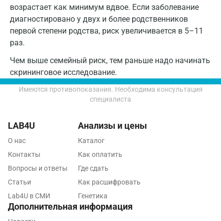
возрастает как минимум вдвое. Если заболевание
Пятигорск
диагностировано у двух и более родственников
первой степени родства, риск увеличивается в 5–11
Раменское
раз.
Реутов
Чем выше семейный риск, тем раньше надо начинать
скрининговое исследование.
Ростов-на-Дону
Имеются противопоказания. Необходима консультация
Рыбинск
специалиста
Рязань
LAB4U
Анализы и цены
Самара
О нас
Каталог
Саратов
Контакты
Как оплатить
Вопросы и ответы
Где сдать
Сергиев Посад
Статьи
Как расшифровать
Серпухов
Lab4U в СМИ
Генетика
Дополнительная информация
Сертолово