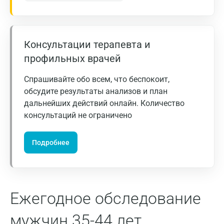
Барнаул
Брянск
Консультации терапевта и
Великий Новгород
профильных врачей
Видное
Спрашивайте обо всем, что беспокоит,
обсудите результаты анализов и план
Владимир
дальнейших действий онлайн. Количество
Волгоград
консультаций не ограничено
Волжский
Подробнее
Вологда
Воронеж
Всеволожск
Ежегодное обследование
Гатчина
мужчин 35-44 лет