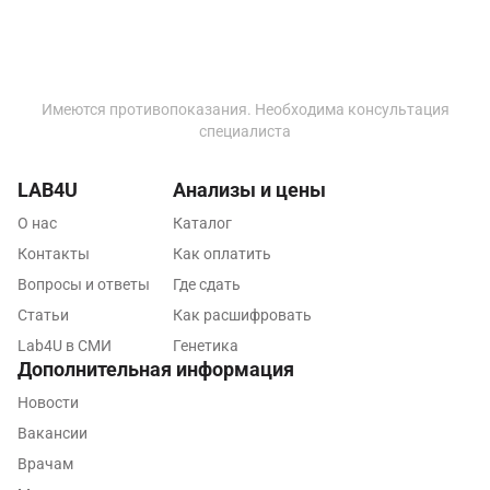
Набережные Челны
Наро-Фоминск
Имеются противопоказания. Необходима консультация
Нижневартовск
специалиста
Нижнекамск
LAB4U
Анализы и цены
Новокузнецк
О нас
Каталог
Новороссийск
Контакты
Как оплатить
Вопросы и ответы
Где сдать
Новосибирск
Статьи
Как расшифровать
Ногинск
Lab4U в СМИ
Генетика
Дополнительная информация
Обнинск
Новости
Одинцово
Вакансии
Омск
Врачам