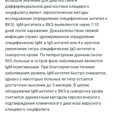
Большое значение для диагностики и
Красногорск
дифференциальной диагностики клещевого
энцефалита имеют серологические методы
Краснодар
исследования (определение специфических антител к
Красноярск
ВКЭ). IgM-антитела к ВКЭ выявляются через 7-10
дней после заражения. Доказательством свежей
Курск
инфекции служит одновременное определение
Лабинск
специфических IgM- и IgG-антител или 4-х кратное
увеличение титра специфических IgG-антител в
Липецк
сыворотке крови. По литературным данным около
96% больных в острой фазе заболевания являются
Лобня
IgM-позитивными. При благоприятном течении
Люберцы
заболевания уровень IgM-антител быстро снижается,
однако у некоторых больных их титр остается
Майкоп
достаточно высоким до 3 месяцев. В целом,
обнаружение IgM-антител к ВКЭ в сыворотке крови
Мурино
считается адекватным методом серологического
Мурманск
подтверждения клинического диагноза вирусного
клещевого энцефалита.
Мытищи