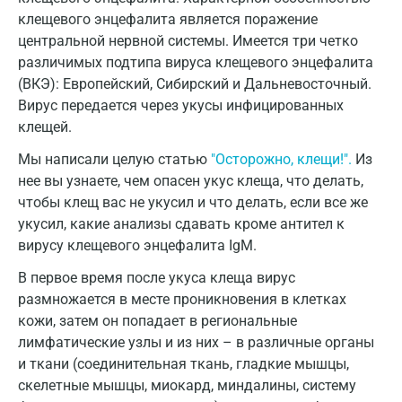
Голубое
клещевого энцефалита является поражение
центральной нервной системы. Имеется три четко
Дзержинск
различимых подтипа вируса клещевого энцефалита
Дзержинский
(ВКЭ): Европейский, Сибирский и Дальневосточный.
Вирус передается через укусы инфицированных
Дмитров
клещей.
Долгопрудный
Мы написали целую статью
"Осторожно, клещи!".
Из
нее вы узнаете, чем опасен укус клеща, что делать,
Домодедово
чтобы клещ вас не укусил и что делать, если все же
Екатеринбург
укусил, какие анализы сдавать кроме антител к
вирусу клещевого энцефалита IgM.
Жуковский
В первое время после укуса клеща вирус
Звенигород
размножается в месте проникновения в клетках
кожи, затем он попадает в региональные
Зеленоград
лимфатические узлы и из них – в различные органы
Иваново
и ткани (соединительная ткань, гладкие мышцы,
скелетные мышцы, миокард, миндалины, систему
Ивантеевка