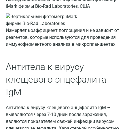
iMark фирмы Bio-Rad Laboratories, США
Брянск
Великий Новгород
Измеряет коэффициент поглощения и не зависит от
Видное
реагентов, которые используются для проведения
Владимир
иммуноферментного анализа в микропланшентах
Волгоград
Антитела к вирусу
Волжский
Вологда
клещевого энцефалита
Воронеж
IgM
Всеволожск
Антитела к вирусу клещевого энцефалита IgM –
Гатчина
выявляются через 7-10 дней после заражения,
Геленджик
являются показателем свежей инфекции вирусом
клещевого энцефалита. Характерной особенностью