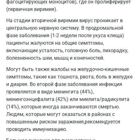
фагоцитирующих моноцитов), где он пролиферирует
(первичная виремия).
Ижевск
На стадии вторичной виремии вирус проникает в
Истра
центральную нервную систему. В продромальной
Йошкар-Ола
фазе заболевания (1-2 недели после укуса клеща)
пациенты жалуются на общие симптомы,
Калининград
включающие усталость, головную боль, лихорадку,
болезненность шеи, мышц и конечностей.
Калуга
Могут быть также жалобы на желудочно-кишечные
Кемерово
симптомы, такие как тошнота, рвота, боль в желудке
Ковров
и диарея. Во второй фазе заболевания инфекция
проявляется в виде менингита (44%),
Коломна
менингоэнцефалита (42%) или миелита/радикулита
(14%), которые иногда заканчиваются смертью.
Королев
Людям, которые могут оказаться в районах с
Кострома
повышенным риском заражения,рекомендуется
проводить иммунизацию.
Котельники