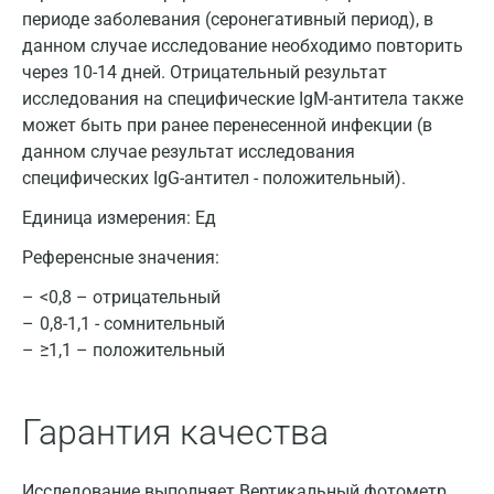
периоде заболевания (серонегативный период), в
данном случае исследование необходимо повторить
через 10-14 дней. Отрицательный результат
Москва
исследования на специфические IgM-антитела также
может быть при ранее перенесенной инфекции (в
Санкт-Петербург
данном случае результат исследования
специфических IgG-антител - положительный).
Нижний Новгород
Единица измерения:
Ед
Казань
Референсные значения:
Альметьевск
<0,8 – отрицательный
Апрелевка
0,8-1,1 - сомнительный
≥1,1 – положительный
Армавир
Астрахань
Гарантия качества
Балашиха
Барнаул
Исследование выполняет Вертикальный фотометр