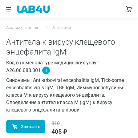
Анализы и цены
Инфекции
Антитела к вирусу клещевого
энцефалита IgM
Код в номенклатуре медицинских услуг:
i
A26.06.088.001
Синонимы: Anti-arboviral encephalitis IgM, Tick-borne
encephalitis virus IgM, TBE IgM, Ииммуноглобулины
класса M к вирусу клещевого энцефалита,
Определение антител класса M (IgM) к вирусу
клещевого энцефалита в крови
810
Заказать
405
₽