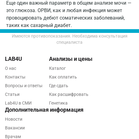
Еще один важный параметр в общем анализе мочи —
Новороссийск
это глюкоза. ОРВИ, как и любая инфекция может
Новосибирск
провоцировать дебют соматических заболеваний,
таких как сахарный диабет.
Ногинск
Имеются противопоказания. Необходима консультация
Обнинск
специалиста
Одинцово
LAB4U
Анализы и цены
Омск
О нас
Каталог
Орел
Контакты
Как оплатить
Вопросы и ответы
Где сдать
Оренбург
Статьи
Как расшифровать
Орехово-Зуево
Lab4U в СМИ
Генетика
Дополнительная информация
Павловский посад
Новости
Пенза
Вакансии
Пермь
Врачам