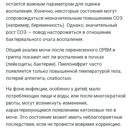
остается важным параметром для оценки
Лобня
воспаления. Конечно, некоторые состояния могут
сопровождаться незначительным повышением СОЭ
Люберцы
(например, беременность). Однако, значительный
Майкоп
рост СОЭ — повод насторожиться в отношении
бактериального очага воспаления.
Мурино
Общий анализ мочи после перенесенного ОРВИ и
Мурманск
гриппа покажет нет ли воспаления в почках
(лейкоциты, бактерии). Пиелонефрит часто
Мытищи
появляется только повышенной температурой тела,
Набережные Челны
потерей аппетита, слабостью.
На фоне инфекции, особенно у детей, мало
Наро-Фоминск
потребляющих пищи и воды, или после многократной
Нижневартовск
рвоты, могут возникнуть изменения,
характеризующиеся появлением кетоновых тел в
Нижнекамск
моче. Это состояние может иметь неблагоприятные
Новокузнецк
последствия, если не провести вовремя коррекцию.