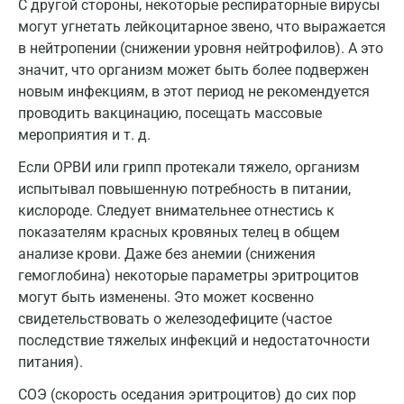
С другой стороны, некоторые респираторные вирусы
Кемерово
могут угнетать лейкоцитарное звено, что выражается
Ковров
в нейтропении (снижении уровня нейтрофилов). А это
значит, что организм может быть более подвержен
Коломна
новым инфекциям, в этот период не рекомендуется
проводить вакцинацию, посещать массовые
Королев
мероприятия и т. д.
Кострома
Если ОРВИ или грипп протекали тяжело, организм
Котельники
испытывал повышенную потребность в питании,
кислороде. Следует внимательнее отнестись к
Красногорск
показателям красных кровяных телец в общем
анализе крови. Даже без анемии (снижения
Краснодар
гемоглобина) некоторые параметры эритроцитов
Красноярск
могут быть изменены. Это может косвенно
свидетельствовать о железодефиците (частое
Курск
последствие тяжелых инфекций и недостаточности
Лабинск
питания).
СОЭ (скорость оседания эритроцитов) до сих пор
Липецк