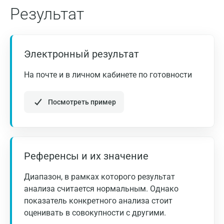
Результат
Электронный результат
На почте и в личном кабинете по готовности
Посмотреть пример
Референсы и их значение
Москва
Диапазон, в рамках которого результат
Санкт-Петербург
анализа считается нормальным. Однако
При патологических результатах исследования,
Нижний Новгород
показатель конкретного анализа стоит
обязательно обратитесь к врачу. Результаты
оценивать в совокупности с другими.
исследования оцениваются в комплексе с
Казань