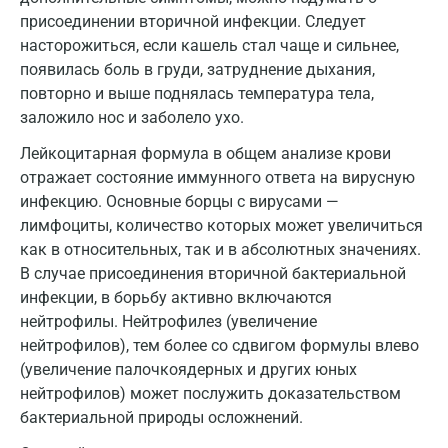
присоединении вторичной инфекции. Следует
Екатеринбург
насторожиться, если кашель стал чаще и сильнее,
Жуковский
появилась боль в груди, затруднение дыхания,
повторно и выше поднялась температура тела,
Звенигород
заложило нос и заболело ухо.
Зеленоград
Лейкоцитарная формула в общем анализе крови
отражает состояние иммунного ответа на вирусную
Иваново
инфекцию. Основные борцы с вирусами —
Ивантеевка
лимфоциты, количество которых может увеличиться
как в относительных, так и в абсолютных значениях.
Ижевск
В случае присоединения вторичной бактериальной
инфекции, в борьбу активно включаются
Истра
нейтрофилы. Нейтрофилез (увеличение
Йошкар-Ола
нейтрофилов), тем более со сдвигом формулы влево
(увеличение палочкоядерных и других юных
Калининград
нейтрофилов) может послужить доказательством
бактериальной природы осложнений.
Калуга