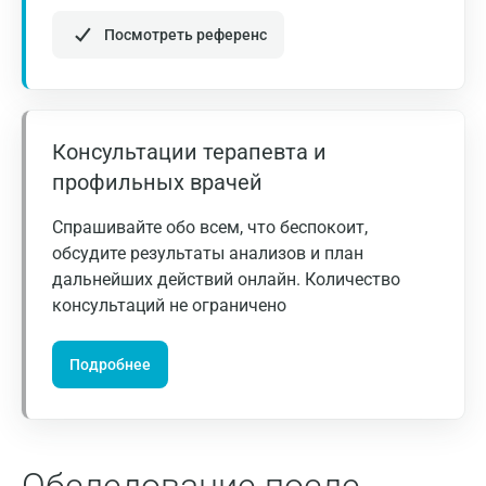
клиническими данными и данными других
Альметьевск
исследований.
Посмотреть референс
Апрелевка
Армавир
Консультации терапевта и
Астрахань
профильных врачей
Балашиха
Спрашивайте обо всем, что беспокоит,
Барнаул
обсудите результаты анализов и план
дальнейших действий онлайн. Количество
Брянск
консультаций не ограничено
Великий Новгород
Подробнее
Видное
Владимир
Волгоград