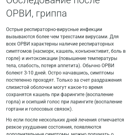
Обследование после
Волжский
ОРВИ, гриппа
Вологда
Воронеж
Острые респираторно-вирусные инфекции
вызываются более чем трехстами вирусами. Для
Всеволожск
всех ОРВИ характерны наличие респираторных
Гатчина
симптомов (насморк, кашель, конъюнктивит, боль в
горле) и интоксикации (повышение температуры
Геленджик
тела, слабость, потеря аппетита). Обычно ОРВИ
болеют 3-10 дней. Остро начавшись, симптомы
Голубое
постепенно проходят. Только за счет раздражения
Дзержинск
слизистой оболочки могут какое-то время
сохранятся кашель при фарингите (воспаление
Дзержинский
горла) и осипший голос при ларингите (воспаление
Дмитров
гортани и голосовых связок).
Но если после нескольких дней лечения отмечается
Долгопрудный
резкое ухудшение состояния, появляются
Домодедово
дополнительные симптомы, можно подумать о